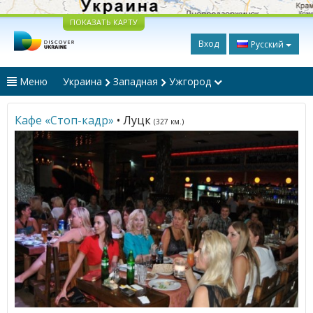
ПОКАЗАТЬ КАРТУ
Вход
Русский
Меню
Украина
Западная
Ужгород
Кафе «Стоп-кадр»
• Луцк
(327 км.)