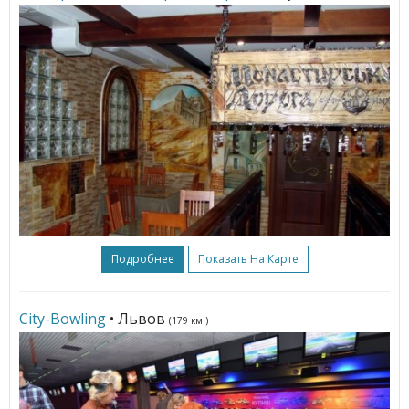
Подробнее
Показать На Карте
City-Bowling
• Львов
(179 км.)