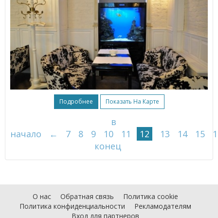
Подробнее
Показать На Карте
в
начало
←
7
8
9
10
11
12
13
14
15
1
конец
О нас
Обратная связь
Политика cookie
Политика конфиденциальности
Рекламодателям
Вход для партнеров