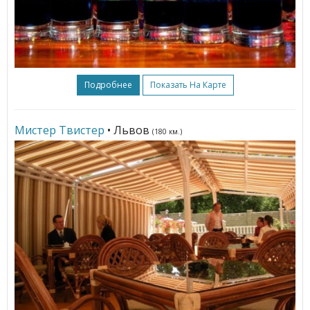
Подробнее
Показать На Карте
Мистер Твистер
• Львов
(180 км.)