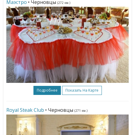
Маэстро
• Черновцы
(272 км.)
Подробнее
Показать На Карте
Royal Steak Club
• Черновцы
(271 км.)