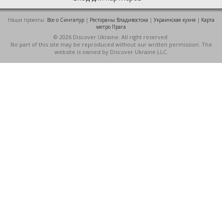
Наши проекты:
Все о Cингапур
|
Рестораны Владивостока
|
Украинская кухня
|
Карта
метро Прага
© 2026 Discover Ukraine. All right reserved.
No part of this site may be reproduced without our written permission. The
website is owned by Discover Ukraine LLC.