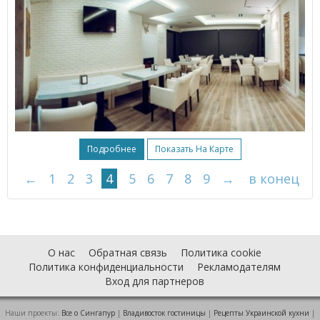
Подробнее
Показать На Карте
←
1
2
3
4
5
6
7
8
9
→
в конец
О нас
Обратная связь
Политика cookie
Политика конфиденциальности
Рекламодателям
Вход для партнеров
Наши проекты:
Все о Cингапур
|
Владивосток гостиницы
|
Рецепты Украинской кухни
|