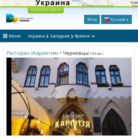
ПОКАЗАТЬ КАРТУ
Вход
Русский
Меню
Украина
Западная
Яремче
Ресторан «Каринтия»
• Черновцы
(104 км.)