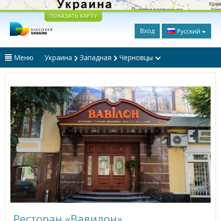
ПОКАЗАТЬ КАРТУ
Вход
Русский
Меню
Украина
Западная
Черновцы
Ресторан «Вавилон»