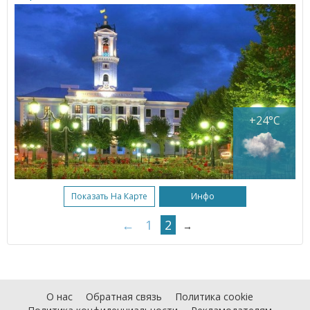
+24°C
Показать На Карте
Инфо
←
1
2
→
О нас
Обратная связь
Политика cookie