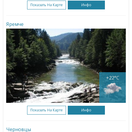
Показать На Карте
Инфо
Яремче
+22°C
Показать На Карте
Инфо
Черновцы