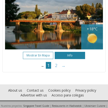
+18°C
Mostrar En Mapa
Info
1
2
→
←
About us
Contact us
Cookies policy
Privacy policy
Advertise with us
Acceso para colegas
Nuestros proyectos:
Singapore Travel Guide
|
Restaurants in Vladivostok
|
Ukrainian Cuisine
|