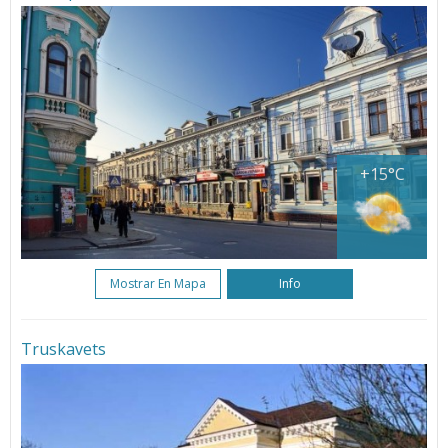
+15°C
Mostrar En Mapa
Info
Truskavets