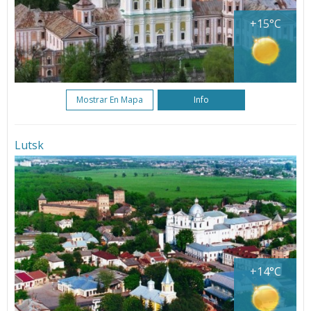
+15°C
Mostrar En Mapa
Info
Lutsk
+14°C