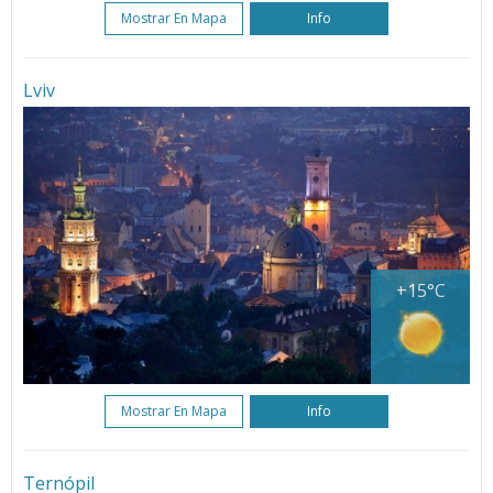
Mostrar En Mapa
Info
Lviv
+15°C
Mostrar En Mapa
Info
Ternópil