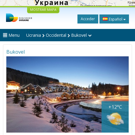
MOSTRAR MAPA
Acceder
Español
Menu
Ucrania
Occidental
Bukovel
Bukovel
+12°C