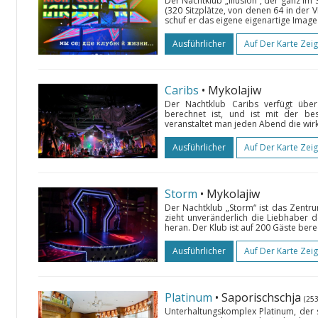
Der Nachtklub „Illusion“, der ganz im 
(320 Sitzplätze, von denen 64 in der V
schuf er das eigene eigenartige Image 
Ausführlicher
Auf Der Karte Zei
Caribs
• Mykolajiw
Der Nachtklub Caribs verfügt übe
berechnet ist, und ist mit der bes
veranstaltet man jeden Abend die wir
Ausführlicher
Auf Der Karte Zei
Storm
• Mykolajiw
Der Nachtklub „Storm“ ist das Zentr
zieht unveränderlich die Liebhaber
heran. Der Klub ist auf 200 Gäste ber
Ausführlicher
Auf Der Karte Zei
Platinum
• Saporischschja
(25
Unterhaltungskomplex Platinum, der 