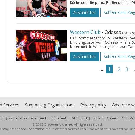
Küche und die prima Bedienung an. Di
Ausführlicher
Auf Der Karte Zei
Western Club
• Odessa
(109 km)
Der Sommernachtklub Western befi
Erholungsorte von Odessa – am Str
berechnet. In Western gelten zwei Tanz
Ausführlicher
Auf Der Karte Zei
1
2
3
←
d Services
Supporting Organisations
Privacy policy
Advertise w
 Projekte:
Singapore Travel Guide
|
Restaurants in Vladivostok
|
Ukrainian Cuisine
|
Rome Met
© 2026 Discover Ukraine. All right reserved.
ite may be reproduced without our written permission. The website is owned by Dis