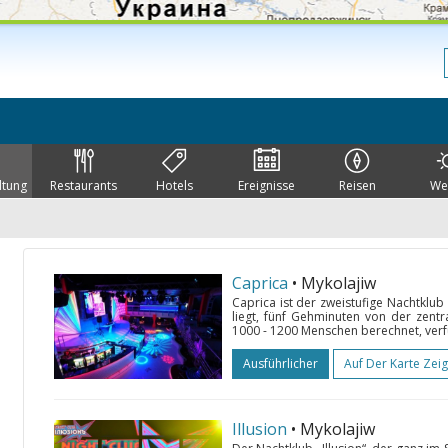
ltung
Restaurants
Hotels
Ereignisse
Reisen
We
Caprica
• Mykolajiw
Caprica ist der zweistufige Nachtklu
liegt, fünf Gehminuten von der zentra
1000 - 1200 Menschen berechnet, verfü
Ausführlicher
Auf Der Karte Zei
Illusion
• Mykolajiw