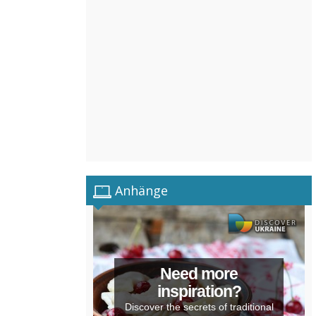
Anhänge
Need more
inspiration?
Discover the secrets of traditional