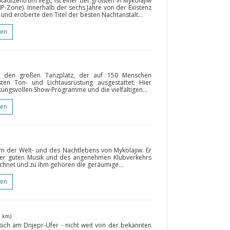
Stadtzentrum liegt, ist einer der größten in Mykolajiw
IP-Zone). Innerhalb der sechs Jahre von der Existenz
und eroberte den Titel der besten Nachtanstalt...
gen
r den großen Tanzplatz, der auf 150 Menschen
ten Ton- und Lichtausrüstung ausgestattet. Hier
kungsvollen Show-Programme und die vielfältigen...
gen
um der Welt- und des Nachtlebens von Mykolajiw. Er
 der guten Musik und des angenehmen Klubverkehrs
echnet und zu ihm gehören die geräumige...
gen
3 km)
sich am Dnjepr-Ufer - nicht weit von der bekannten