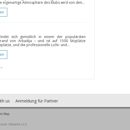
e eigenartige Atmosphäre des Klubs wird von den...
gen
ndet sich gemütlich in einem der populärsten
and von Arkadija – und ist auf 1500 Sitzplätze
plätze, und die professionelle Licht- und...
gen
→
ith us
Anmeldung für Partner
ro Map
cover Ukraine LLC.