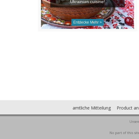
Ukrainian cuisine!
Entdecke Mehr >
amtliche Mitteilung
Product an
Unsere
No part of this s