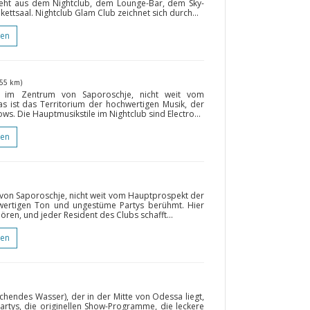
teht aus dem Nightclub, dem Lounge-Bar, dem Sky-
ttsaal. Nightclub Glam Club zeichnet sich durch...
gen
255 km)
ch im Zentrum von Saporoschje, nicht weit vom
as ist das Territorium der hochwertigen Musik, der
ws. Die Hauptmusikstile im Nightclub sind Electro...
gen
 von Saporoschje, nicht weit vom Hauptprospekt der
ochwertigen Ton und ungestüme Partys berühmt. Hier
ren, und jeder Resident des Clubs schafft...
gen
ochendes Wasser), der in der Mitte von Odessa liegt,
artys, die originellen Show-Programme, die leckere