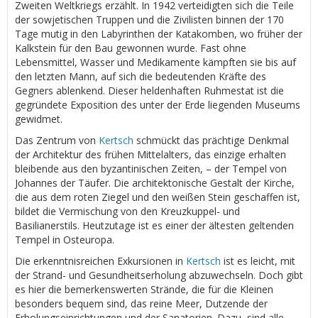
Zweiten Weltkriegs erzählt. In 1942 verteidigten sich die Teile
der sowjetischen Truppen und die Zivilisten binnen der 170
Tage mutig in den Labyrinthen der Katakomben, wo früher der
Kalkstein für den Bau gewonnen wurde. Fast ohne
Lebensmittel, Wasser und Medikamente kämpften sie bis auf
den letzten Mann, auf sich die bedeutenden Kräfte des
Gegners ablenkend. Dieser heldenhaften Ruhmestat ist die
gegründete Exposition des unter der Erde liegenden Museums
gewidmet.
Das Zentrum von
Kertsch
schmückt das prächtige Denkmal
der Architektur des frühen Mittelalters, das einzige erhalten
bleibende aus den byzantinischen Zeiten, – der Tempel von
Johannes der Täufer. Die architektonische Gestalt der Kirche,
die aus dem roten Ziegel und den weißen Stein geschaffen ist,
bildet die Vermischung von den Kreuzkuppel- und
Basilianerstils. Heutzutage ist es einer der ältesten geltenden
Tempel in Osteuropa.
Die erkenntnisreichen Exkursionen in
Kertsch
ist es leicht, mit
der Strand- und Gesundheitserholung abzuwechseln. Doch gibt
es hier die bemerkenswerten Strände, die für die Kleinen
besonders bequem sind, das reine Meer, Dutzende der
Erholungseinrichtungen und der Sanatorien. Dazu, sind alle