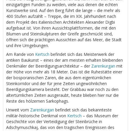
einzigartigen Funden zu weiden, viele aus denen die echten
Kunstwerke sind. Auf den Berg führt die lange – die mehr als
400 Stufen aufzählt – Treppe, die im XIX. Jahrhundert nach
dem Projekt des italienischen Architekten Alexander Digbi
aufgebaut ist. Von ihren Aussichtsplattformen, die mit den
Blumen und Steinskulpturen der Greife geschmückt sind,
öffnen sich die prächtigen Aussichten auf das Meer, die Stadt
und ihre Umgebungen.
Am Rande von
Kertsch
befindet sich das Meisterwerk der
antiken Baukunst – eines der am meisten erhalten bleibenden
Denkmäler der Beerdigungsarchitektur – der
Zarenkurgan
mit
der Höhe von mehr als 18 Meter. Das ist die Ruhestätte einer
der bosporanischen Zaren, die aus dem eigentümlichen
Steinkorridor und der für jene Zeiten ungewöhnlichen
Beerdigungskamera besteht. Der Grabbau war noch zu den
altertümlichen Zeiten ausgeraubt, heute blieben hier nur die
Reste des hölzernen Sarkophags.
Unweit vom
Zarenkurgan
befindet sich das bekannteste
militär-historische Denkmal von
Kertsch
– das Museum der
Geschichte von der Verteidigung der Steinbrüche in
Adschymuschkaj, das von den tragischen Ereignissen des