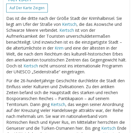
Auf Der Karte Zeigen
Das ist die dritte nach der Größe Stadt der Krimhalbinsel. Sie
liegt am Ufer der Straße von
Kertsch
, die das Asowsche und
Schwarze Meere verbindet.
Kertsch
ist von der
Aufmerksamkeit der Touristen unverschuldetermaßen
benachteiligt. Und inzwischen ist es die einzigartigste Stadt –
die altertümlichste in der
Krim
und eine der ältesten in der
Welt, die nach dem Reichtum des kulturell-historischen Erbes
den anerkannten touristischen Zentren das Gegengewicht hält.
Doch ist
Kertsch
nicht umsonst ins internationale Programm
der UNESCO „Seidenstraße“ eingetragen.
Für die 26-hundertjährige Geschichte durchlebte die Stadt den
Einfluss vieler Kulturen und Zivilisationen. Zu den antiken
Zeiten befand sich die Hauptstadt des starken und reichen
Bosporanischen Reiches – Pantikapaion – auf seinem
Territorium. Dann ging
Kertsch
, das wegen seiner Anordnung
auf der Kreuzung vieler Handelswege attraktiv war, der Reihe
nach mehrmals um. Sie war im nationalverband vom
Römischen Reich und Kyiver Rus, im Mittelalter herrschten die
Genueser und die Türken-Osmanen hier. Bis ging
Kertsch
Ende