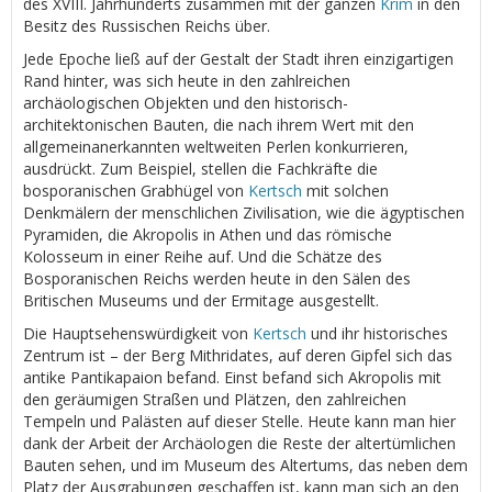
des XVIII. Jahrhunderts zusammen mit der ganzen
Krim
in den
Besitz des Russischen Reichs über.
Jede Epoche ließ auf der Gestalt der Stadt ihren einzigartigen
Rand hinter, was sich heute in den zahlreichen
archäologischen Objekten und den historisch-
architektonischen Bauten, die nach ihrem Wert mit den
allgemeinanerkannten weltweiten Perlen konkurrieren,
ausdrückt. Zum Beispiel, stellen die Fachkräfte die
bosporanischen Grabhügel von
Kertsch
mit solchen
Denkmälern der menschlichen Zivilisation, wie die ägyptischen
Pyramiden, die Akropolis in Athen und das römische
Kolosseum in einer Reihe auf. Und die Schätze des
Bosporanischen Reichs werden heute in den Sälen des
Britischen Museums und der Ermitage ausgestellt.
Die Hauptsehenswürdigkeit von
Kertsch
und ihr historisches
Zentrum ist – der Berg Mithridates, auf deren Gipfel sich das
antike Pantikapaion befand. Einst befand sich Akropolis mit
den geräumigen Straßen und Plätzen, den zahlreichen
Tempeln und Palästen auf dieser Stelle. Heute kann man hier
dank der Arbeit der Archäologen die Reste der altertümlichen
Bauten sehen, und im Museum des Altertums, das neben dem
Platz der Ausgrabungen geschaffen ist, kann man sich an den