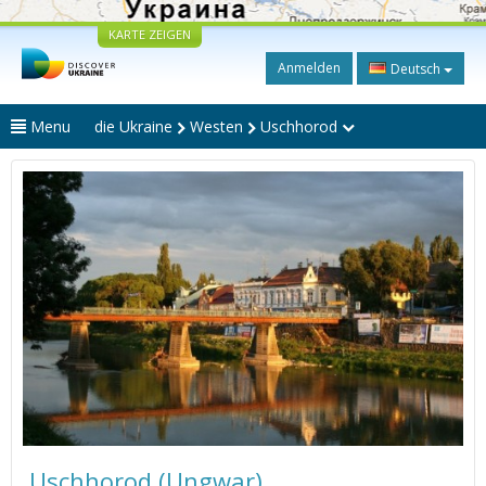
KARTE ZEIGEN
Anmelden
Deutsch
Menu
die Ukraine
Westen
Uschhorod
Uschhorod (Ungwar)