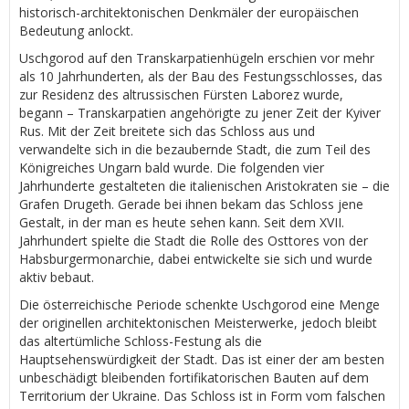
historisch-architektonischen Denkmäler der europäischen
Bedeutung anlockt.
Uschgorod auf den Transkarpatienhügeln erschien vor mehr
als 10 Jahrhunderten, als der Bau des Festungsschlosses, das
zur Residenz des altrussischen Fürsten Laborez wurde,
begann – Transkarpatien angehörigte zu jener Zeit der Kyiver
Rus. Mit der Zeit breitete sich das Schloss aus und
verwandelte sich in die bezaubernde Stadt, die zum Teil des
Königreiches Ungarn bald wurde. Die folgenden vier
Jahrhunderte gestalteten die italienischen Aristokraten sie – die
Grafen Drugeth. Gerade bei ihnen bekam das Schloss jene
Gestalt, in der man es heute sehen kann. Seit dem XVII.
Jahrhundert spielte die Stadt die Rolle des Osttores von der
Habsburgermonarchie, dabei entwickelte sie sich und wurde
aktiv bebaut.
Die österreichische Periode schenkte Uschgorod eine Menge
der originellen architektonischen Meisterwerke, jedoch bleibt
das altertümliche Schloss-Festung als die
Hauptsehenswürdigkeit der Stadt. Das ist einer der am besten
unbeschädigt bleibenden fortifikatorischen Bauten auf dem
Territorium der Ukraine. Das Schloss ist in Form vom falschen