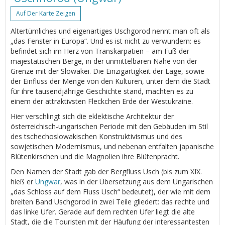
Auf Der Karte Zeigen
Altertümliches und eigenartiges Uschgorod nennt man oft als
„das Fenster in Europa“. Und es ist nicht zu verwundern: es
befindet sich im Herz von Transkarpatien – am Fuß der
majestätischen Berge, in der unmittelbaren Nähe von der
Grenze mit der Slowakei. Die Einzigartigkeit der Lage, sowie
der Einfluss der Menge von den Kulturen, unter dem die Stadt
für ihre tausendjährige Geschichte stand, machten es zu
einem der attraktivsten Fleckchen Erde der Westukraine.
Hier verschlingt sich die eklektische Architektur der
österreichisch-ungarischen Periode mit den Gebäuden im Stil
des tschechoslowakischen Konstruktivismus und des
sowjetischen Modernismus, und nebenan entfalten japanische
Blütenkirschen und die Magnolien ihre Blütenpracht.
Den Namen der Stadt gab der Bergfluss Usch (bis zum XIX.
hieß er
Ungwar
, was in der Übersetzung aus dem Ungarischen
„das Schloss auf dem Fluss Usch“ bedeutet), der wie mit dem
breiten Band Uschgorod in zwei Teile gliedert: das rechte und
das linke Ufer. Gerade auf dem rechten Ufer liegt die alte
Stadt, die die Touristen mit der Häufung der interessantesten