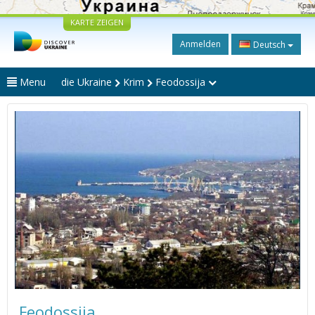
KARTE ZEIGEN
Anmelden
Deutsch
Menu
die Ukraine
Krim
Feodossija
Feodossija