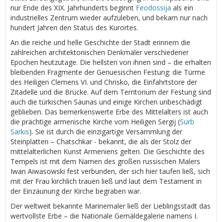
nur Ende des XIX. Jahrhunderts beginnt
Feodossija
als ein
industrielles Zentrum wieder aufzuleben, und bekam nur nach
hundert Jahren den Status des Kurortes.
An die reiche und helle Geschichte der Stadt erinnern die
zahlreichen architektonischen Denkmäler verschiedener
Epochen heutzutage. Die hellsten von ihnen sind – die erhalten
bleibenden Fragmente der Genuesischen Festung: die Türme
des Heiligen Clemens VI. und Chrisko, die Einfahrtstore der
Zitadelle und die Brücke. Auf dem Territorium der Festung sind
auch die türkischen Saunas und einige Kirchen unbeschädigt
geblieben. Das bemerkenswerte Erbe des Mittelalters ist auch
die prächtige armenische Kirche vom Heiligen Sergij (
Surb
Sarkis
). Sie ist durch die einzigartige Versammlung der
Steinplatten – Chatschkar - bekannt, die als der Stolz der
mittelalterlichen Kunst Armeniens gelten. Die Geschichte des
Tempels ist mit dem Namen des großen russischen Malers
Iwan Aiwasowski fest verbunden, der sich hier taufen ließ, sich
mit der Frau kirchlich trauen ließ und laut dem Testament in
der Einzäunung der Kirche begraben war.
Der weltweit bekannte Marinemaler ließ der Lieblingsstadt das
wertvollste Erbe – die Nationale Gemäldegalerie namens I.