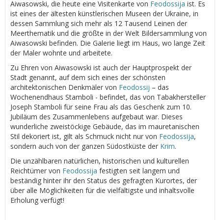
Aiwasowski, die heute eine Visitenkarte von
Feodossija
ist. Es
ist eines der ältesten künstlerischen Museen der Ukraine, in
dessen Sammlung sich mehr als 12 Tausend Leinen der
Meerthematik und die größte in der Welt Bildersammlung von
Aiwasowski befinden. Die Galerie liegt im Haus, wo lange Zeit
der Maler wohnte und arbeitete.
Zu Ehren von Aiwasowski ist auch der Hauptprospekt der
Stadt genannt, auf dem sich eines der schönsten
architektonischen Denkmäler von
Feodossij
– das
Wochenendhaus Stamboli - befindet, das von Tabakhersteller
Joseph Stamboli für seine Frau als das Geschenk zum 10.
Jubiläum des Zusammenlebens aufgebaut war. Dieses
wunderliche zweistöckige Gebäude, das im mauretanischen
Stil dekoriert ist, gilt als Schmuck nicht nur von
Feodossija
,
sondern auch von der ganzen Südostküste der
Krim
.
Die unzählbaren natürlichen, historischen und kulturellen
Reichtümer von
Feodossija
festigten seit langem und
beständig hinter ihr den Status des gefragten Kurortes, der
über alle Möglichkeiten für die vielfältigste und inhaltsvolle
Erholung verfügt!