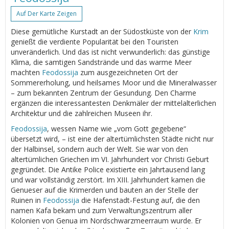
Auf Der Karte Zeigen
Diese gemütliche Kurstadt an der Südostküste von der
Krim
genießt die verdiente Popularität bei den Touristen
unveränderlich. Und das ist nicht verwunderlich: das günstige
Klima, die samtigen Sandstrände und das warme Meer
machten
Feodossija
zum ausgezeichneten Ort der
Sommererholung, und heilsames Moor und die Mineralwasser
– zum bekannten Zentrum der Gesundung. Den Charme
ergänzen die interessantesten Denkmäler der mittelalterlichen
Architektur und die zahlreichen Museen ihr.
Feodossija
, wessen Name wie „vom Gott gegebene“
übersetzt wird, – ist eine der altertümlichsten Städte nicht nur
der Halbinsel, sondern auch der Welt. Sie war von den
altertümlichen Griechen im VI. Jahrhundert vor Christi Geburt
gegründet. Die Antike Police existierte ein Jahrtausend lang
und war vollständig zerstört. Im XIII. Jahrhundert kamen die
Genueser auf die Krimerden und bauten an der Stelle der
Ruinen in
Feodossija
die Hafenstadt-Festung auf, die den
namen Kafa bekam und zum Verwaltungszentrum aller
Kolonien von Genua im Nordschwarzmeerraum wurde. Er