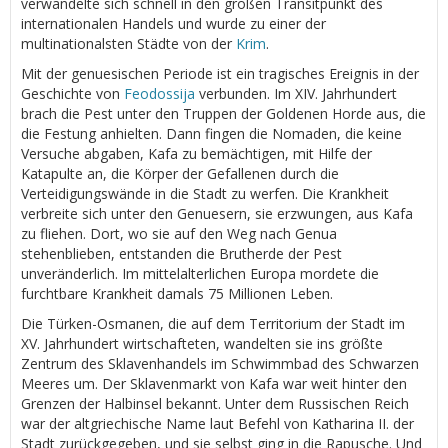
verwandelte sich schnell in den großen Transitpunkt des
internationalen Handels und wurde zu einer der
multinationalsten Städte von der
Krim
.
Mit der genuesischen Periode ist ein tragisches Ereignis in der
Geschichte von
Feodossija
verbunden. Im XIV. Jahrhundert
brach die Pest unter den Truppen der Goldenen Horde aus, die
die Festung anhielten. Dann fingen die Nomaden, die keine
Versuche abgaben, Kafa zu bemächtigen, mit Hilfe der
Katapulte an, die Körper der Gefallenen durch die
Verteidigungswände in die Stadt zu werfen. Die Krankheit
verbreite sich unter den Genuesern, sie erzwungen, aus Kafa
zu fliehen. Dort, wo sie auf den Weg nach Genua
stehenblieben, entstanden die Brutherde der Pest
unveränderlich. Im mittelalterlichen Europa mordete die
furchtbare Krankheit damals 75 Millionen Leben.
Die Türken-Osmanen, die auf dem Territorium der Stadt im
XV. Jahrhundert wirtschafteten, wandelten sie ins größte
Zentrum des Sklavenhandels im Schwimmbad des Schwarzen
Meeres um. Der Sklavenmarkt von Kafa war weit hinter den
Grenzen der Halbinsel bekannt. Unter dem Russischen Reich
war der altgriechische Name laut Befehl von Katharina II. der
Stadt zurückgegeben, und sie selbst ging in die Rapusche. Und