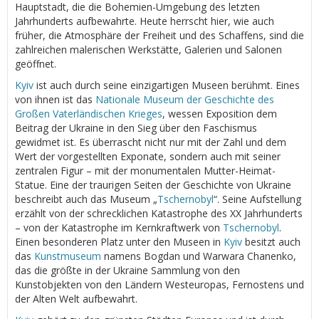
Hauptstadt, die die Bohemien-Umgebung des letzten
Jahrhunderts aufbewahrte. Heute herrscht hier, wie auch
früher, die Atmosphäre der Freiheit und des Schaffens, sind die
zahlreichen malerischen Werkstätte, Galerien und Salonen
geöffnet.
Kyiv
ist auch durch seine einzigartigen Museen berühmt. Eines
von ihnen ist das
Nationale Museum der Geschichte des
Großen Vaterländischen Krieges
, wessen Exposition dem
Beitrag der Ukraine in den Sieg über den Faschismus
gewidmet ist. Es überrascht nicht nur mit der Zahl und dem
Wert der vorgestellten Exponate, sondern auch mit seiner
zentralen Figur – mit der monumentalen Mutter-Heimat-
Statue. Eine der traurigen Seiten der Geschichte von Ukraine
beschreibt auch das Museum „
Tschernobyl
“. Seine Aufstellung
erzählt von der schrecklichen Katastrophe des XX Jahrhunderts
– von der Katastrophe im Kernkraftwerk von
Tschernobyl
.
Einen besonderen Platz unter den Museen in
Kyiv
besitzt auch
das
Kunstmuseum
namens Bogdan und Warwara Chanenko,
das die größte in der Ukraine Sammlung von den
Kunstobjekten von den Ländern Westeuropas, Fernostens und
der Alten Welt aufbewahrt.