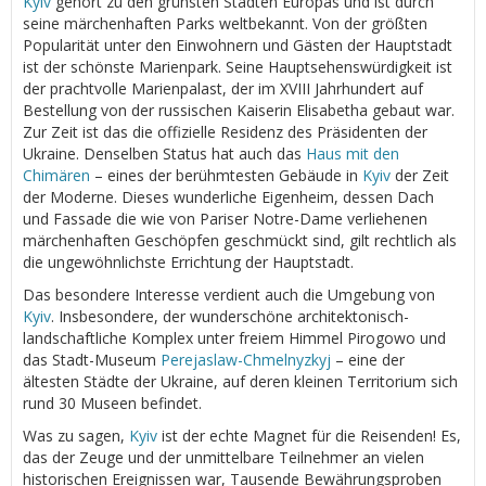
Kyiv
gehört zu den grünsten Städten Europas und ist durch
seine märchenhaften Parks weltbekannt. Von der größten
Popularität unter den Einwohnern und Gästen der Hauptstadt
ist der schönste Marienpark. Seine Hauptsehenswürdigkeit ist
der prachtvolle Marienpalast, der im XVIII Jahrhundert auf
Bestellung von der russischen Kaiserin Elisabetha gebaut war.
Zur Zeit ist das die offizielle Residenz des Präsidenten der
Ukraine. Denselben Status hat auch das
Haus mit den
Chimären
– eines der berühmtesten Gebäude in
Kyiv
der Zeit
der Moderne. Dieses wunderliche Eigenheim, dessen Dach
und Fassade die wie von Pariser Notre-Dame verliehenen
märchenhaften Geschöpfen geschmückt sind, gilt rechtlich als
die ungewöhnlichste Errichtung der Hauptstadt.
Das besondere Interesse verdient auch die Umgebung von
Kyiv
. Insbesondere, der wunderschöne architektonisch-
landschaftliche Komplex unter freiem Himmel Pirogowo und
das Stadt-Museum
Perejaslaw-Chmelnyzkyj
– eine der
ältesten Städte der Ukraine, auf deren kleinen Territorium sich
rund 30 Museen befindet.
Was zu sagen,
Kyiv
ist der echte Magnet für die Reisenden! Es,
das der Zeuge und der unmittelbare Teilnehmer an vielen
historischen Ereignissen war, Tausende Bewährungsproben