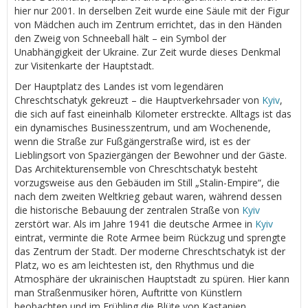
hier nur 2001. In derselben Zeit wurde eine Säule mit der Figur
von Mädchen auch im Zentrum errichtet, das in den Händen
den Zweig von Schneeball hält – ein Symbol der
Unabhängigkeit der Ukraine. Zur Zeit wurde dieses Denkmal
zur Visitenkarte der Hauptstadt.
Der Hauptplatz des Landes ist vom legendären
Chreschtschatyk gekreuzt – die Hauptverkehrsader von
Kyiv
,
die sich auf fast eineinhalb Kilometer erstreckte. Alltags ist das
ein dynamisches Businesszentrum, und am Wochenende,
wenn die Straße zur Fußgängerstraße wird, ist es der
Lieblingsort von Spaziergängen der Bewohner und der Gäste.
Das Architekturensemble von Chreschtschatyk besteht
vorzugsweise aus den Gebäuden im Still „Stalin-Empire“, die
nach dem zweiten Weltkrieg gebaut waren, während dessen
die historische Bebauung der zentralen Straße von
Kyiv
zerstört war. Als im Jahre 1941 die deutsche Armee in
Kyiv
eintrat, verminte die Rote Armee beim Rückzug und sprengte
das Zentrum der Stadt. Der moderne Chreschtschatyk ist der
Platz, wo es am leichtesten ist, den Rhythmus und die
Atmosphäre der ukrainischen Hauptstadt zu spüren. Hier kann
man Straßenmusiker hören, Auftritte von Künstlern
beobachten und im Frühling die Blüte von Kastanien