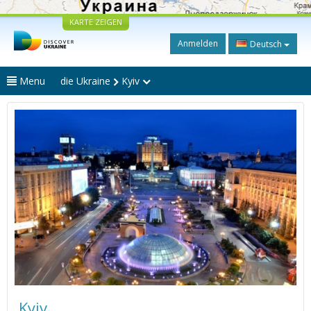
KARTE ZEIGEN
Anmelden
Deutsch
Menu
die Ukraine
Kyiv
Kyiv