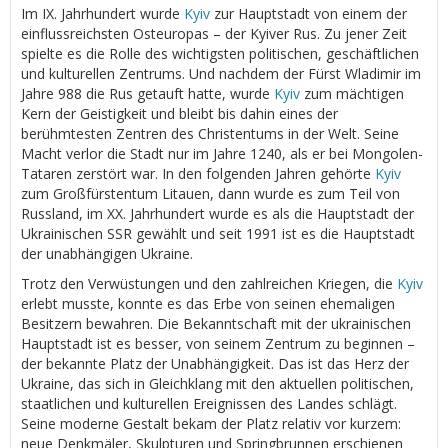
Im IX. Jahrhundert wurde
Kyiv
zur Hauptstadt von einem der
einflussreichsten Osteuropas – der Kyiver Rus. Zu jener Zeit
spielte es die Rolle des wichtigsten politischen, geschäftlichen
und kulturellen Zentrums. Und nachdem der Fürst Wladimir im
Jahre 988 die Rus getauft hatte, wurde
Kyiv
zum mächtigen
Kern der Geistigkeit und bleibt bis dahin eines der
berühmtesten Zentren des Christentums in der Welt. Seine
Macht verlor die Stadt nur im Jahre 1240, als er bei Mongolen-
Tataren zerstört war. In den folgenden Jahren gehörte
Kyiv
zum Großfürstentum Litauen, dann wurde es zum Teil von
Russland, im XX. Jahrhundert wurde es als die Hauptstadt der
Ukrainischen SSR gewählt und seit 1991 ist es die Hauptstadt
der unabhängigen Ukraine.
Trotz den Verwüstungen und den zahlreichen Kriegen, die
Kyiv
erlebt musste, konnte es das Erbe von seinen ehemaligen
Besitzern bewahren. Die Bekanntschaft mit der ukrainischen
Hauptstadt ist es besser, von seinem Zentrum zu beginnen –
der bekannte Platz der Unabhängigkeit. Das ist das Herz der
Ukraine, das sich in Gleichklang mit den aktuellen politischen,
staatlichen und kulturellen Ereignissen des Landes schlägt.
Seine moderne Gestalt bekam der Platz relativ vor kurzem:
neue Denkmäler, Skulpturen und Springbrunnen erschienen