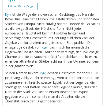
Auf Der Karte Zeigen
Kyiv
ist die Wiege der slowenischen Gesittung, das Herz der
Kyiver Rus, eine der ältesten, majestätischsten und schönsten
Städten von Europa. Nicht zufällig nannte Honoré de Balzac es
als die ewige Stadt, der Nördliche Rom. Nicht jede
europäische Hauptstadt kann mit solcher langen und
hervorragenden Geschichte, mit der unglaublichen Zahl der
Objekte von kulturellem und geistlichem Erbe prahlen. Die
einzigartige Gestalt von
Kyiv
, das in sich harmonisch die
Gegenwart und die alten Traditionen vereinigt, der urwüchsige
Charme und die bezaubernde Gastfreundlichkeit macht es zu
einer der attraktivsten Städte nicht nur in der Ukraine, sondern
in der ganzen Welt.
Seinen Namen bekam
Kyiv
, dessen Geschichte mehr als 1500
Jahre lang zählt, zu Ehren von Kyj, vom älteren der Brüder, die
zusammen mit ihrer Schwester Lybid, laut der Legende, die
Stadt gegründet hatten. Die andere Legende lautet, dass der
Namen der Stadt von seinen ersten Bewohnern Kyjane
gegeben wurde – so nannte man die Arbeiter, die die
Überfahrt durch den Dnjepr bedienten.