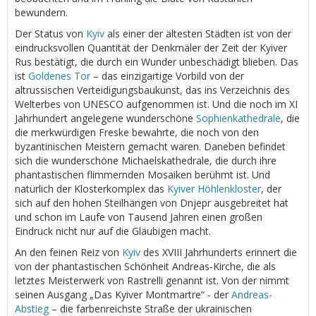
bewundern.
Der Status von
Kyiv
als einer der ältesten Städten ist von der
eindrucksvollen Quantität der Denkmäler der Zeit der Kyiver
Rus bestätigt, die durch ein Wunder unbeschädigt blieben. Das
ist
Goldenes Tor
– das einzigartige Vorbild von der
altrussischen Verteidigungsbaukunst, das ins Verzeichnis des
Welterbes von UNESCO aufgenommen ist. Und die noch im XI
Jahrhundert angelegene wunderschöne
Sophienkathedrale
, die
die merkwürdigen Freske bewahrte, die noch von den
byzantinischen Meistern gemacht waren. Daneben befindet
sich die wunderschöne Michaelskathedrale, die durch ihre
phantastischen flimmernden Mosaiken berühmt ist. Und
natürlich der Klosterkomplex das
Kyiver Höhlenkloster
, der
sich auf den hohen Steilhängen von Dnjepr ausgebreitet hat
und schon im Laufe von Tausend Jahren einen großen
Eindruck nicht nur auf die Gläubigen macht.
An den feinen Reiz von
Kyiv
des XVIII Jahrhunderts erinnert die
von der phantastischen Schönheit Andreas-Kirche, die als
letztes Meisterwerk von Rastrelli genannt ist. Von der nimmt
seinen Ausgang „Das Kyiver Montmartre“ - der
Andreas-
Abstieg
– die farbenreichste Straße der ukrainischen