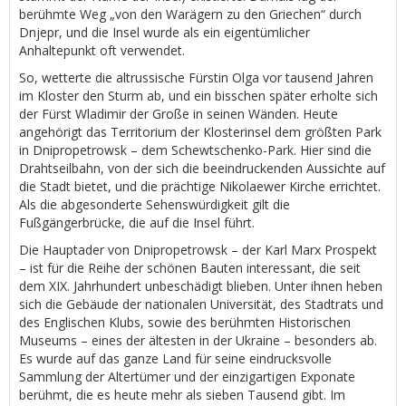
berühmte Weg „von den Warägern zu den Griechen“ durch
Dnjepr, und die Insel wurde als ein eigentümlicher
Anhaltepunkt oft verwendet.
So, wetterte die altrussische Fürstin Olga vor tausend Jahren
im Kloster den Sturm ab, und ein bisschen später erholte sich
der Fürst Wladimir der Große in seinen Wänden. Heute
angehörigt das Territorium der Klosterinsel dem größten Park
in Dnipropetrowsk – dem Schewtschenko-Park. Hier sind die
Drahtseilbahn, von der sich die beeindruckenden Aussichte auf
die Stadt bietet, und die prächtige Nikolaewer Kirche errichtet.
Als die abgesonderte Sehenswürdigkeit gilt die
Fußgängerbrücke, die auf die Insel führt.
Die Hauptader von Dnipropetrowsk – der Karl Marx Prospekt
– ist für die Reihe der schönen Bauten interessant, die seit
dem XIX. Jahrhundert unbeschädigt blieben. Unter ihnen heben
sich die Gebäude der nationalen Universität, des Stadtrats und
des Englischen Klubs, sowie des berühmten Historischen
Museums – eines der ältesten in der Ukraine – besonders ab.
Es wurde auf das ganze Land für seine eindrucksvolle
Sammlung der Altertümer und der einzigartigen Exponate
berühmt, die es heute mehr als sieben Tausend gibt. Im