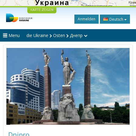
KARTE ZEIGEN
Anmelden
Deutsch
Menu
die Ukraine
Osten
Днепр
Dnipro