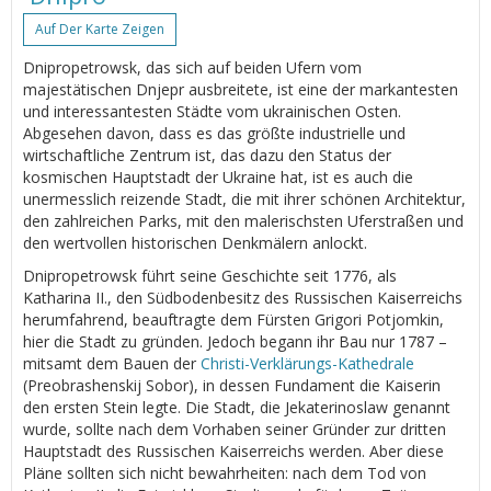
Auf Der Karte Zeigen
Dnipropetrowsk, das sich auf beiden Ufern vom
majestätischen Dnjepr ausbreitete, ist eine der markantesten
und interessantesten Städte vom ukrainischen Osten.
Abgesehen davon, dass es das größte industrielle und
wirtschaftliche Zentrum ist, das dazu den Status der
kosmischen Hauptstadt der Ukraine hat, ist es auch die
unermesslich reizende Stadt, die mit ihrer schönen Architektur,
den zahlreichen Parks, mit den malerischsten Uferstraßen und
den wertvollen historischen Denkmälern anlockt.
Dnipropetrowsk führt seine Geschichte seit 1776, als
Katharina II., den Südbodenbesitz des Russischen Kaiserreichs
herumfahrend, beauftragte dem Fürsten Grigori Potjomkin,
hier die Stadt zu gründen. Jedoch begann ihr Bau nur 1787 –
mitsamt dem Bauen der
Christi-Verklärungs-Kathedrale
(Preobrashenskij Sobor), in dessen Fundament die Kaiserin
den ersten Stein legte. Die Stadt, die Jekaterinoslaw genannt
wurde, sollte nach dem Vorhaben seiner Gründer zur dritten
Hauptstadt des Russischen Kaiserreichs werden. Aber diese
Pläne sollten sich nicht bewahrheiten: nach dem Tod von