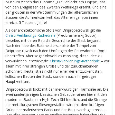
Museum ziehen das Diorama „Die Schlacht am Dnjepr“, das
von den Ereignissen des Zweiten Weltkriegs erzählt, und eine
der größten in der Welt Sammlungen der altertümlichen
Statuen die Aufmerksamkeit: das Alter einiger von ihnen
erreicht 5 Tausend Jahre!
Als der architektonische Stolz von Dnipropetrowsk gilt die
Christi-Verklärungs-Kathedrale
(Preobrashenskij Sobor) –
dieselbe, mit deren Bau die Geschichte der Stadt begann.
Nach der Idee des Baumeisters, sollte der Tempel von
Dnipropetrowsk nach den Umfängen der Petersdom in Rom
übertreffen. Aber sogar obwohl es misslang, diese Idee zu
verwirklichen, entzückt die
Christi-Verklärungs-Kathedrale
– vor
allem mit ihrer strengen Größe und der zurückhaltenden
Schönheit. Heute ist es nicht nur einer der entzückendsten
kultischen Bauten der Stadt, sondern auch ihr geistiges
Hauptzentrum.
Dnipropetrowsk lockt mit der merkwürdigen Harmonie an. Die
zweihundertjährigen klassischen Gebäude rainen hier mit den
modernen Bauten im High-Tech-Stil friedlich, und die Strenge
der metallurgischen Riesengestalten wird mit dem kräftigen
Grüne der malerischen Parks und der Boulevards gestreckt …
Das alles mitsamt dem originellen historisch-kulturellen Erbe