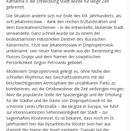
Katharina II. die Entwicklung Stadt wurde für lange Zeit
gebremst.
Die Situation änderte sich nur Ende des XIX. Jahrhunderts, als
sich Jekaterinoslaw – dank den reichen Erzfundstätten und
dem Eisenbahnerscheinen – in die entwickelte, blühende Stadt
verwandelte. Ganz schnell wurde sie zu einem der
bedeutsamsten industriellen Zentren des Russischen
Kaiserreichs. 1926 war Jekaterinoslaw in Dnipropetrowsk
umbenannt: sein neuer Name wurde aus der Benennung des
Flusses Dnjepr und dem Namen der sowjetischen
Persönlichkeit Grigori Petrowski gebildet.
Modernem Dnipropetrowsk gelingt es, ohne Mühe den
schnellen Rhythmus des Geschäftszentrums mit der
beschwichtigenden Atmosphäre der unzählbaren Parks zu
kombinieren, wo die Ortsbewohner die Zeit verbringen mögen.
Aber die populärste Stelle der Spaziergänge und der Erholung
für die Städter und die Gäste von Dnipropetrowsk ist die
schönste Lenin-Uferstraße – die längste in Europa. Sie führt
zur interessantesten Sehenswürdigkeit der Stadt – zur
sagenhaften Klosterinsel. Es ist bekannt, dass noch im IX.
Jahrhundert hier das byzantinische Kloster (von hier aus
stammt der Name der Insel) existierte. Damals lag der