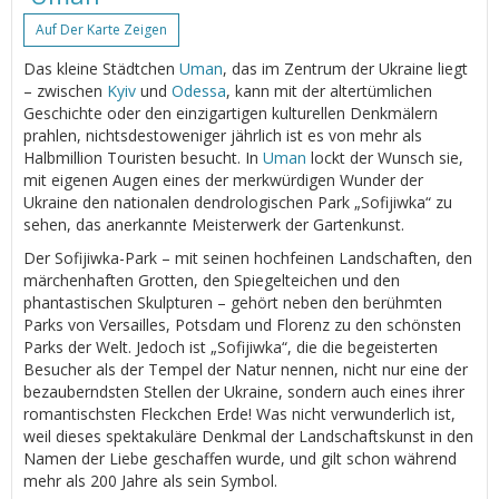
Auf Der Karte Zeigen
Das kleine Städtchen
Uman
, das im Zentrum der Ukraine liegt
– zwischen
Kyiv
und
Odessa
, kann mit der altertümlichen
Geschichte oder den einzigartigen kulturellen Denkmälern
prahlen, nichtsdestoweniger jährlich ist es von mehr als
Halbmillion Touristen besucht. In
Uman
lockt der Wunsch sie,
mit eigenen Augen eines der merkwürdigen Wunder der
Ukraine den nationalen dendrologischen Park „Sofijiwka“ zu
sehen, das anerkannte Meisterwerk der Gartenkunst.
Der Sofijiwka-Park – mit seinen hochfeinen Landschaften, den
märchenhaften Grotten, den Spiegelteichen und den
phantastischen Skulpturen – gehört neben den berühmten
Parks von Versailles, Potsdam und Florenz zu den schönsten
Parks der Welt. Jedoch ist „Sofijiwka“, die die begeisterten
Besucher als der Tempel der Natur nennen, nicht nur eine der
bezauberndsten Stellen der Ukraine, sondern auch eines ihrer
romantischsten Fleckchen Erde! Was nicht verwunderlich ist,
weil dieses spektakuläre Denkmal der Landschaftskunst in den
Namen der Liebe geschaffen wurde, und gilt schon während
mehr als 200 Jahre als sein Symbol.