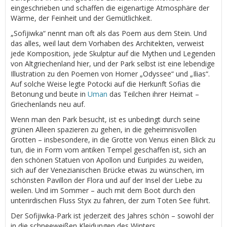
eingeschrieben und schaffen die eigenartige Atmosphäre der
Wärme, der Feinheit und der Gemütlichkeit.
„Sofijiwka“ nennt man oft als das Poem aus dem Stein. Und
das alles, weil laut dem Vorhaben des Architekten, verweist
jede Komposition, jede Skulptur auf die Mythen und Legenden
von Altgriechenland hier, und der Park selbst ist eine lebendige
Illustration zu den Poemen von Homer „Odyssee“ und „Ilias“.
Auf solche Weise legte Potocki auf die Herkunft Sofias die
Betonung und beute in
Uman
das Teilchen ihrer Heimat –
Griechenlands neu auf.
Wenn man den Park besucht, ist es unbedingt durch seine
grünen Alleen spazieren zu gehen, in die geheimnisvollen
Grotten – insbesondere, in die Grotte von Venus einen Blick zu
tun, die in Form vom antiken Tempel geschaffen ist, sich an
den schönen Statuen von Apollon und Euripides zu weiden,
sich auf der Venezianischen Brücke etwas zu wünschen, im
schönsten Pavillon der Flora und auf der Insel der Liebe zu
weilen. Und im Sommer – auch mit dem Boot durch den
unterirdischen Fluss Styx zu fahren, der zum Toten See führt.
Der Sofijiwka-Park ist jederzeit des Jahres schön – sowohl der
in die schneeweißen Kleidungen des Winters