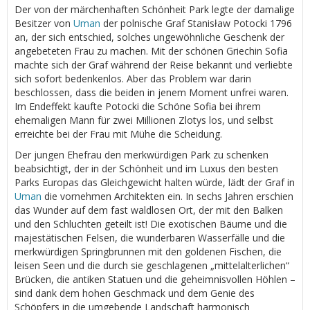
Der von der märchenhaften Schönheit Park legte der damalige
Besitzer von
Uman
der polnische Graf Stanisław Potocki 1796
an, der sich entschied, solches ungewöhnliche Geschenk der
angebeteten Frau zu machen. Mit der schönen Griechin Sofia
machte sich der Graf während der Reise bekannt und verliebte
sich sofort bedenkenlos. Aber das Problem war darin
beschlossen, dass die beiden in jenem Moment unfrei waren.
Im Endeffekt kaufte Potocki die Schöne Sofia bei ihrem
ehemaligen Mann für zwei Millionen Zlotys los, und selbst
erreichte bei der Frau mit Mühe die Scheidung.
Der jungen Ehefrau den merkwürdigen Park zu schenken
beabsichtigt, der in der Schönheit und im Luxus den besten
Parks Europas das Gleichgewicht halten würde, lädt der Graf in
Uman
die vornehmen Architekten ein. In sechs Jahren erschien
das Wunder auf dem fast waldlosen Ort, der mit den Balken
und den Schluchten geteilt ist! Die exotischen Bäume und die
majestätischen Felsen, die wunderbaren Wasserfälle und die
merkwürdigen Springbrunnen mit den goldenen Fischen, die
leisen Seen und die durch sie geschlagenen „mittelalterlichen“
Brücken, die antiken Statuen und die geheimnisvollen Höhlen –
sind dank dem hohen Geschmack und dem Genie des
Schöpfers in die umgebende Landschaft harmonisch