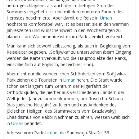
herumgeschlagene, als auch der im heftigen Grün des
Sommers eingebettete, und mit den munteren Farben des
Herbstes beschmierte. Aber damit die Reise in
Uman
höchstens komfortabel war, ist es besser, sie in den warmen
Jahreszeiten und wünschenswert in den Wochentagen zu
planen – am Wochenende ist es im Park ziemlich volkreich.
Man kann sich sowohl selbständig, als auch in Begleitung vom
Reiseleiter begeben, „Sofijiwka“ zu untersuchen (beim Eingang
werden die Karten verkauft, wo die Hauptobjekte des Parks,
einschließlich auf Englisch, bezeichnet sind).
Aber nicht nur die wunderlichen Schönheiten vom Sofijiwka-
Park ziehen die Touristen in
Uman
heran. Die Stadt wurde
schon seit langem zum Zentrum der Pilgerfahrt der
Orthodoxjuden, die hierher aus verschiedenen Ländern der
Welt jedes Jahr zusammenkommen, um Rosch ha-Schana
(das jüdische Neujahr) zu feiern und das Andenken des
jüdischen Heiligen, des Stammvaters vom Brazlawskyj
Chasidismus von Rabbi Nachman zu ehren, wessen Grab sich
in
Uman
befindet.
Adresse vom Park:
Uman
, die Sadowaja-Straße, 53.