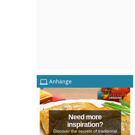
Anhänge
Need more
inspiration?
Discover the secrets of traditional