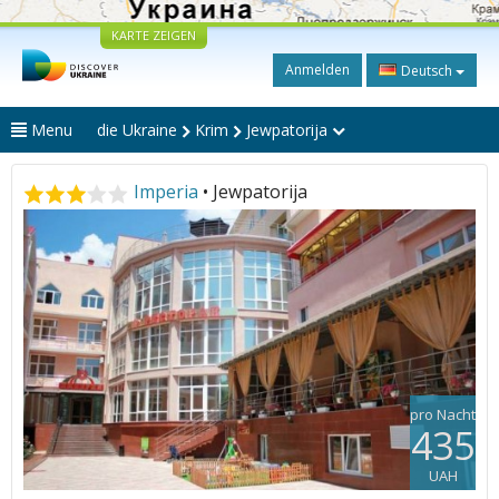
KARTE ZEIGEN
Anmelden
Deutsch
Menu
die Ukraine
Krim
Jewpatorija
Imperia
• Jewpatorija
pro Nacht
435
UAH