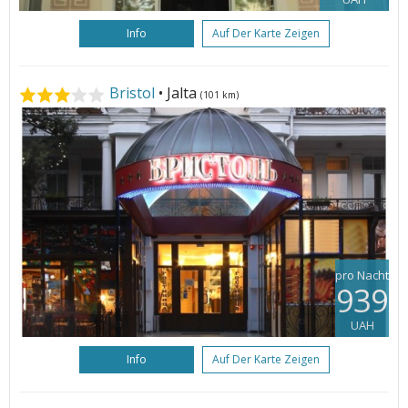
Info
Auf Der Karte Zeigen
Bristol
• Jalta
(101 km)
pro Nacht
939
UAH
Info
Auf Der Karte Zeigen