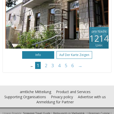
pro Nacht
1214
UAH
Info
Auf Der Karte Zeigen
1
2
3
4
5
6
→
←
amtliche Mitteilung
Product and Services
Supporting Organisations
Privacy policy
Advertise with us
Anmeldung für Partner
Unsere Projekte:
Singapore Travel Guide
|
Restaurants in Vladivostok
|
Ukrainian Cuisine
|