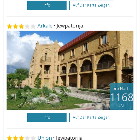
Info
Auf Der Karte Zeigen
Arkale
• Jewpatorija
pro Nacht
1168
UAH
Info
Auf Der Karte Zeigen
Union
• Jewpatorija