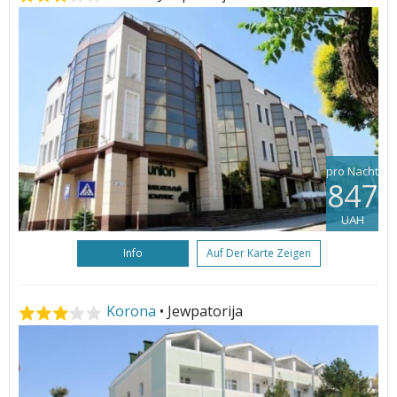
pro Nacht
847
UAH
Info
Auf Der Karte Zeigen
Korona
• Jewpatorija