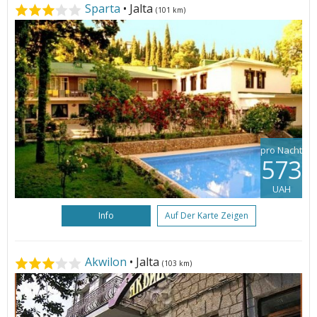
Sparta
• Jalta
(101 km)
pro Nacht
573
UAH
Info
Auf Der Karte Zeigen
Akwilon
• Jalta
(103 km)