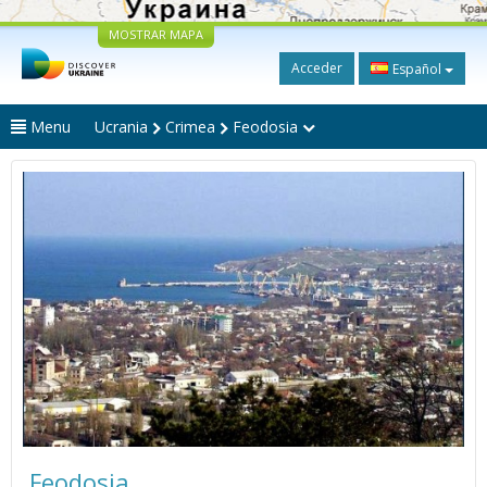
MOSTRAR MAPA
Acceder
Español
Menu
Ucrania
Crimea
Feodosia
Feodosia