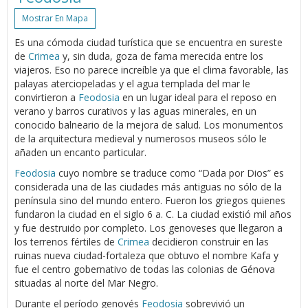
Mostrar En Mapa
Es una cómoda ciudad turística que se encuentra en sureste
de
Crimea
y, sin duda, goza de fama merecida entre los
viajeros. Eso no parece increíble ya que el clima favorable, las
palayas aterciopeladas y el agua templada del mar le
convirtieron a
Feodosia
en un lugar ideal para el reposo en
verano y barros curativos y las aguas minerales, en un
conocido balneario de la mejora de salud. Los monumentos
de la arquitectura medieval y numerosos museos sólo le
añaden un encanto particular.
Feodosia
cuyo nombre se traduce como “Dada por Dios” es
considerada una de las ciudades más antiguas no sólo de la
península sino del mundo entero. Fueron los griegos quienes
fundaron la ciudad en el siglo 6 a. C. La ciudad existió mil años
y fue destruido por completo. Los genoveses que llegaron a
los terrenos fértiles de
Crimea
decidieron construir en las
ruinas nueva ciudad-fortaleza que obtuvo el nombre Kafa y
fue el centro gobernativo de todas las colonias de Génova
situadas al norte del Mar Negro.
Durante el período genovés
Feodosia
sobrevivió un