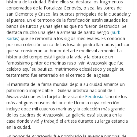
historia de la ciudad. Entre ellos se destaca los fragmentos
conservados de la Fortaleza Genovés, o sea, las torres del
san Clemente y Crisco, las puertas principales de la ciudadela y
el puente. En el territorio de la fortificación están situados los
baños de turcos y unas iglesias que no fueron destruidos. Se
destaca mucho una iglesia armenia de Santo Sergio (
Surb
Sarkis
) que se remonta a los siglos medievales. Es conocida
por una colección única de las losa de piedra llamadas jachcar
que se consideran un honor del arte medieval armenio. La
historia del tempo está ligada a la vida y la obra de un
famosísimo pintor de marinas ruso Iván Aivazovski que fue
celebro aquí su bautizo, matrimonio eclesiástico y según su
testamento fue enterrado en el cerrado de la iglesia.
El marinista de la fama mundial dejo a su ciudad amante un
patrimonio inapreciable – Galería artística nacional de I.
Aivazovski que es la tarjeta de visita de
Feodosia
. Uno de los
más antiguos museos del arte de Ucrania cuya colección
incluye doce mil cuadros marinas y la colección más grande
de los cuadros de Aivazovski. La gallería está situada en la
casa donde vivió y trabajó el artista durante su larga estancia
en la ciudad.
En honor de Aivazovski fue nombrado la avenida principal de