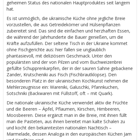
geheimen Status des nationalen Hauptproduktes seit langem
hat.
Es ist unmöglich, die ukrainische Küche ohne jegliche Breie
vorzustellen, die aus Getreidekörner und Hülsenpflanzen
zubereitet sind. Das sind die einfachen und herzhaften Essen,
die während der Jahrhunderte die Bauer genießen, um die
Kräfte aufzufüllen. Der seltene Tisch in der Ukraine kommet
ohne Fischgerichte aus: hier fallen sie unglaublich
phantasievoll, mit deliziösem Geschmack. Unter den
populärsten sind der von Pilzen und vom Buchweizenbrei
gefüllte Schupprenkarpfen, der in der sauren Sahne gebackene
Zander, Krutscheniki aus Fisch (Fischbrautklopse). Den
besonderen Platz in der ukrainischen Kochkunst nehmen die
Mehlerzeugnisse ein: Wareniki, Galuschki, Pfannkuchen,
Sotschniki (Backwaren mit Füllstoff, oft – mit Quark).
Die nationale ukrainische Küche verwendet aktiv die Früchte
und die Beeren – Äpfel, Pflaumen, Kirschen, Himbeeren,
Moosbeeren. Diese ergänzt man in die Breie, mit ihnen füllt
man die Pasteten, aus ihnen bereitet man kalte Schalen zu
und kocht den bekanntesten nationalen Nachtisch –
Marmelade, dessen Analoga in den europäischen Küchen Jam