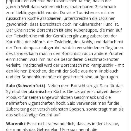
populärsten Gerichte der ukrainischen Küche, das in der
ganzen Welt dank seinem nichtnachahmbaren Geschmack
zum Lieblingsgericht wurde. Da viele Touristen es mit der
russischen Küche assoziieren, unterstreichen die Ukrainer
gewöhnlich, dass Borschtsch doch ihr kulinarischer Fund ist.
Der ukrainische Borschtsch ist eine Rübensuppe, die man auf
der Fleischbrühe mit der Gemüseergänzung zubereitet: der
Kartoffel, der Möhre, der Zwiebeln, des Kohls, und danach mit
der Tomatenpaste abgerührt wird. In verschiedenen Regionen
des Landes kann man in den Borschtsch auch andere Zutaten
einmischen, was ihm nur die besonderen Geschmacksnoten
verleiht. Traditionell wird der Borschtsch mit Pampuschki – mit
den kleinen Brötchen, die mit der Soße aus dem Knoblauch
und der Sonnenblumenöle eingeschmiert sind, aufgetragen.
Salo (Schweinfett)
. Neben dem Borschtsch gilt Salo für das
Symbol der ukrainischen Küche. Die Ukrainer schätzen dieses
Produkt für seinen ungewöhnlichen Geschmack und die
nahrhaften Eigenschaften hoch. Salo verwendet man für die
Zubereitung der verschiedensten Speisen, sowie trägt man als
das selbständige Gericht auf.
Wareniki
. Es ist nicht verwunderlich, dass es in der Ukraine,
die man als das Getreideland Europas nennt, die