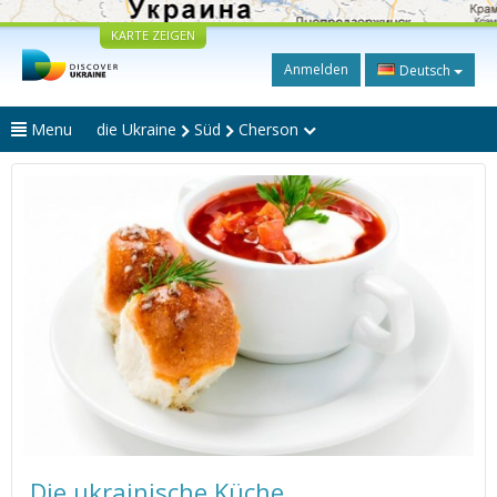
KARTE ZEIGEN
Anmelden
Deutsch
Menu
die Ukraine
Süd
Cherson
Die ukrainische Küche