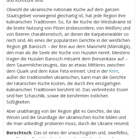
und Konfitüre sind.
Obwohl die ukrainische nationale Küche auf dem ganzen
Staatsgebiet vorwiegend gleichartig ist, hat jede Region ihre
kulinarischen Traditionen. So, für die Küche der Westukraine ist
die breite Nutzung von Pilzen (insbesondere, von Weißen) und
von Beeren charakteristisch, an denen die Karpatenwälder so
reich sind. Als eines der populärsten Gerichte in der westlichen
Region gilt Banosch – der Brei aus dem Maismehl (Mămăligă),
den man als die Seele der Küche von Huzulen nennt. Meistens
tragen die Huzulen Banosch mitsamt dem Brinsenkäse auf –
dem Sauermilcherzeugnis, das an etwas Mittleres zwischen
dem Quark und dem Käse Feta erinnert. Und in der
Krim
,
außer der traditionellen ukrainischen, kann man die Gerichte
der tatarischen Küche kosten, die durch ihre einzigartigen
kulinarischen Traditionen berühmt ist. Das verbreiteste Essen
sind hier Schaschlik, sowie die berühmten östlichen
Süßigkeiten.
Aber unabhängig von der Region gibt es Gerichte, die das
Wesen und die Grundlage der ukrainischen Küche bilden und
die man unbedingt probieren muss, durch die Ukraine reisend.
Borschtsch
. Das ist eines der urwüchsigsten und, zweifellos,