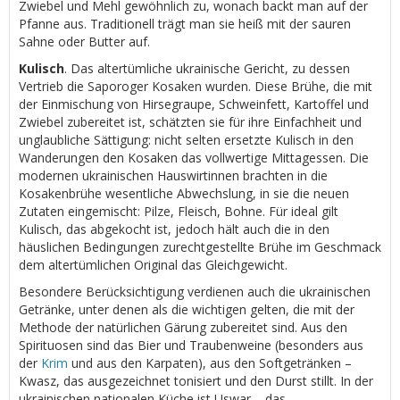
Zwiebel und Mehl gewöhnlich zu, wonach backt man auf der
Pfanne aus. Traditionell trägt man sie heiß mit der sauren
Sahne oder Butter auf.
Kulisch
. Das altertümliche ukrainische Gericht, zu dessen
Vertrieb die Saporoger Kosaken wurden. Diese Brühe, die mit
der Einmischung von Hirsegraupe, Schweinfett, Kartoffel und
Zwiebel zubereitet ist, schätzten sie für ihre Einfachheit und
unglaubliche Sättigung: nicht selten ersetzte Kulisch in den
Wanderungen den Kosaken das vollwertige Mittagessen. Die
modernen ukrainischen Hauswirtinnen brachten in die
Kosakenbrühe wesentliche Abwechslung, in sie die neuen
Zutaten eingemischt: Pilze, Fleisch, Bohne. Für ideal gilt
Kulisch, das abgekocht ist, jedoch hält auch die in den
häuslichen Bedingungen zurechtgestellte Brühe im Geschmack
dem altertümlichen Original das Gleichgewicht.
Besondere Berücksichtigung verdienen auch die ukrainischen
Getränke, unter denen als die wichtigen gelten, die mit der
Methode der natürlichen Gärung zubereitet sind. Aus den
Spirituosen sind das Bier und Traubenweine (besonders aus
der
Krim
und aus den Karpaten), aus den Softgetränken –
Kwasz, das ausgezeichnet tonisiert und den Durst stillt. In der
ukrainischen nationalen Küche ist Uswar – das