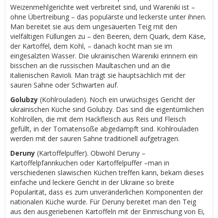
Weizenmehlgerichte weit verbreitet sind, und Wareniki ist –
ohne Übertreibung – das populärste und leckerste unter ihnen.
Man bereitet sie aus dem ungesäuerten Teig mit den
vielfältigen Füllungen zu – den Beeren, dem Quark, dem Käse,
der Kartoffel, dem Kohl, – danach kocht man sie im
eingesalzten Wasser. Die ukrainischen Wareniki erinnern ein
bisschen an die russischen Maultaschen und an die
italienischen Ravioli. Man trägt sie hauptsächlich mit der
sauren Sahne oder Schwarten auf.
Golubzy
(Kohlrouladen). Noch ein urwüchsiges Gericht der
ukrainischen Küche sind Golubzy. Das sind die eigentümlichen
Kohlrollen, die mit dem Hackfleisch aus Reis und Fleisch
gefüllt, in der Tomatensoße abgedämpft sind. Kohlrouladen
werden mit der sauren Sahne traditionell aufgetragen.
Deruny
(Kartoffelpuffer). Obwohl Deruny –
Kartoffelpfannkuchen oder Kartoffelpuffer –man in
verschiedenen slawischen Küchen treffen kann, bekam dieses
einfache und leckere Gericht in der Ukraine so breite
Popularität, dass es zum unveränderlichen Komponenten der
nationalen Küche wurde. Für Deruny bereitet man den Teig
aus den ausgeriebenen Kartoffeln mit der Einmischung von Ei,