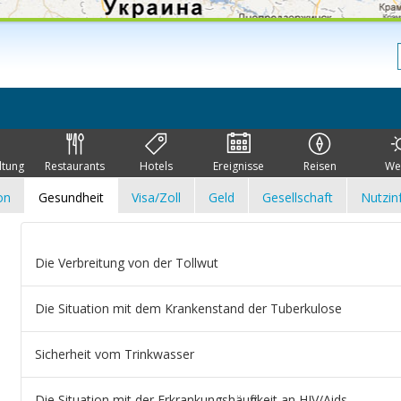
ltung
Restaurants
Hotels
Ereignisse
Reisen
We
on
Gesundheit
Visa/Zoll
Geld
Gesellschaft
Nutzin
Die Verbreitung von der Tollwut
Die Situation mit dem Krankenstand der Tuberkulose
Sicherheit vom Trinkwasser
Die Situation mit der Erkrankungshäufigkeit an HIV/Aids