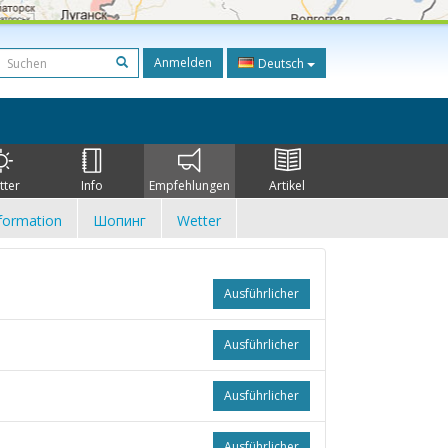
Anmelden
Deutsch
tter
Info
Empfehlungen
Artikel
formation
Шопинг
Wetter
Ausführlicher
Ausführlicher
Ausführlicher
Ausführlicher