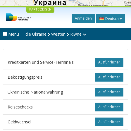
KARTE ZEIGEN
Anmelden
Deutsch
Menu
die Ukraine
Westen
Riwne
Kreditkarten und Service-Terminals
Ausführlicher
Beköstigungspreis
Ausführlicher
Ukrainische Nationalwährung
Ausführlicher
Reiseschecks
Ausführlicher
Geldwechsel
Ausführlicher