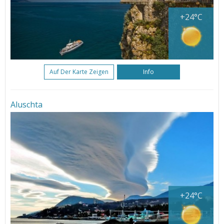
+24°C
Auf Der Karte Zeigen
Info
Aluschta
+24°C