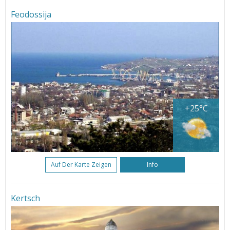
Feodossija
+25°C
Auf Der Karte Zeigen
Info
Kertsch