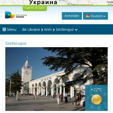
KARTE ZEIGEN
Anmelden
Deutsch
Menu
die Ukraine
Krim
Simferopol
Simferopol
+22°C