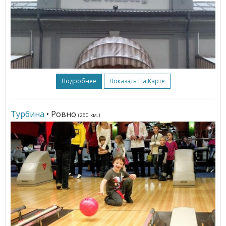
Подробнее
Показать На Карте
Турбина
• Ровно
(260 км.)