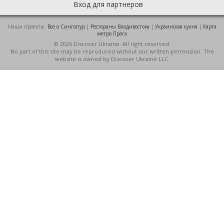
Вход для партнеров
Наши проекты:
Все о Cингапур
|
Рестораны Владивостока
|
Украинская кухня
|
Карта
метро Прага
© 2026 Discover Ukraine. All right reserved.
No part of this site may be reproduced without our written permission. The
website is owned by Discover Ukraine LLC.