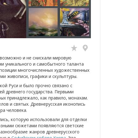
 возможно и не снискали мировую
ми уникального и самобытного таланта
спозиции многочисленных художественных
ми живописи, графики и скульптуры.
кой Руси и было прочно связано с
ией древнего государства. Первыми
ых принадлежало, как правило, монахам.
елов и святых. Древнерусская иконопись
ра человека.
пись, которую использовали для отделки
гиозными сюжетами появляются светские
разнообразие жанров древнерусского
ено в
Софийском соборе
Киева
. Это