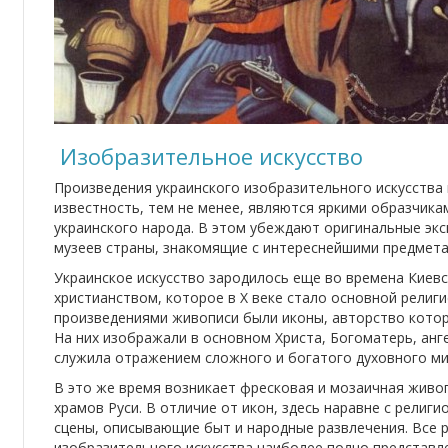
Изобразительное искусство
Произведения украинского изобразительного искусства
известность, тем не менее, являются яркими образчика
украинского народа. В этом убеждают оригинальные эк
музеев страны, знакомящие с интереснейшими предмета
Украинское искусство зародилось еще во времена Киевс
христианством, которое в Х веке стало основной религ
произведениями живописи были иконы, авторство котор
На них изображали в основном Христа, Богоматерь, анг
служила отражением сложного и богатого духовного ми
В это же время возникает фресковая и мозаичная живо
храмов Руси. В отличие от икон, здесь наравне с рели
сцены, описывающие быт и народные развлечения. Все 
изобразительного искусства наиболее полно представл