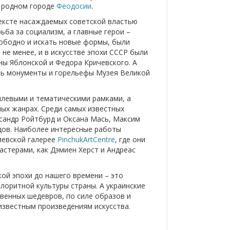
 родном городе
Феодосии
.
тексте насаждаемых советской властью
ьба за социализм, а главные герои –
вободно и искать новые формы, были
не менее, и в искусстве эпохи СССР были
ны Яблонской и Федора Кричевского. А
ть монументы и горельефы Музея Великой
илевыми и тематическими рамками, а
ых жанрах. Среди самых известных
ксандр Ройтбурд и Оксана Мась, Максим
дов. Наиболее интересные работы
иевской галерее
PinchukArtCentre
, где они
стерами, как Дэмиен Херст и Андреас
кой эпохи до нашего времени – это
лоритной культуры страны. А украинские
венных шедевров, по силе образов и
известным произведениям искусства.