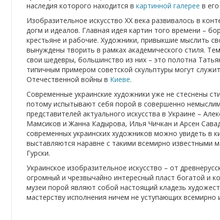
наследия которого находится в
картинной галерее
в его
Изобразительное искусство ХХ века развивалось в кон
догм и идеалов. Главная идея картин того времени – бор
крестьяне и рабочие. Художники, привыкшие мыслить с
вынуждены творить в рамках академического стиля. Тем 
свои шедевры, большинство из них – это полотна Татья
типичным примером советской скульптуры могут служи
Отечественной войны в
Киеве
.
Современные украинские художники уже не стеснены ст
потому испытывают себя порой в совершенно немыслим
представителей актуального искусства в Украине – Але
Мамсиков и Жанна Кадырова, Илья Чичкан и Арсен Сава
современных украинских художников можно увидеть в к
выставляются наравне с такими всемирно известными ма
Гурски.
Украинское изобразительное искусство – от древнерусс
огромный и чрезвычайно интересный пласт богатой и ко
музеи порой являют собой настоящий кладезь художест
мастерству исполнения ничем не уступающих всемирно 