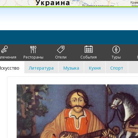
влечения
Рестораны
Отели
События
Туры
скусство
Литература
Музыка
Кухня
Спорт