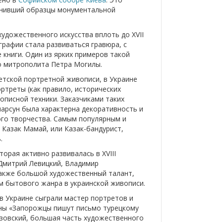
ранивший образцы монументальной
удожественного искусства вплоть до XVII
рафии стала развиваться гравюра, с
книги. Один из ярких примеров такой
го митрополита Петра Могилы.
етской портретной живописи, в Украине
ртреты (как правило, исторических
описной техники. Заказчиками таких
парсун была характерна декоративность и
ого творчества. Самым популярным и
Казак Мамай, или Казак-бандурист,
.
орая активно развивалась в XVIII
 Дмитрий Левицкий, Владимир
также большой художественный талант,
 бытового жанра в украинской живописи.
в Украине сыграли мастер портретов и
ины «Запорожцы пишут письмо турецкому
азовский, большая часть художественного