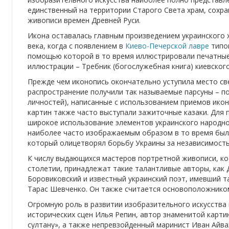
единственный на территории Старого Света храм, сох
живописи времен Древней Руси.
Икона оставалась главным произведением украинского х
века, когда с появлением в
Киево-Печерской лавре
типог
помощью которой в то время иллюстрировали печатные 
иллюстрации – Требник (богослужебная книга) киевско
Прежде чем иконопись окончательно уступила место св
распространение получили так называемые парсуны – по
личностей), написанные с использованием приемов икон
картин также часто выступали зажиточные казаки. Для 
широкое использование элементов украинского народн
наиболее часто изображаемым образом в то время был 
который олицетворял борьбу Украины за независимость
К числу выдающихся мастеров портретной живописи, кот
столетии, принадлежат такие талантливые авторы, как
Боровиковский и известный украинский поэт, имевший 
Тарас Шевченко. Он также считается основоположником
Огромную роль в развитии изобразительного искусства 
исторических сцен Илья Репин, автор знаменитой карт
султану», а также непревзойденный маринист Иван Айв