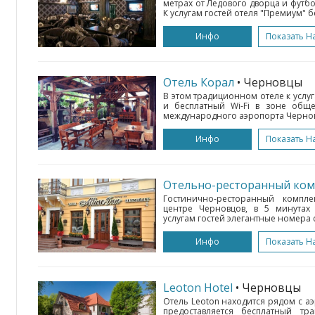
метрах от Ледового дворца и футб
К услугам гостей отеля "Премиум" бе
Инфо
Показать Н
Отель Корал
• Черновцы
В этом традиционном отеле к услуг
и бесплатный Wi-Fi в зоне обще
международного аэропорта Черновц
Инфо
Показать Н
Отельно-ресторанный комп
Гостинично-ресторанный компле
центре Черновцов, в 5 минутах
услугам гостей элегантные номера с
Инфо
Показать Н
Leoton Hotel
• Черновцы
Отель Leoton находится рядом с а
предоставляется бесплатный тр