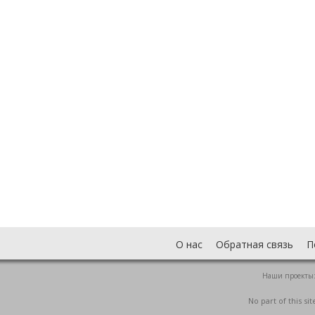
О нас
Обратная связь
П
Наши проекты
No part of this s