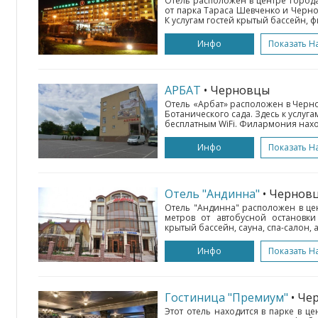
Отель расположен в центре город
от парка Тараса Шевченко и Черно
К услугам гостей крытый бассейн, ф
Инфо
Показать Н
АРБАТ
• Черновцы
Отель «Арбат» расположен в Черно
Ботанического сада. Здесь к услуга
бесплатным WiFi. Филармония находи
Инфо
Показать Н
Отель "Андинна"
• Чернов
Отель "Андинна" расположен в це
метров от автобусной остановки 
крытый бассейн, сауна, спа-салон, а
Инфо
Показать Н
Гостиница "Премиум"
• Че
Этот отель находится в парке в ц