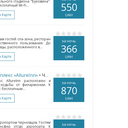
ольного стадиона "Буковина".
550
сплатный Wi-Fi...
а Карте
UAH
ам гостей спа-зона, ресторан
за ночь
ственного пользования. До
366
ы, расположенного в...
а Карте
UAH
лекс «AllureInn»
• Черновцы
кс AllureInn расположен в
за ночь
 ходьбы от филармонии. К
870
 бесплатным...
а Карте
UAH
эропортом Черновцов. Гостям
за ночь
ансфер от/до аэропорта. К