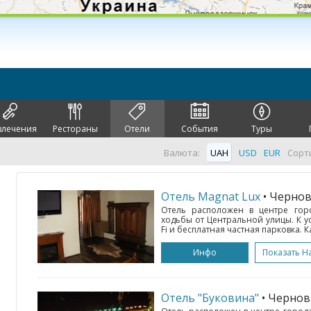
влечения
Рестораны
Отели
События
Туры
Валюта:
UAH
USD
EUR
Сорт
Отель Magnat Lux
• Черно
Отель расположен в центре гор
ходьбы от Центральной улицы. К у
Fi и бесплатная частная парковка. К
Инфо
Показать Н
Отель "Буковина"
• Черно