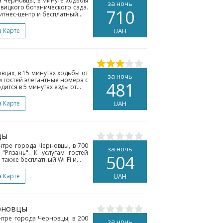
а Черновцы, в минуте ходьбы
за ночь
вицкого ботанического сада.
710
итнес-центр и бесплатный...
а Карте
UAH
вцах, в 15 минутах ходьбы от
за ночь
м гостей элегантные номера с
481
тся в 5 минутах езды от...
а Карте
UAH
цы
нтре города Черновцы, в 700
за ночь
"Рязань". К услугам гостей
504
 также бесплатный Wi-Fi и...
а Карте
UAH
рновцы
ентре города Черновцы, в 200
за ночь