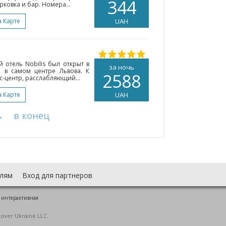
344
рковка и бар. Номера...
а Карте
UAH
 отель Nobilis был открыт в
за ночь
я в самом центре Львова. К
2588
с-центр, расслабляющий...
а Карте
UAH
→
в конец
лям
Вход для партнеров
 интерактивная
cover Ukraine LLC.