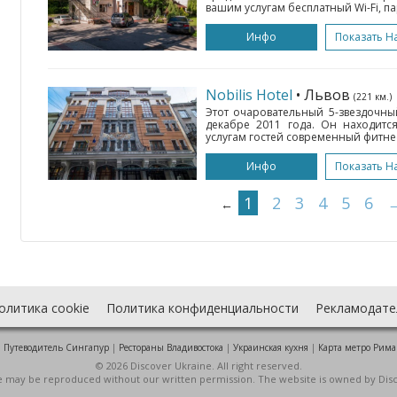
вашим услугам бесплатный Wi-Fi, па
Инфо
Показать Н
Nobilis Hotel
• Львов
(221 км.)
Этот очаровательный 5-звездочный
декабре 2011 года. Он находитс
услугам гостей современный фитне
Инфо
Показать Н
1
2
3
4
5
6
←
олитика cookie
Политика конфиденциальности
Рекламодате
:
Путеводитель Сингапур
|
Рестораны Владивостока
|
Украинская кухня
|
Карта метро Рима
© 2026 Discover Ukraine. All right reserved.
ite may be reproduced without our written permission. The website is owned by Dis