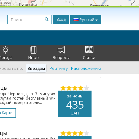
Вход
Русский
Погода
Инфо
Вопросы
Статьи
ировать по:
Звездам
Рейтингу
Расположению
вцы
ода Черновцы, в 3 минутах
за ночь
слугам гостей бесплатный Wi-
435
аждый номер в отеле...
а Карте
UAH
вцы