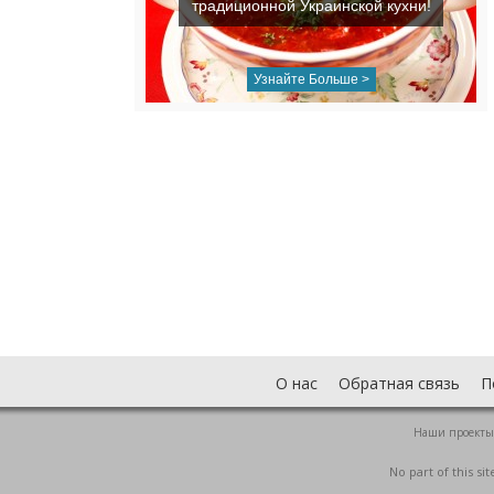
традиционной Украинской кухни!
Узнайте Больше >
О нас
Обратная связь
П
Наши проекты
No part of this s