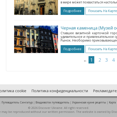
в мире может похвастаться настоль
Подробнее
Показать На Карте
Черная каменица (Музей 
Ставшее визитной карточкой гор
удивительное и привлекательное с
Рынок. Необоримо приковывающее в
Подробнее
Показать На Карте
1
2
3
4
←
олитика cookie
Политика конфиденциальности
Рекламодате
:
Путеводитель Сингапур
|
Владивосток путеводитель
|
Украинская кухня рецепты
|
Карта
© 2026 Discover Ukraine. All right reserved.
ite may be reproduced without our written permission. The website is owned by Dis