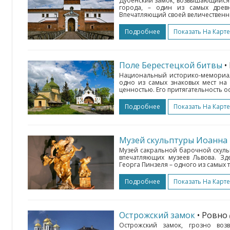
Дубенский замок, возвышающийся н
города, – один из самых древ
Впечатляющий своей величественно
Подробнее
Показать На Карте
Поле Берестецкой битвы
•
Национальный историко-мемориал
одно из самых знаковых мест на
ценностью. Его притягательность о
Подробнее
Показать На Карте
Музей скульптуры Иоанна 
Музей сакральной барочной скуль
впечатляющих музеев Львова. Зд
Георга Пинзеля – одного из самых т
Подробнее
Показать На Карте
Острожский замок
• Ровно
Острожский замок, грозно во