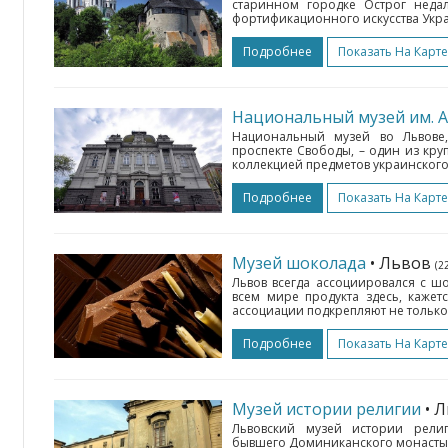
старинном городке Острог недал
фортификационного искусства Укра
Подробнее
Показать На Карте
Национальный музей им. 
Национальный музей во Львове
проспекте Свободы, – один из кр
коллекцией предметов украинского 
Подробнее
Показать На Карте
Музей шоколада
• Львов
(2
Львов всегда ассоциировался с 
всем мире продукта здесь, кажетс
ассоциации подкрепляют не только
Подробнее
Показать На Карте
Музей истории религии
• 
Львовский музей истории рели
бывшего Доминиканского монастыр