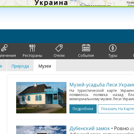
влечения
Рестораны
Отели
События
Туры
я
Природа
Музеи
Музей-усадьба Леси Украи
На туристической карте Украи
появилось полвека назад бла
мемориальному музею Леси Украинк
Подробнее
Показать На Карте
Дубенский замок
• Ровно
(2