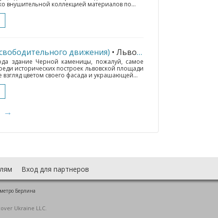
ко внушительной коллекцией материалов по...
освободительного движения)
• Львов
(221 км.)
ода здание Черной каменицы, пожалуй, самое
реди исторических построек львовской площади
згляд цветом своего фасада и украшающей...
→
лям
Вход для партнеров
 метро Берлина
cover Ukraine LLC.