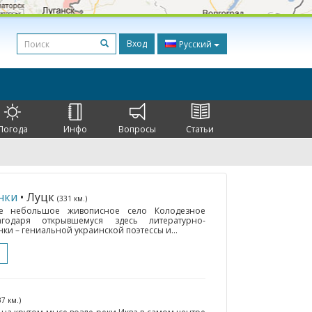
Вход
Русский
Погода
Инфо
Вопросы
Статьи
нки
• Луцк
(331 км.)
не небольшое живописное село Колодезное
годаря открывшемуся здесь литературно-
и – гениальной украинской поэтессы и...
37 км.)