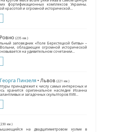
а крутом мысе возле реки Иква в самом центре
них фортификационных комплексов Украины.
й красотой и огромной исторической...
 Ровно
(235 км.)
ьный заповедник «Поле Берестецкой битвы» –
 Волыни, обладающее огромной исторической
сновывается на удивительном сочетании...
Георга Пинзеля
• Львов
(221 км.)
птуры принадлежит к числу самых интересных и
есь хранится оригинальное наследие Иоанна
алантливых и загадочных скульпторов XVIII...
(230 км.)
звышающийся на двадцатиметровом холме в