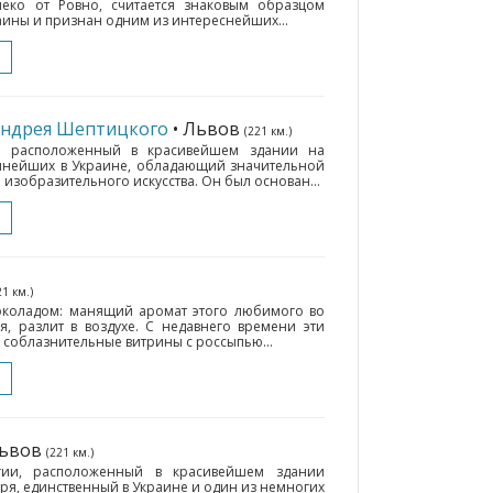
еко от Ровно, считается знаковым образцом
ины и признан одним из интереснейших...
Андрея Шептицкого
• Львов
(221 км.)
, расположенный в красивейшем здании на
упнейших в Украине, обладающий значительной
изобразительного искусства. Он был основан...
21 км.)
шоколадом: манящий аромат этого любимого во
я, разлит в воздухе. С недавнего времени эти
 соблазнительные витрины с россыпью...
Львов
(221 км.)
гии, расположенный в красивейшем здании
я, единственный в Украине и один из немногих