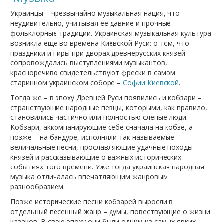
Украинцы – чрезвычайно музыкальная нация, что
неудивительно, учитывая ее давние и прочные
фольклорные традиции. Украинская музыкальная культура
возникла еще во времена Киевской Руси: о том, что
праздники и пиры при дворах древнерусских князей
сопровождались выступлениями музыкантов,
красноречиво свидетельствуют фрески в самом
старинном украинском соборе –
Софии Киевской
.
Тогда же – в эпоху Древней Руси появились и кобзари –
странствующие народные певцы, которыми, как правило,
становились частично или полностью слепые люди.
Кобзари, аккомпанирующие себе сначала на кобзе, а
позже – на бандуре, исполняли так называемые
величальные песни, прославляющие удачные походы
князей и рассказывающие о важных исторических
событиях того времени. Уже тогда украинская народная
музыка отличалась впечатляющим жанровым
разнообразием.
Позже исторические песни кобзарей выросли в
отдельный песенный жанр – думы, повествующие о жизни
казаков. В свою эпоху они были одним из самых ярких