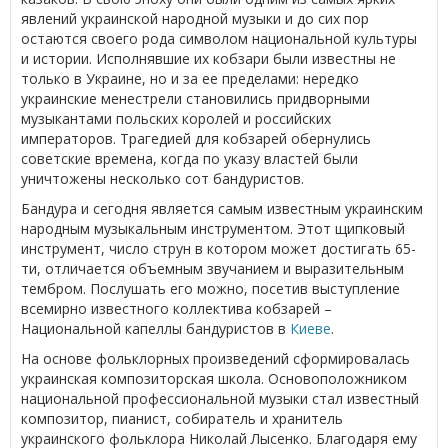
явлений украинской народной музыки и до сих пор
остаются своего рода символом национальной культуры
и истории. Исполнявшие их кобзари были известны не
только в Украине, но и за ее пределами: нередко
украинские менестрели становились придворными
музыкантами польских королей и российских
императоров. Трагедией для кобзарей обернулись
советские времена, когда по указу властей были
уничтожены несколько сот бандуристов.
Бандура и сегодня является самым известным украинским
народным музыкальным инструментом. Этот щипковый
инструмент, число струн в котором может достигать 65-
ти, отличается объемным звучанием и выразительным
тембром. Послушать его можно, посетив выступление
всемирно известного коллектива кобзарей –
Национальной капеллы бандуристов в
Киеве
.
На основе фольклорных произведений сформировалась
украинская композиторская школа. Основоположником
национальной профессиональной музыки стал известный
композитор, пианист, собиратель и хранитель
украинского фольклора Николай Лысенко. Благодаря ему