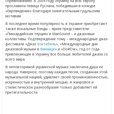
соревнованиях. В 2004 году Украину на всю Европу
прославила певица Руслана, победившая в конкуре
«Евровидение» благодаря зажигательным гуцульским
мотивам.
В последнее время популярность в Украине приобретают
также вокальные бэнды – яркие представители:
«Пиккардийская терция» и ManSound – и джазовые
коллективы. Подтверждение тому – международные джаз-
фестивали «Джаз
Коктебель
», «Международные дни
джазовой музыки в
Виннице
» и «Do#Dж», год от года
привлекающие в Украину все больше любителей джаза со
всего мира.
В неповторимой украинской музыке заключена душа ее
народа. Наверное, поэтому каждая песня, созданная этой
музыкальной нацией, удивляет своей проникновенностью,
искренностью и внутренней мощью. А жанровое и
стилистическое разнообразие только добавляет ей
притягательности.