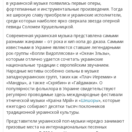
в украинской музыке появились первые оперы,
фортепианные и инструментальные произведения. Тогда
же широкую славу приобрели и украинские исполнители,
среди которых наиболее ярко сверкала звезда оперной
певицы Соломеи Крушельницкой.
Современная украинская музыка представлена самыми
разными жанрами – от рока и хип-хопа до джаза. Самыми
известными в Украине являются ставшие легендарными
рок-группы «Вопли Видоплясова» и «Океан Эльзы»,
которым отлично удается сочетать украинские
национальные традиции с европейским звучанием.
Народные мотивы особенно сильны в музыке
западноукраинских групп, таких как «Плач Иеремии» и
«Мандры», а также «Скрябин» и «Гайдамаки». О
популярности фольклора в Украине свидетельствуют
регулярно проводимые здесь международные фестивали
этнической музыки «Країна Мрій» и «
Шешоры
», которые
ежегодно собирают десятки тысяч поклонников
традиционной украинской культуры.
Представители украинской поп-музыки нередко занимают
призовые места на интернациональных песенных