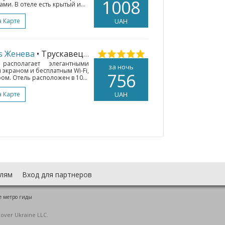
1008
и. В отеле есть крытый и...
а Карте
UAH
ts Женева
• Трускавец
(210 км.)
располагает элегантными
за ночь
 экраном и бесплатным Wi-Fi,
756
м. Отель расположен в 10...
а Карте
UAH
лям
Вход для партнеров
е метро гиды
cover Ukraine LLC.