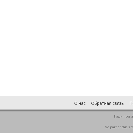
О нас
Обратная связь
П
Наши проек
No part of this s