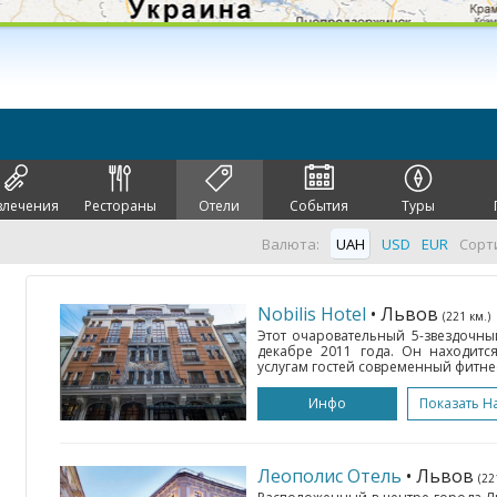
влечения
Рестораны
Отели
События
Туры
Валюта:
UAH
USD
EUR
Сорт
Nobilis Hotel
• Львов
(221 км.)
Этот очаровательный 5-звездочный
декабре 2011 года. Он находитс
услугам гостей современный фитне
Инфо
Показать Н
Леополис Отель
• Львов
(22