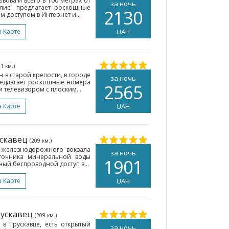
вова и всего в 100 метрах от
за ночь
лис" предлагает роскошные
2130
 доступом в Интернет и...
а Карте
UAH
21 км.)
н в старой крепости, в городе
за ночь
 предлагает роскошные номера
2565
и телевизором с плоским...
а Карте
UAH
ускавец
(209 км.)
т железнодорожного вокзала
за ночь
сточника минеральной воды
1901
тный беспроводной доступ в...
а Карте
UAH
рускавец
(209 км.)
 в Трускавце, есть открытый
за ночь