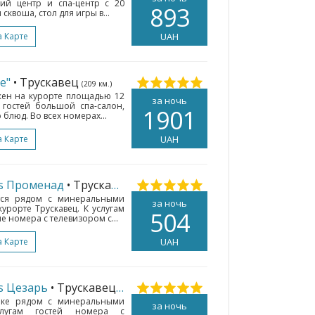
кий центр и спа-центр с 20
893
сквоша, стол для игры в...
а Карте
UAH
е"
• Трускавец
(209 км.)
жен на курорте площадью 12
за ночь
м гостей большой спа-салон,
1901
блюд. Во всех номерах...
а Карте
UAH
ts Променад
• Трускавец
(210 км.)
ится рядом с минеральными
за ночь
урорте Трускавец. К услугам
504
 номера с телевизором с...
а Карте
UAH
ts Цезарь
• Трускавец
(209 км.)
арке рядом с минеральными
за ночь
слугам гостей номера с