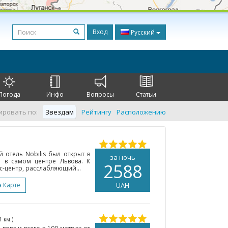
Вход
Русский
Погода
Инфо
Вопросы
Статьи
ировать по:
Звездам
Рейтингу
Расположению
 отель Nobilis был открыт в
за ночь
я в самом центре Львова. К
2588
с-центр, расслабляющий...
а Карте
UAH
1 км.)