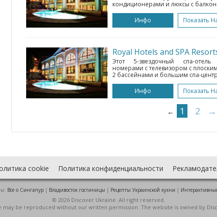
кондиционерами и люксы с балконам
Инфо
Показать Н
Royal Hotels and SPA Resor
Этот 5-звездочный спа-отель 
номерами с телевизором с плоским
2 бассейнами и большим спа-центро
Инфо
Показать Н
1
2
→
←
олитика cookie
Политика конфиденциальности
Рекламодате
ты:
Все о Cингапур
|
Владивосток гостиницы
|
Рецепты Украинской кухни
|
Интерактивны
© 2026 Discover Ukraine. All right reserved.
ite may be reproduced without our written permission. The website is owned by Dis