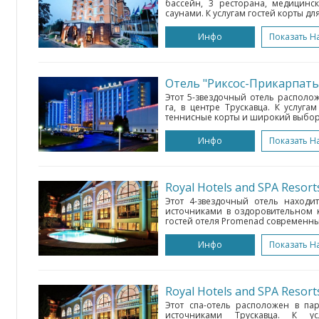
бассейн, 3 ресторана, медицинс
саунами. К услугам гостей корты для 
Инфо
Показать Н
Отель "Риксос-Прикарпать
Этот 5-звездочный отель располо
га, в центре Трускавца. К услуга
теннисные корты и широкий выбор 
Инфо
Показать Н
Royal Hotels and SPA Resor
Этот 4-звездочный отель наход
источниками в оздоровительном к
гостей отеля Promenad современные
Инфо
Показать Н
Royal Hotels and SPA Resor
Этот спа-отель расположен в п
источниками Трускавца. К у