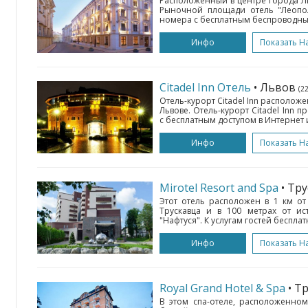
Расположенный в центре города Ль
Рыночной площади отель "Леопо
номера с бесплатным беспроводным
Инфо
Показать Н
Citadel Inn Отель
• Львов
(2
Отель-курорт Citadel Inn расположе
Львове. Отель-курорт Citadel Inn
с бесплатным доступом в Интернет 
Инфо
Показать Н
Mirotel Resort and Spa
• Тр
Этот отель расположен в 1 км о
Трускавца и в 100 метрах от и
"Нафтуся". К услугам гостей беспла
Инфо
Показать Н
Royal Grand Hotel & Spa
• Т
В этом спа-отеле, расположенном