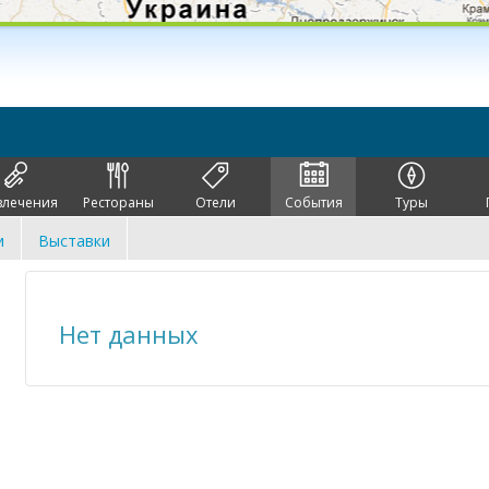
влечения
Рестораны
Отели
События
Туры
и
Выставки
Нет данных