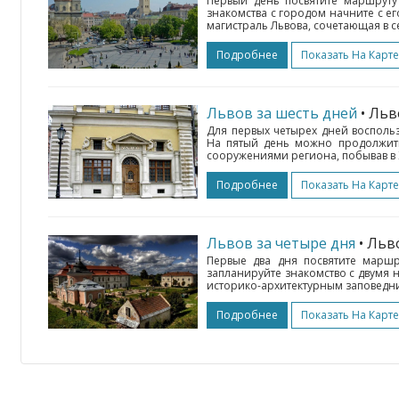
Первый день посвятите маршруту
знакомства с городом начните с е
магистраль Львова, сочетающая в с
Подробнее
Показать На Карте
Львов за шесть дней
• Ль
Для первых четырех дней воспольз
На пятый день можно продолжит
сооружениями региона, побывав в 
Подробнее
Показать На Карте
Львов за четыре дня
• Ль
Первые два дня посвятите маршр
запланируйте знакомство с двумя
историко-архитектурным заповедни
Подробнее
Показать На Карте