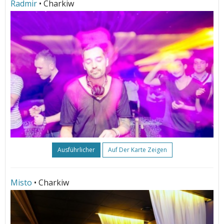
Radmir
• Charkiw
Ausführlicher
Auf Der Karte Zeigen
Misto
• Charkiw