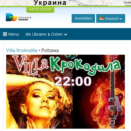
KARTE ZEIGEN
Anmelden
Deutsch
Menu
die Ukraine
Osten
Villa Krokodila
• Poltawa