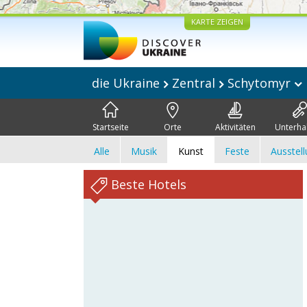
KARTE ZEIGEN
die Ukraine
Zentral
Schytomyr
Startseite
Orte
Aktivitäten
Unterha
Alle
Musik
Kunst
Feste
Ausstel
Beste Hotels