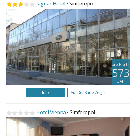
Jaguar Hotel
• Simferopol
pro Nacht
573
UAH
Info
Auf Der Karte Zeigen
Hotel Vienna
• Simferopol