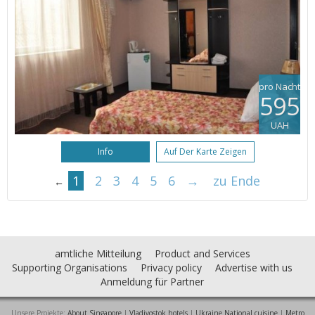
pro Nacht
595
UAH
Info
Auf Der Karte Zeigen
1
2
3
4
5
6
→
zu Ende
←
amtliche Mitteilung
Product and Services
Supporting Organisations
Privacy policy
Advertise with us
Anmeldung für Partner
Unsere Projekte:
About Singapore
|
Vladivostok hotels
|
Ukraine National cuisine
|
Metro