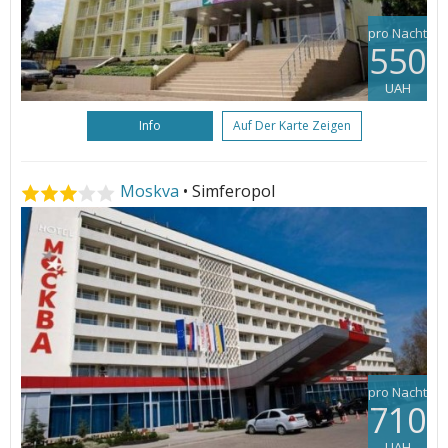
pro Nacht
550
UAH
Info
Auf Der Karte Zeigen
Moskva
• Simferopol
pro Nacht
710
UAH