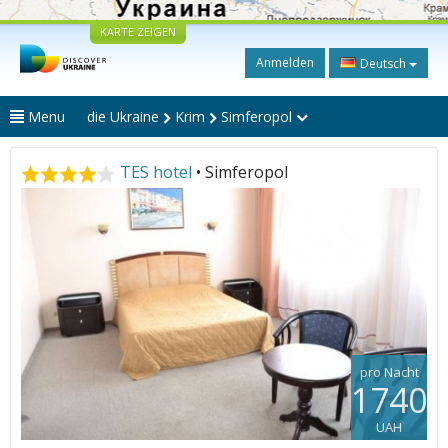
KARTE ZEIGEN
Anmelden
Deutsch
Menu
die Ukraine
Krim
Simferopol
TES hotel
• Simferopol
pro Nacht
1740
UAH