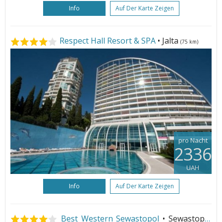
Info
Auf Der Karte Zeigen
Respect Hall Resort & SPA
• Jalta
(75 km)
pro Nacht
2336
UAH
Info
Auf Der Karte Zeigen
Best Western Sewastopol
• Sewastopol