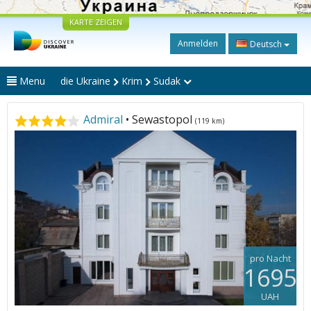
KARTE ZEIGEN
Anmelden
Deutsch
Menu
die Ukraine
Krim
Sudak
Admiral
• Sewastopol
(119 km)
pro Nacht
1695
UAH