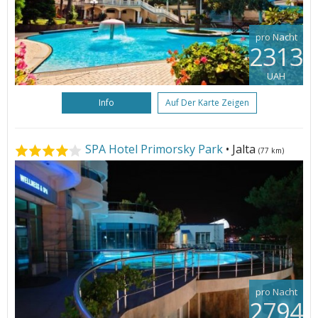
pro Nacht
2313
UAH
Info
Auf Der Karte Zeigen
SPA Hotel Primorsky Park
• Jalta
(77 km)
pro Nacht
2794