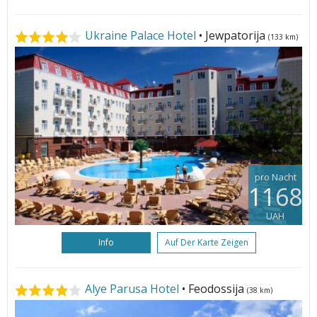
Ukraine Palace Hotel
• Jewpatorija
(133 km)
pro Nacht
1168
UAH
Info
Auf Der Karte Zeigen
Alye Parusa Hotel
• Feodossija
(38 km)