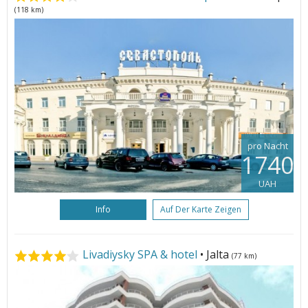
(118 km)
pro Nacht
1740
UAH
Info
Auf Der Karte Zeigen
Livadiysky SPA & hotel
• Jalta
(77 km)