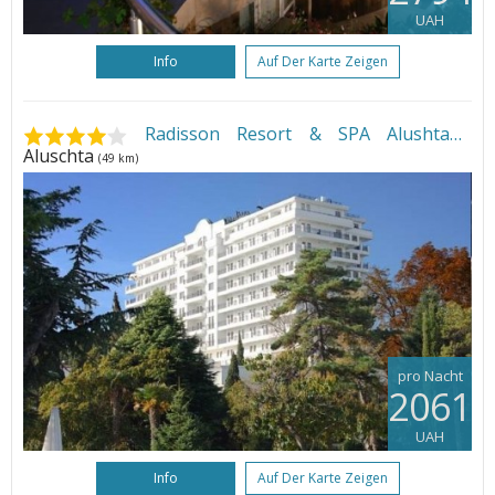
UAH
Info
Auf Der Karte Zeigen
Radisson Resort & SPA Alushta
•
Aluschta
(49 km)
pro Nacht
2061
UAH
Info
Auf Der Karte Zeigen