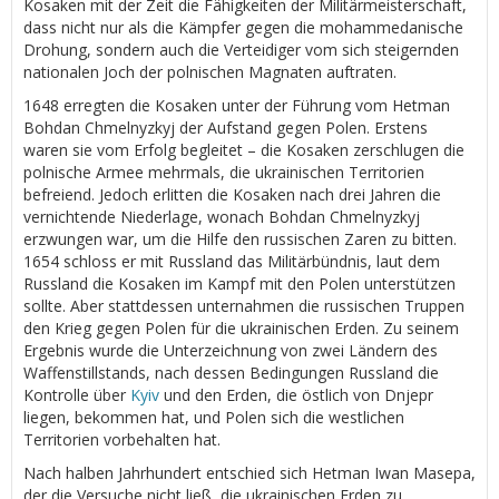
Kosaken mit der Zeit die Fähigkeiten der Militärmeisterschaft,
dass nicht nur als die Kämpfer gegen die mohammedanische
Drohung, sondern auch die Verteidiger vom sich steigernden
nationalen Joch der polnischen Magnaten auftraten.
1648 erregten die Kosaken unter der Führung vom Hetman
Bohdan Chmelnyzkyj der Aufstand gegen Polen. Erstens
waren sie vom Erfolg begleitet – die Kosaken zerschlugen die
polnische Armee mehrmals, die ukrainischen Territorien
befreiend. Jedoch erlitten die Kosaken nach drei Jahren die
vernichtende Niederlage, wonach Bohdan Chmelnyzkyj
erzwungen war, um die Hilfe den russischen Zaren zu bitten.
1654 schloss er mit Russland das Militärbündnis, laut dem
Russland die Kosaken im Kampf mit den Polen unterstützen
sollte. Aber stattdessen unternahmen die russischen Truppen
den Krieg gegen Polen für die ukrainischen Erden. Zu seinem
Ergebnis wurde die Unterzeichnung von zwei Ländern des
Waffenstillstands, nach dessen Bedingungen Russland die
Kontrolle über
Kyiv
und den Erden, die östlich von Dnjepr
liegen, bekommen hat, und Polen sich die westlichen
Territorien vorbehalten hat.
Nach halben Jahrhundert entschied sich Hetman Iwan Masepa,
der die Versuche nicht ließ, die ukrainischen Erden zu