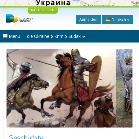
KARTE ZEIGEN
Anmelden
Deutsch
Menu
die Ukraine
Krim
Sudak
Geschichte