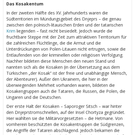
Das Kosakentum
In der zweiten Hälfte des XV. Jahrhunderts waren die
Südterritorien im Mündungsgebiet des Dnjeprs – die genau
zwischen den polnisch-litauischen Erden und der tatarischen
Krim
liegenden – fast nicht besiedelt. Jedoch wurde die
fruchtbare Steppe mit der Zeit zum attraktiven Territorium für
die zahlreichen Flüchtlinge, die die Armut und die
Unterdrückungen von Polen-Litauen nicht ertrugen, sowie die
Entlaufenden von der kriminellen oder religiösen Verfolgung.
Nachher bildeten diese Menschen den neuen Stand und
nannten sich als die Kosaken (in der Übersetzung aus dem
Türkischen „der Kosak“ ist der freie und unabhängige Mensch,
der Abenteurer). Außer den Ukrainern, die hier in der
überwiegenden Mehrheit vorhanden waren, bildeten die
Kosakengruppen auch die Tataren, die Russen, die Polen, die
Ungaren und die Deutschen.
Der erste Halt der Kosaken – Saporoger Sitsch – war hinter
den Dnjeprstromschnellen, auf der Insel Chortyza gegründet.
Hier wählten sie die Militärvorgesetzten – die Hetmane. Von
vornherein beschützten die Kosakentruppen die Südgrenzen,
die Angriffe der Tataren abschlagend. Jedoch bekamen die