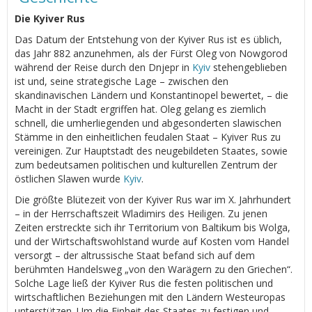
Die Kyiver Rus
Das Datum der Entstehung von der Kyiver Rus ist es üblich,
das Jahr 882 anzunehmen, als der Fürst Oleg von Nowgorod
während der Reise durch den Dnjepr in
Kyiv
stehengeblieben
ist und, seine strategische Lage – zwischen den
skandinavischen Ländern und Konstantinopel bewertet, – die
Macht in der Stadt ergriffen hat. Oleg gelang es ziemlich
schnell, die umherliegenden und abgesonderten slawischen
Stämme in den einheitlichen feudalen Staat – Kyiver Rus zu
vereinigen. Zur Hauptstadt des neugebildeten Staates, sowie
zum bedeutsamen politischen und kulturellen Zentrum der
östlichen Slawen wurde
Kyiv
.
Die größte Blütezeit von der Kyiver Rus war im Х. Jahrhundert
– in der Herrschaftszeit Wladimirs des Heiligen. Zu jenen
Zeiten erstreckte sich ihr Territorium von Baltikum bis Wolga,
und der Wirtschaftswohlstand wurde auf Kosten vom Handel
versorgt – der altrussische Staat befand sich auf dem
berühmten Handelsweg „von den Warägern zu den Griechen“.
Solche Lage ließ der Kyiver Rus die festen politischen und
wirtschaftlichen Beziehungen mit den Ländern Westeuropas
unterstützen. Um die Einheit des Staates zu festigen und