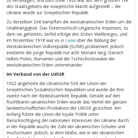
zu verteidigen, und zum Ende 1920 war auf dem größten Teil
des Staatsgebiets die sowjetische Macht aufgestellt – die
Ukraine wurde zur Sowjetischen Republik.
Zu derselben Zeit kämpften die westukrainischen Erden um die
Unabhängigkeit. Das Österreichisch-Ungarische Imperium, zu
dem sie gehörten, zerfiel infolge des Ersten Weltkrieges, und
im November 1918 war es in
Lwiw
über die Bildung der
Westukrainischen Volksrepublik (SUNR) proklamiert. Jedoch
existierte die junge Republik nur acht Monate lang. Danach
teilten Polen, Rumänien und die Tschechoslowakei die
westukrainischen Erden untereinander.
Im Verband von der UdSSR
1922 angehörte die Ukrainische SSR der Union der
Sowjetischen Sozialistischen Republiken und wurde die ihre
zweite nach der Bedeutsamkeit Republik. Gerade auf den
fruchtbaren ukrainischen Erden wurde das Viertel der ganzen
landwirtschaftlichen Produktion der UdSSR gezüchtet. Am
Anfang führte die Union die loyale Politik unter
Berücksichtigung der nationalen Interessen der Ukraine durch:
in der Republik wuchs die Zahl der ukrainischen Schulen und
Hochschulen. Jedoch, in dem Maße, wie in der ukrainischen