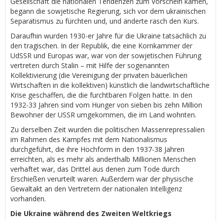
Gesellschaft die nationalen Tendenzen zum Vorschein kamen,
begann die sowjetische Regierung, sich vor dem ukrainischen
Separatismus zu fürchten und, und änderte rasch den Kurs.
Daraufhin wurden 1930-er Jahre für die Ukraine tatsächlich zu
den tragischen. In der Republik, die eine Kornkammer der
UdSSR und Europas war, war von der sowjetischen Führung
vertreten durch Stalin – mit Hilfe der sogenannten
Kollektivierung (die Vereinigung der privaten bäuerlichen
Wirtschaften in die kollektiven) künstlich die landwirtschaftliche
Krise geschaffen, die die furchtbaren Folgen hatte. In den
1932-33 Jahren sind vom Hunger von sieben bis zehn Million
Bewohner der USSR umgekommen, die im Land wohnten.
Zu derselben Zeit wurden die politischen Massenrepressalien
im Rahmen des Kampfes mit dem Nationalismus
durchgeführt, die ihre Hochform in den 1937-38 Jahren
erreichten, als es mehr als anderthalb Millionen Menschen
verhaftet war, das Drittel aus denen zum Tode durch
Erschießen verurteilt waren. Außerdem war der physische
Gewaltakt an den Vertretern der nationalen Intelligenz
vorhanden.
Die Ukraine während des Zweiten Weltkriegs