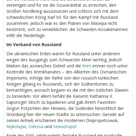
vereinigen und für sie die Souveränität zu erreichen, den
Großen Nordkrieg auszunutzen und schloss sich mit dem
schwedischen König Karl XII. für den Kampf mit Russland
zusammen. Jedoch war es den Plänen von Masepa nicht
bestimmt, sich zu verwirklichen: die Schweden-Kosakenarmee
erlitt die Niederlage.
Im Verband von Russland
Die ukrainischen Erden waren für Russland unter anderem
wegen des Ausgangs zum Schwarzen Meer wichtig. Jedoch
blieben das asowsches Gebiet und die
Krim
immer noch unter
Kontrolle des Krimkhanates – des Alliierten des Osmanischen
Imperiums. Infolge der Reihe von den russisch-türkischen
Kriegen gelang es Russlands, sich der Südterritorien zu
bemächtigen, wonach begann es die mit den östlichen Slawen
zu besiedeln. Vor allem befahl die Kaiserin Katharina II.
Saporoger Sitsch zu liquidieren und gab ihrem Favoriten
Grigori Potjomkin den Hinweis, die Süderden hinsichtlich der
Gründung hier der neuen Städte zu untersuchen. Gerade auf
seinen Anhieb erschienen die modernen Dnipropetrowsk,
Mykolajiw
,
Odessa
und
Sewastopol
.
Ende des XVIII. Jahrhunderts festigte Russland die Kontrolle