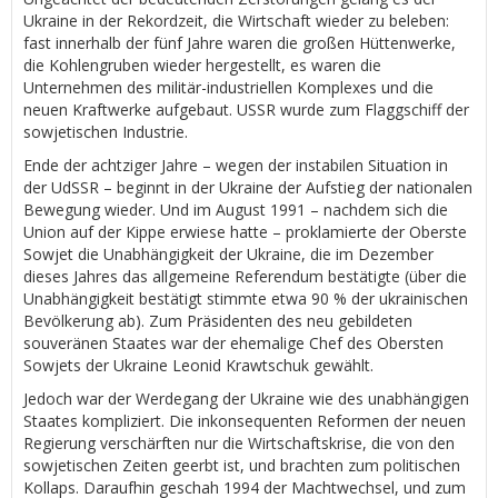
Ukraine in der Rekordzeit, die Wirtschaft wieder zu beleben:
fast innerhalb der fünf Jahre waren die großen Hüttenwerke,
die Kohlengruben wieder hergestellt, es waren die
Unternehmen des militär-industriellen Komplexes und die
neuen Kraftwerke aufgebaut. USSR wurde zum Flaggschiff der
sowjetischen Industrie.
Ende der achtziger Jahre – wegen der instabilen Situation in
der UdSSR – beginnt in der Ukraine der Aufstieg der nationalen
Bewegung wieder. Und im August 1991 – nachdem sich die
Union auf der Kippe erwiese hatte – proklamierte der Oberste
Sowjet die Unabhängigkeit der Ukraine, die im Dezember
dieses Jahres das allgemeine Referendum bestätigte (über die
Unabhängigkeit bestätigt stimmte etwa 90 % der ukrainischen
Bevölkerung ab). Zum Präsidenten des neu gebildeten
souveränen Staates war der ehemalige Chef des Obersten
Sowjets der Ukraine Leonid Krawtschuk gewählt.
Jedoch war der Werdegang der Ukraine wie des unabhängigen
Staates kompliziert. Die inkonsequenten Reformen der neuen
Regierung verschärften nur die Wirtschaftskrise, die von den
sowjetischen Zeiten geerbt ist, und brachten zum politischen
Kollaps. Daraufhin geschah 1994 der Machtwechsel, und zum