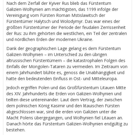
Nach dem Zerfall der Kyiver Rus blieb das Fürstentum
Galizien-Wolhynien am mächtigsten, das 1199 infolge der
Vereinigung vom Fürsten Roman Mstislawitsch der
Fürstentümer Halytsch und Wolodymyr. Das war eines der
größten Fürstentümer der Periode der feudalen Zerrissenheit
der Rus: zu ihm gehörten die westlichen, ein Teil der zentralen
und nördlichen Erden der modernen Ukraine.
Dank der geographischen Lage gelang es dem Fürstentum
Galizien-Wolhynien – im Unterschied zu den übrigen
altrussischen Fürstentümern – die katastrophalen Folgen des
Einfalls der Mongolen-Tataren zu vermeiden. Im Zeitraum von
einem Jahrhundert blühte es, genoss die Unabhängigkeit und
hatte den bedeutenden Einfluss in Ost- und Mitteleuropa.
Jedoch ergriffen Polen und das Großfürstentum Litauen Mitte
des XIV. Jahrhunderts die Erden von Galizien-Wolhynien und
teilten diese untereinander. Laut dem Vertrag, der zwischen
dem polnischen König Kasimir und den litauischen Fürsten
abgeschlossen war, sind die erden von Galizien unter die
Macht Polens übergegangen, und Wolhynien fiel Litauen an.
Danach hörte das Fürstentum Galizien-Wolhynien endgültig zu
bestehen.