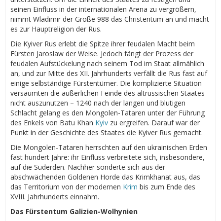
seinen Einfluss in der internationalen Arena zu vergrößern,
nimmt Wladimir der Große 988 das Christentum an und macht
es zur Hauptreligion der Rus.
Die Kyiver Rus erlebt die Spitze ihrer feudalen Macht beim
Fürsten Jaroslaw der Weise. Jedoch fängt der Prozess der
feudalen Aufstückelung nach seinem Tod im Staat allmählich
an, und zur Mitte des XII. Jahrhunderts verfällt die Rus fast auf
einige selbständige Fürstentümer. Die komplizierte Situation
versäumten die äußerlichen Feinde des altrussischen Staates
nicht auszunutzen – 1240 nach der langen und blutigen
Schlacht gelang es den Mongolen-Tataren unter der Führung
des Enkels von Batu Khan
Kyiv
zu ergreifen. Darauf war der
Punkt in der Geschichte des Staates die Kyiver Rus gemacht.
Die Mongolen-Tataren herrschten auf den ukrainischen Erden
fast hundert Jahre: ihr Einfluss verbreitete sich, insbesondere,
auf die Süderden. Nachher sonderte sich aus der
abschwächenden Goldenen Horde das Krimkhanat aus, das
das Territorium von der modernen
Krim
bis zum Ende des
XVIII. Jahrhunderts einnahm.
Das Fürstentum Galizien-Wolhynien