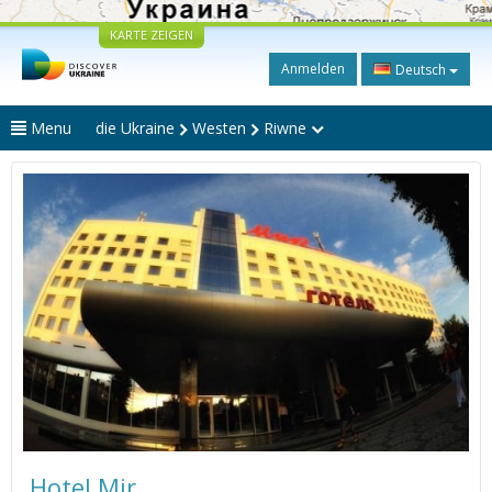
KARTE ZEIGEN
Anmelden
Deutsch
Menu
die Ukraine
Westen
Riwne
Hotel Mir