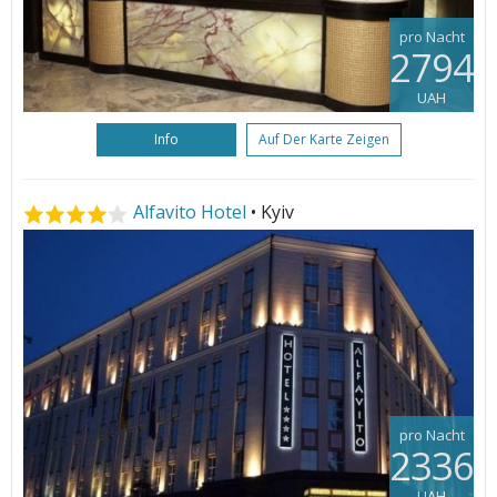
pro Nacht
2794
UAH
Info
Auf Der Karte Zeigen
Alfavito Hotel
• Kyiv
pro Nacht
2336
UAH