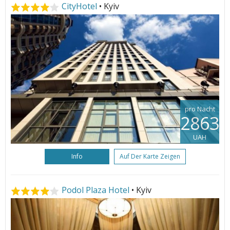
CityHotel
• Kyiv
pro Nacht
2863
UAH
Info
Auf Der Karte Zeigen
Podol Plaza Hotel
• Kyiv