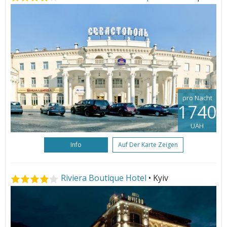
pro Nacht
1740
UAH
Info
Auf Der Karte Zeigen
Riviera Boutique Hotel
• Kyiv