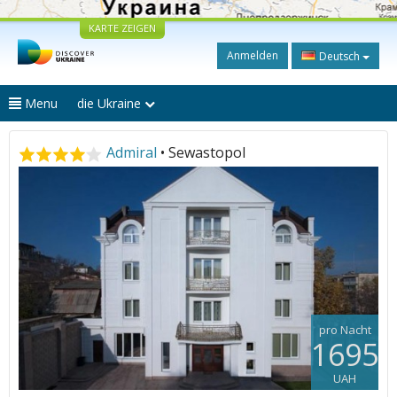
KARTE ZEIGEN
Anmelden
Deutsch
Menu
die Ukraine
Admiral
• Sewastopol
pro Nacht
1695
UAH