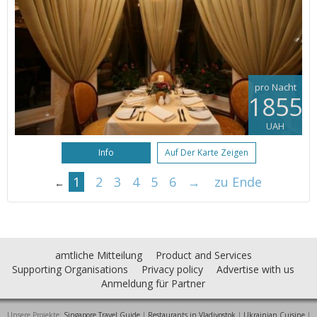
pro Nacht
1855
UAH
Info
Auf Der Karte Zeigen
1
2
3
4
5
6
→
zu Ende
←
amtliche Mitteilung
Product and Services
Supporting Organisations
Privacy policy
Advertise with us
Anmeldung für Partner
Unsere Projekte:
Singapore Travel Guide
|
Restaurants in Vladivostok
|
Ukrainian Cuisine
|