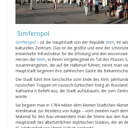
Simferopol
Simferopol
– ist die Hauptstadt von der Republik
Krim
, ihr w
kulturelles Zentrum. Das ist die größte und eine der schönste
entwickelte Infrastruktur für die Erholung und den wissenswe
Herzen der
Krim
, in ihrem Vorgebirgsteil im Tal des Flusses S
zusammengehen, die auf die Halbinsel führen, nennt man sie
Hauptstadt beginnen ihre zahlreichen Gäste die Bekanntschaft
Die Stadt führt ihre Geschichte vom Ende des XVIII. Jahrhund
russischen Truppen im russisch-türkischen Krieg an Russlan
Katharina II Befehl aus, die Stadt aufzubauen, die zum Ze
würde.
Sie begann man in 1784 neben dem kleinen Städtchen Akmets
Krimkhanat zur Residenz von Kalga – vom zweiten nach dem 
Material für den Bau verwendete man die Steine aus den Rui
Hauptstadt des altertümlichen skythischen Staates, der an 
III. Jahrhundert vor Christi Geburt existierte.