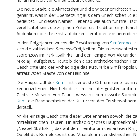
Die neue Stadt, die Akmetschyt und die wieder errichteten Qu
genannt, was in der Übersetzung aus dem Griechischen „die 
bedeutet. Für diesen Namen – ebenso wie auch für ihre Ersche
verpflichtet sein, die zu jenen Zeiten die Tradition eingefü
Andenken über die einst auf diesen Territorien existierenden
In den Folgejahren wuchs die Bevölkerung von
Simferopol
, 
sich die zahlreichen Sehenswürdigkeiten. Die interessantest
Woronzow im Park „Salhirka“ und der Tempel von Alexander 
Nikolaj I aufgebaut. Heute bilden diese architektonischen P
Geschichte und der Archäologie das Kulturerbe Simferopols u
attraktivsten Städte von der Halbinsel.
Die Hauptstadt der
Krim
– ist der beste Ort, um seine faszin
kennenzulernen. Hier befindet sich eines der größten und in
Zentrale Museum von Tauris, wessen eindrucksvolle Sammlun
Krim
, die Besonderheiten der Kultur von den Ortsbewohnern
darstellt.
An die einstige Geschichte dieser Orte erinnern sowohl die za
mittelalterlichen Bauten. Ein archäologisches Hauptdenkmal
„Neapel Skythskij“, das auf dem Territorium des antiken Ringw
Objekt des Komplexes ist das Mausoleum der skythischen N