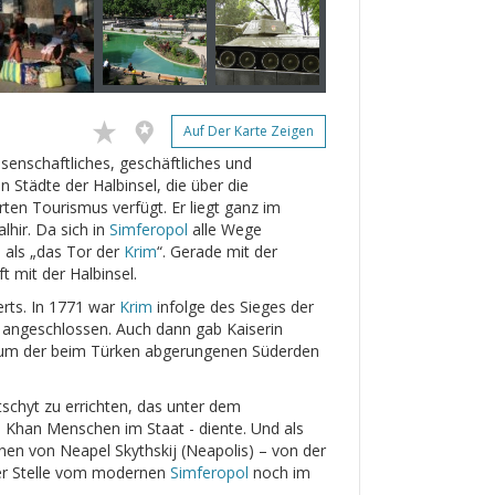
Auf Der Karte Zeigen
issenschaftliches, geschäftliches und
n Städte der Halbinsel, die über die
rten Tourismus verfügt. Er liegt ganz im
alhir. Da sich in
Simferopol
alle Wege
 als „das Tor der
Krim
“. Gerade mit der
 mit der Halbinsel.
erts. In 1771 war
Krim
infolge des Sieges der
d angeschlossen. Auch dann gab Kaiserin
ntrum der beim Türken abgerungenen Süderden
chyt zu errichten, das unter dem
Khan Menschen im Staat - diente. Und als
nen von Neapel Skythskij (Neapolis) – von der
der Stelle vom modernen
Simferopol
noch im