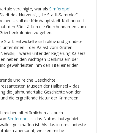
artale vereinigte, war als
Simferopol
Stadt des Nutzens“, „die Stadt-Sammler“
inen – soll die Krimhauptstadt Katharina II.
hrt hat, den Südstädten die Griechennamen zum
 Griechenkolonien zu geben.
die Stadt entwickelte sich aktiv und gründete
en unter ihnen – der Palast vom Grafen
Newskij - waren unter der Regierung Kaisers
erlen neben den wichtigen Denkmälern der
nd gewährleisten ihm den Titel einer der
ierende und reiche Geschichte
teressantesten Museen der Halbinsel – das
g die jahrhundertalte Geschichte von der
 und die ergreifende Natur der Krimerden
hlreichen altertümlichen als auch
 von
Simferopol
ist das Naturschutzgebiet
alles geschaffen ist. Als das interessanteste
otabeln anerkannt, wessen reiche