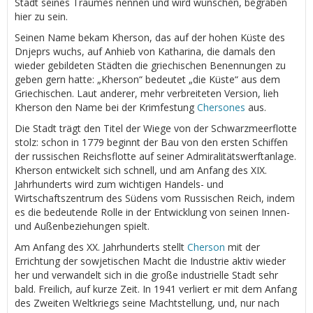
Stadt seines Traumes nennen und wird wünschen, begraben
hier zu sein.
Seinen Name bekam Kherson, das auf der hohen Küste des
Dnjeprs wuchs, auf Anhieb von Katharina, die damals den
wieder gebildeten Städten die griechischen Benennungen zu
geben gern hatte: „Kherson“ bedeutet „die Küste“ aus dem
Griechischen. Laut anderer, mehr verbreiteten Version, lieh
Kherson den Name bei der Krimfestung
Chersones
aus.
Die Stadt trägt den Titel der Wiege von der Schwarzmeerflotte
stolz: schon in 1779 beginnt der Bau von den ersten Schiffen
der russischen Reichsflotte auf seiner Admiralitätswerftanlage.
Kherson entwickelt sich schnell, und am Anfang des XIX.
Jahrhunderts wird zum wichtigen Handels- und
Wirtschaftszentrum des Südens vom Russischen Reich, indem
es die bedeutende Rolle in der Entwicklung von seinen Innen-
und Außenbeziehungen spielt.
Am Anfang des XX. Jahrhunderts stellt
Cherson
mit der
Errichtung der sowjetischen Macht die Industrie aktiv wieder
her und verwandelt sich in die große industrielle Stadt sehr
bald. Freilich, auf kurze Zeit. In 1941 verliert er mit dem Anfang
des Zweiten Weltkriegs seine Machtstellung, und, nur nach