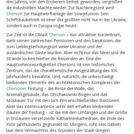
drei Jahren, von den Eroberern befreit geworden, vergrößert
die industriellen Mächte wieder. Zur Nachkriegszeit wird
Cherson
zur Hauptwerftanlage der Sowjetunion. Sein
Schiffsbaubetrieb ist einer der größten nicht nur in der Ukraine,
sondern auch in Europa sogar heute.
Zur Zeit ist die Oblast
Cherson
– das attraktive Kurzentrum,
dank seinen zahlreichen Pensionen und den Sanatorien, die
zum Lieblingserholungsort vieler Ukrainer und der
ausländischen Gäste wurden. Aber nicht nur das Meer und die
Strände locken hierher die Reisenden an. Eine der
Hauptsehenswürdigkeiten Chersons ist sein historisches
Zentrum, das die charakteristische Ausgestaltung des XIX.
Jahrhunderts bewahrte. Und, natürlich, die unbeschädigt
bleibenden Elemente des architektonischen Komplexes der
Chersoner
Festung – die Reste der Wälle, das
Arsenalsgebäude, das Otschakowski Bögen und das
Moskauer Tor mit den sich ihm anschließenden Bastionen.
Aber das interessanteste unter den erhalten bleibenden
Bauten der Festung – ist die mit den Umfängen und der Größe
in Erstaunen versetzende Katharinenkathedrale, die Ende des
XVIII. Jahrhunderts gegründet ist. Übrigens, ruht sein Gebein
laut dem Vermächtnis des Gründers der Stadt Gregori