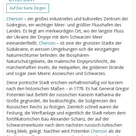
Auf Der Karte Zeigen
Cherson
– ein großes industrielles und kulturelles Zentrum der
Südregion, ein wichtiger Meer- und größter Flusshafen des
Landes. Es liegt am merkwürdigen Ort, wo der längste Fluss
der Ukraine der Dnjepr mit dem Schwarzen Meer
ineinanderfließt.
Cherson
– ist eine der grünsten Städte der
Südukraine, in wessen Umgebungen sich die einzigartigen
Naturreichtümer befinden: die Biosphären-
Naturschutzgebiete, die malerische Dnjeprsröhricht, die
märchenhaften Inseln, die Heilquellen, die goldenen Strände
und sogar zwei Meere: Asowsches und Schwarzes.
Diese pontische Stadt erschien verhältnismäßig vor kurzem
nach den historischen Maßen – in 1778. Es hat General Gregor
Potemkin laut Befehl der russischen Kaiserin Katharina die
Große gegründet, die beabsichtigte, die Südgrenzen des
Russischen Reichs zu festigen. Ziemlich schnell waren die
Festung, die Werftanlage und eigentlich die Stadt neben dem
fortifikatorischen Bau Alexander-Schanz, der auf der
Schwarzmeerküste nach dem nächsten russisch-türkischen
Krieg blieb, gelegt. Nachher wird Potemkin
Cherson
als die