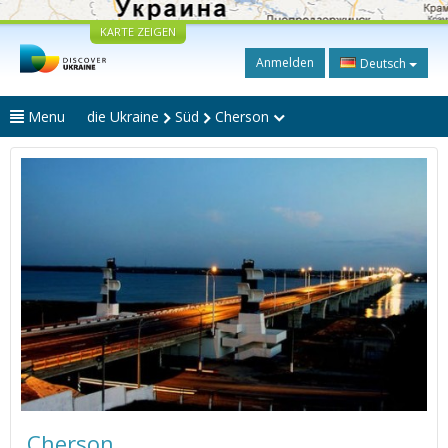
KARTE ZEIGEN
Anmelden
Deutsch
Menu
die Ukraine
Süd
Cherson
Cherson