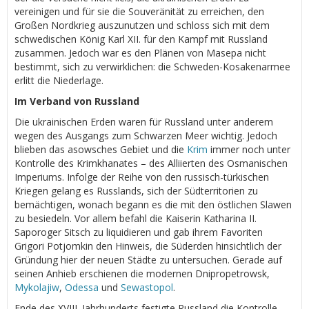
vereinigen und für sie die Souveränität zu erreichen, den
Großen Nordkrieg auszunutzen und schloss sich mit dem
schwedischen König Karl XII. für den Kampf mit Russland
zusammen. Jedoch war es den Plänen von Masepa nicht
bestimmt, sich zu verwirklichen: die Schweden-Kosakenarmee
erlitt die Niederlage.
Im Verband von Russland
Die ukrainischen Erden waren für Russland unter anderem
wegen des Ausgangs zum Schwarzen Meer wichtig. Jedoch
blieben das asowsches Gebiet und die
Krim
immer noch unter
Kontrolle des Krimkhanates – des Alliierten des Osmanischen
Imperiums. Infolge der Reihe von den russisch-türkischen
Kriegen gelang es Russlands, sich der Südterritorien zu
bemächtigen, wonach begann es die mit den östlichen Slawen
zu besiedeln. Vor allem befahl die Kaiserin Katharina II.
Saporoger Sitsch zu liquidieren und gab ihrem Favoriten
Grigori Potjomkin den Hinweis, die Süderden hinsichtlich der
Gründung hier der neuen Städte zu untersuchen. Gerade auf
seinen Anhieb erschienen die modernen Dnipropetrowsk,
Mykolajiw
,
Odessa
und
Sewastopol
.
Ende des XVIII. Jahrhunderts festigte Russland die Kontrolle