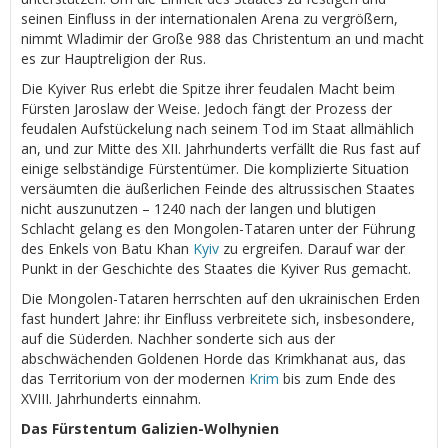
seinen Einfluss in der internationalen Arena zu vergrößern,
nimmt Wladimir der Große 988 das Christentum an und macht
es zur Hauptreligion der Rus.
Die Kyiver Rus erlebt die Spitze ihrer feudalen Macht beim
Fürsten Jaroslaw der Weise. Jedoch fängt der Prozess der
feudalen Aufstückelung nach seinem Tod im Staat allmählich
an, und zur Mitte des XII. Jahrhunderts verfällt die Rus fast auf
einige selbständige Fürstentümer. Die komplizierte Situation
versäumten die äußerlichen Feinde des altrussischen Staates
nicht auszunutzen – 1240 nach der langen und blutigen
Schlacht gelang es den Mongolen-Tataren unter der Führung
des Enkels von Batu Khan
Kyiv
zu ergreifen. Darauf war der
Punkt in der Geschichte des Staates die Kyiver Rus gemacht.
Die Mongolen-Tataren herrschten auf den ukrainischen Erden
fast hundert Jahre: ihr Einfluss verbreitete sich, insbesondere,
auf die Süderden. Nachher sonderte sich aus der
abschwächenden Goldenen Horde das Krimkhanat aus, das
das Territorium von der modernen
Krim
bis zum Ende des
XVIII. Jahrhunderts einnahm.
Das Fürstentum Galizien-Wolhynien