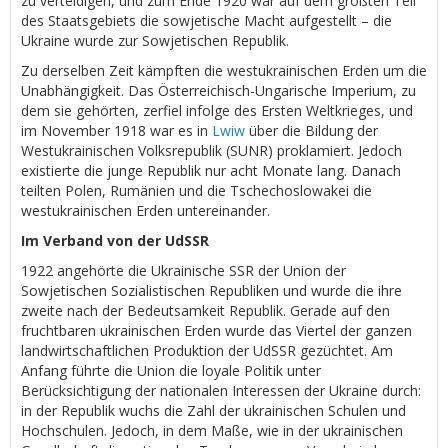
zu verteidigen, und zum Ende 1920 war auf dem größten Teil
des Staatsgebiets die sowjetische Macht aufgestellt – die
Ukraine wurde zur Sowjetischen Republik.
Zu derselben Zeit kämpften die westukrainischen Erden um die
Unabhängigkeit. Das Österreichisch-Ungarische Imperium, zu
dem sie gehörten, zerfiel infolge des Ersten Weltkrieges, und
im November 1918 war es in
Lwiw
über die Bildung der
Westukrainischen Volksrepublik (SUNR) proklamiert. Jedoch
existierte die junge Republik nur acht Monate lang. Danach
teilten Polen, Rumänien und die Tschechoslowakei die
westukrainischen Erden untereinander.
Im Verband von der UdSSR
1922 angehörte die Ukrainische SSR der Union der
Sowjetischen Sozialistischen Republiken und wurde die ihre
zweite nach der Bedeutsamkeit Republik. Gerade auf den
fruchtbaren ukrainischen Erden wurde das Viertel der ganzen
landwirtschaftlichen Produktion der UdSSR gezüchtet. Am
Anfang führte die Union die loyale Politik unter
Berücksichtigung der nationalen Interessen der Ukraine durch:
in der Republik wuchs die Zahl der ukrainischen Schulen und
Hochschulen. Jedoch, in dem Maße, wie in der ukrainischen