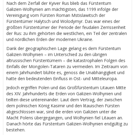
Nach dem Zerfall der Kyiver Rus blieb das Fürstentum
Galizien-Wolhynien am mächtigsten, das 1199 infolge der
Vereinigung vom Fürsten Roman Mstislawitsch der
Fürstentümer Halytsch und Wolodymyr. Das war eines der
größten Fürstentümer der Periode der feudalen Zerrissenheit
der Rus: zu ihm gehörten die westlichen, ein Teil der zentralen
und nördlichen Erden der modernen Ukraine.
Dank der geographischen Lage gelang es dem Fürstentum
Galizien-Wolhynien – im Unterschied zu den übrigen
altrussischen Fürstentümern – die katastrophalen Folgen des
Einfalls der Mongolen-Tataren zu vermeiden. Im Zeitraum von
einem Jahrhundert blühte es, genoss die Unabhängigkeit und
hatte den bedeutenden Einfluss in Ost- und Mitteleuropa.
Jedoch ergriffen Polen und das Großfürstentum Litauen Mitte
des XIV. Jahrhunderts die Erden von Galizien-Wolhynien und
teilten diese untereinander. Laut dem Vertrag, der zwischen
dem polnischen König Kasimir und den litauischen Fürsten
abgeschlossen war, sind die erden von Galizien unter die
Macht Polens übergegangen, und Wolhynien fiel Litauen an.
Danach hörte das Fürstentum Galizien-Wolhynien endgültig zu
bestehen.