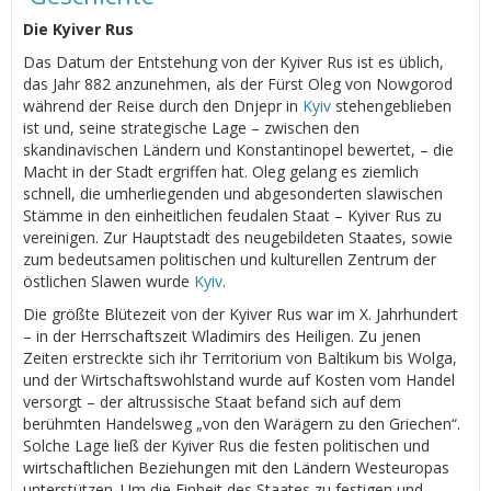
Die Kyiver Rus
Das Datum der Entstehung von der Kyiver Rus ist es üblich,
das Jahr 882 anzunehmen, als der Fürst Oleg von Nowgorod
während der Reise durch den Dnjepr in
Kyiv
stehengeblieben
ist und, seine strategische Lage – zwischen den
skandinavischen Ländern und Konstantinopel bewertet, – die
Macht in der Stadt ergriffen hat. Oleg gelang es ziemlich
schnell, die umherliegenden und abgesonderten slawischen
Stämme in den einheitlichen feudalen Staat – Kyiver Rus zu
vereinigen. Zur Hauptstadt des neugebildeten Staates, sowie
zum bedeutsamen politischen und kulturellen Zentrum der
östlichen Slawen wurde
Kyiv
.
Die größte Blütezeit von der Kyiver Rus war im Х. Jahrhundert
– in der Herrschaftszeit Wladimirs des Heiligen. Zu jenen
Zeiten erstreckte sich ihr Territorium von Baltikum bis Wolga,
und der Wirtschaftswohlstand wurde auf Kosten vom Handel
versorgt – der altrussische Staat befand sich auf dem
berühmten Handelsweg „von den Warägern zu den Griechen“.
Solche Lage ließ der Kyiver Rus die festen politischen und
wirtschaftlichen Beziehungen mit den Ländern Westeuropas
unterstützen. Um die Einheit des Staates zu festigen und