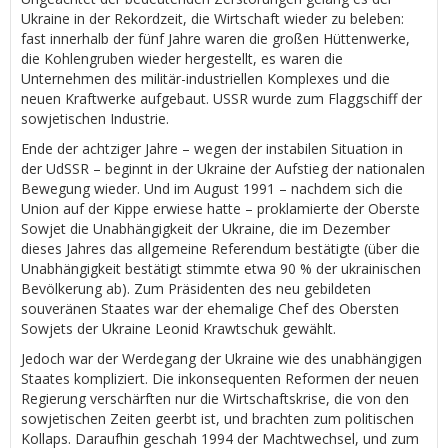
Ukraine in der Rekordzeit, die Wirtschaft wieder zu beleben:
fast innerhalb der fünf Jahre waren die großen Hüttenwerke,
die Kohlengruben wieder hergestellt, es waren die
Unternehmen des militär-industriellen Komplexes und die
neuen Kraftwerke aufgebaut. USSR wurde zum Flaggschiff der
sowjetischen Industrie.
Ende der achtziger Jahre – wegen der instabilen Situation in
der UdSSR – beginnt in der Ukraine der Aufstieg der nationalen
Bewegung wieder. Und im August 1991 – nachdem sich die
Union auf der Kippe erwiese hatte – proklamierte der Oberste
Sowjet die Unabhängigkeit der Ukraine, die im Dezember
dieses Jahres das allgemeine Referendum bestätigte (über die
Unabhängigkeit bestätigt stimmte etwa 90 % der ukrainischen
Bevölkerung ab). Zum Präsidenten des neu gebildeten
souveränen Staates war der ehemalige Chef des Obersten
Sowjets der Ukraine Leonid Krawtschuk gewählt.
Jedoch war der Werdegang der Ukraine wie des unabhängigen
Staates kompliziert. Die inkonsequenten Reformen der neuen
Regierung verschärften nur die Wirtschaftskrise, die von den
sowjetischen Zeiten geerbt ist, und brachten zum politischen
Kollaps. Daraufhin geschah 1994 der Machtwechsel, und zum