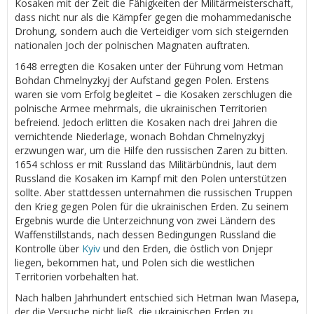
Kosaken mit der Zeit die Fähigkeiten der Militärmeisterschaft,
dass nicht nur als die Kämpfer gegen die mohammedanische
Drohung, sondern auch die Verteidiger vom sich steigernden
nationalen Joch der polnischen Magnaten auftraten.
1648 erregten die Kosaken unter der Führung vom Hetman
Bohdan Chmelnyzkyj der Aufstand gegen Polen. Erstens
waren sie vom Erfolg begleitet – die Kosaken zerschlugen die
polnische Armee mehrmals, die ukrainischen Territorien
befreiend. Jedoch erlitten die Kosaken nach drei Jahren die
vernichtende Niederlage, wonach Bohdan Chmelnyzkyj
erzwungen war, um die Hilfe den russischen Zaren zu bitten.
1654 schloss er mit Russland das Militärbündnis, laut dem
Russland die Kosaken im Kampf mit den Polen unterstützen
sollte. Aber stattdessen unternahmen die russischen Truppen
den Krieg gegen Polen für die ukrainischen Erden. Zu seinem
Ergebnis wurde die Unterzeichnung von zwei Ländern des
Waffenstillstands, nach dessen Bedingungen Russland die
Kontrolle über
Kyiv
und den Erden, die östlich von Dnjepr
liegen, bekommen hat, und Polen sich die westlichen
Territorien vorbehalten hat.
Nach halben Jahrhundert entschied sich Hetman Iwan Masepa,
der die Versuche nicht ließ, die ukrainischen Erden zu