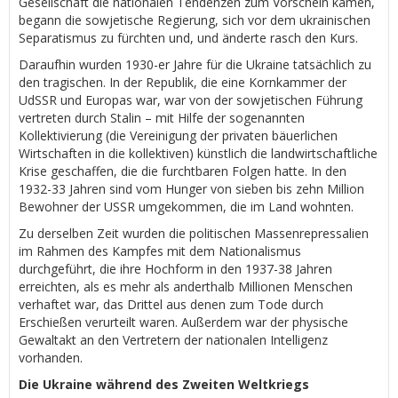
Gesellschaft die nationalen Tendenzen zum Vorschein kamen,
begann die sowjetische Regierung, sich vor dem ukrainischen
Separatismus zu fürchten und, und änderte rasch den Kurs.
Daraufhin wurden 1930-er Jahre für die Ukraine tatsächlich zu
den tragischen. In der Republik, die eine Kornkammer der
UdSSR und Europas war, war von der sowjetischen Führung
vertreten durch Stalin – mit Hilfe der sogenannten
Kollektivierung (die Vereinigung der privaten bäuerlichen
Wirtschaften in die kollektiven) künstlich die landwirtschaftliche
Krise geschaffen, die die furchtbaren Folgen hatte. In den
1932-33 Jahren sind vom Hunger von sieben bis zehn Million
Bewohner der USSR umgekommen, die im Land wohnten.
Zu derselben Zeit wurden die politischen Massenrepressalien
im Rahmen des Kampfes mit dem Nationalismus
durchgeführt, die ihre Hochform in den 1937-38 Jahren
erreichten, als es mehr als anderthalb Millionen Menschen
verhaftet war, das Drittel aus denen zum Tode durch
Erschießen verurteilt waren. Außerdem war der physische
Gewaltakt an den Vertretern der nationalen Intelligenz
vorhanden.
Die Ukraine während des Zweiten Weltkriegs