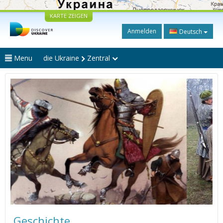
KARTE ZEIGEN
Anmelden
Deutsch
Menu
die Ukraine
Zentral
Geschichte