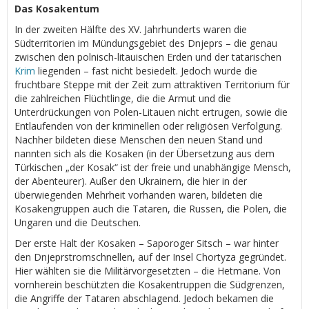
Das Kosakentum
In der zweiten Hälfte des XV. Jahrhunderts waren die
Südterritorien im Mündungsgebiet des Dnjeprs – die genau
zwischen den polnisch-litauischen Erden und der tatarischen
Krim
liegenden – fast nicht besiedelt. Jedoch wurde die
fruchtbare Steppe mit der Zeit zum attraktiven Territorium für
die zahlreichen Flüchtlinge, die die Armut und die
Unterdrückungen von Polen-Litauen nicht ertrugen, sowie die
Entlaufenden von der kriminellen oder religiösen Verfolgung.
Nachher bildeten diese Menschen den neuen Stand und
nannten sich als die Kosaken (in der Übersetzung aus dem
Türkischen „der Kosak“ ist der freie und unabhängige Mensch,
der Abenteurer). Außer den Ukrainern, die hier in der
überwiegenden Mehrheit vorhanden waren, bildeten die
Kosakengruppen auch die Tataren, die Russen, die Polen, die
Ungaren und die Deutschen.
Der erste Halt der Kosaken – Saporoger Sitsch – war hinter
den Dnjeprstromschnellen, auf der Insel Chortyza gegründet.
Hier wählten sie die Militärvorgesetzten – die Hetmane. Von
vornherein beschützten die Kosakentruppen die Südgrenzen,
die Angriffe der Tataren abschlagend. Jedoch bekamen die