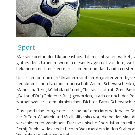
Sport
Massensport in der Ukraine ist bis dahin nicht so entwickelt
gibt es den Ukrainern wem in dieser Frage nachzueifern, weil 
bekanntesten Landsleute, mit denen man das Land in erster L
Unter den berühmten Ukrainern sind der Angreifer vom Kyiv
der ukrainischen Nationalmannschaft Andrei Schewtschenko, 
Mannschaften „AC Mailand“ und „Chelsea“ auftrat. Zum Bes
„Ballon d’Or“ (Goldener Ball) geworden, stach er nach der P
Namensvetter – den ukrainischen Dichter Taras Schewtschen
Das sportliche Image der Ukraine auf dem internationalen S
die Brüder Wladimir und Vitali Klitschko vor, die beiden sind 
verschiedenen Versionen. Der ukrainische Sport ist auch mi
Serhij Bubka – des sechsfachen Weltmeisters in den Stabho
Weltrekorde gebrochen hat.