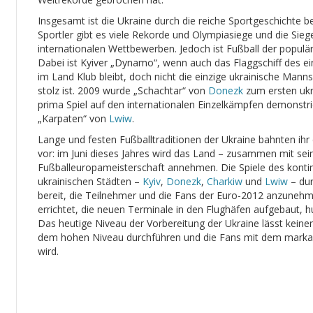
Insgesamt ist die Ukraine durch die reiche Sportgeschichte be
Sportler gibt es viele Rekorde und Olympiasiege und die Si
internationalen Wettbewerben. Jedoch ist Fußball der populärs
Dabei ist Kyiver „Dynamo“, wenn auch das Flaggschiff des ei
im Land Klub bleibt, doch nicht die einzige ukrainische Mannsc
stolz ist. 2009 wurde „Schachtar“ von
Donezk
zum ersten ukr
prima Spiel auf den internationalen Einzelkämpfen demonstr
„Karpaten“ von
Lwiw
.
Lange und festen Fußballtraditionen der Ukraine bahnten ih
vor: im Juni dieses Jahres wird das Land – zusammen mit sein
Fußballeuropameisterschaft annehmen. Die Spiele des kontin
ukrainischen Städten –
Kyiv
,
Donezk
,
Charkiw
und
Lwiw
– dur
bereit, die Teilnehmer und die Fans der Euro-2012 anzunehme
errichtet, die neuen Terminale in den Flughäfen aufgebaut, 
Das heutige Niveau der Vorbereitung der Ukraine lässt keinen
dem hohen Niveau durchführen und die Fans mit dem markan
wird.