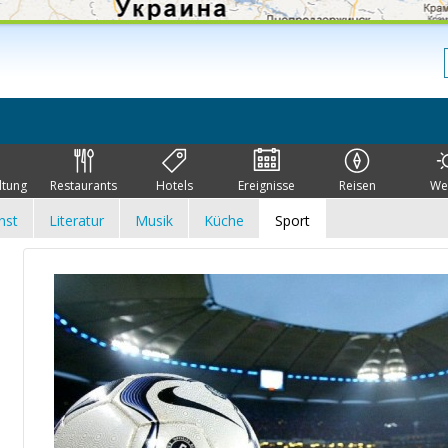
ltung
Restaurants
Hotels
Ereignisse
Reisen
We
nst
Literatur
Musik
Küche
Sport