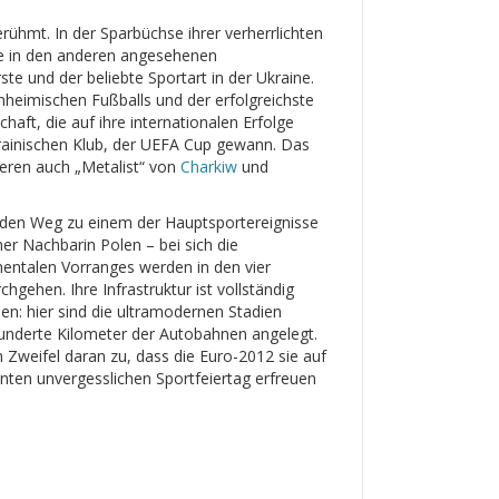
rühmt. In der Sparbüchse ihrer verherrlichten
ege in den anderen angesehenen
te und der beliebte Sportart in der Ukraine.
nheimischen Fußballs und der erfolgreichste
haft, die auf ihre internationalen Erfolge
ainischen Klub, der UEFA Cup gewann. Das
ieren auch „Metalist“ von
Charkiw
und
r den Weg zu einem der Hauptsportereignisse
er Nachbarin Polen – bei sich die
entalen Vorranges werden in den vier
chgehen. Ihre Infrastruktur ist vollständig
n: hier sind die ultramodernen Stadien
hunderte Kilometer der Autobahnen angelegt.
 Zweifel daran zu, dass die Euro-2012 sie auf
ten unvergesslichen Sportfeiertag erfreuen