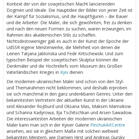
Kontext der von der sowjetischen Macht lancierenden
Dogmen und Ideale. Die Hauptidee der Bilder von jener Zeit ist
der Kampf für Sozialismus, und die Hauptfiguren – die Bauer
und die Arbeiter. Die Maler, die sich gewöhnten, frei zu denken
und nach den neuen Formen zu suchen, waren erzwungen, im
Rahmen des akademischen Stils zu schaffen.
Nichtsdestoweniger gab es auch in der Kunst der Epoche der
UdSSR eigene Meisterwerke, die Mehrheit von denen die
Leinen Tatjana Jablonska und Fedir Kritschewski. Und zum
typischen Beispiel der sowjetischen Skulptur können die
Denkmäler und die Hochreliefs vom Museum des Großen
Vaterländischen Krieges in
Kyiv
dienen.
Die modernen ukrainischen Maler sind schon von den Styl-
und Themarahmen nicht beklommen, und deshalb erproben
sie sich manchmal in den ganz undenkbaren Genres. Unter den
bekanntesten Vertretern der aktuellen Kunst in der Ukraine
sind Alexander Rojtburd und Oksana Mas, Maksim Mamsikow
und Schanna Kadyrowa, Ilja Tschitschkan und Arsen Sawadow.
Die interessantesten Arbeiten der modernen ukrainischen
Maler kann man sich in der Kyiver Galerie
PinchukArtCentre
ansehen, wo sie in gleichem Maße mit solchen weltweit
bekannten Meistern, wie Damien Hirst und Andreas Gursky