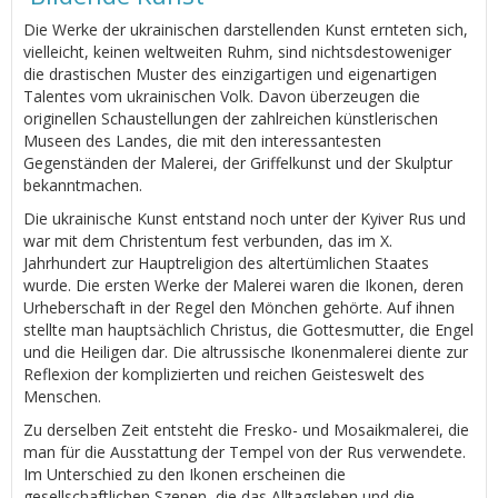
Die Werke der ukrainischen darstellenden Kunst ernteten sich,
vielleicht, keinen weltweiten Ruhm, sind nichtsdestoweniger
die drastischen Muster des einzigartigen und eigenartigen
Talentes vom ukrainischen Volk. Davon überzeugen die
originellen Schaustellungen der zahlreichen künstlerischen
Museen des Landes, die mit den interessantesten
Gegenständen der Malerei, der Griffelkunst und der Skulptur
bekanntmachen.
Die ukrainische Kunst entstand noch unter der Kyiver Rus und
war mit dem Christentum fest verbunden, das im Х.
Jahrhundert zur Hauptreligion des altertümlichen Staates
wurde. Die ersten Werke der Malerei waren die Ikonen, deren
Urheberschaft in der Regel den Mönchen gehörte. Auf ihnen
stellte man hauptsächlich Christus, die Gottesmutter, die Engel
und die Heiligen dar. Die altrussische Ikonenmalerei diente zur
Reflexion der komplizierten und reichen Geisteswelt des
Menschen.
Zu derselben Zeit entsteht die Fresko- und Mosaikmalerei, die
man für die Ausstattung der Tempel von der Rus verwendete.
Im Unterschied zu den Ikonen erscheinen die
gesellschaftlichen Szenen, die das Alltagsleben und die