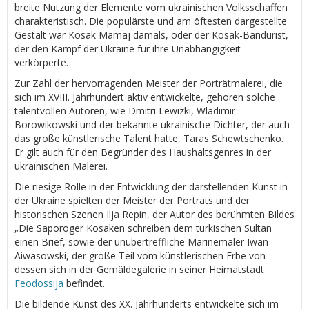
breite Nutzung der Elemente vom ukrainischen Volksschaffen
charakteristisch. Die populärste und am öftesten dargestellte
Gestalt war Kosak Mamaj damals, oder der Kosak-Bandurist,
der den Kampf der Ukraine für ihre Unabhängigkeit
verkörperte.
Zur Zahl der hervorragenden Meister der Porträtmalerei, die
sich im XVIII. Jahrhundert aktiv entwickelte, gehören solche
talentvollen Autoren, wie Dmitri Lewizki, Wladimir
Borowikowski und der bekannte ukrainische Dichter, der auch
das große künstlerische Talent hatte, Taras Schewtschenko.
Er gilt auch für den Begründer des Haushaltsgenres in der
ukrainischen Malerei.
Die riesige Rolle in der Entwicklung der darstellenden Kunst in
der Ukraine spielten der Meister der Porträts und der
historischen Szenen Ilja Repin, der Autor des berühmten Bildes
„Die Saporoger Kosaken schreiben dem türkischen Sultan
einen Brief, sowie der unübertreffliche Marinemaler Iwan
Aiwasowski, der große Teil vom künstlerischen Erbe von
dessen sich in der Gemäldegalerie in seiner Heimatstadt
Feodossija
befindet.
Die bildende Kunst des XX. Jahrhunderts entwickelte sich im