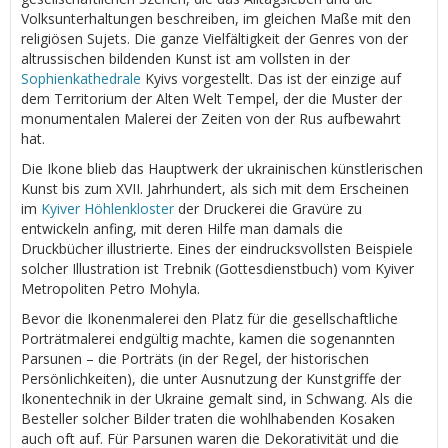
Volksunterhaltungen beschreiben, im gleichen Maße mit den
religiösen Sujets. Die ganze Vielfältigkeit der Genres von der
altrussischen bildenden Kunst ist am vollsten in der
Sophienkathedrale
Kyivs vorgestellt. Das ist der einzige auf
dem Territorium der Alten Welt Tempel, der die Muster der
monumentalen Malerei der Zeiten von der Rus aufbewahrt
hat.
Die Ikone blieb das Hauptwerk der ukrainischen künstlerischen
Kunst bis zum XVII. Jahrhundert, als sich mit dem Erscheinen
im
Kyiver Höhlenkloster
der Druckerei die Gravüre zu
entwickeln anfing, mit deren Hilfe man damals die
Druckbücher illustrierte. Eines der eindrucksvollsten Beispiele
solcher Illustration ist Trebnik (Gottesdienstbuch) vom Kyiver
Metropoliten Petro Mohyla.
Bevor die Ikonenmalerei den Platz für die gesellschaftliche
Porträtmalerei endgültig machte, kamen die sogenannten
Parsunen – die Porträts (in der Regel, der historischen
Persönlichkeiten), die unter Ausnutzung der Kunstgriffe der
Ikonentechnik in der Ukraine gemalt sind, in Schwang. Als die
Besteller solcher Bilder traten die wohlhabenden Kosaken
auch oft auf. Für Parsunen waren die Dekorativität und die