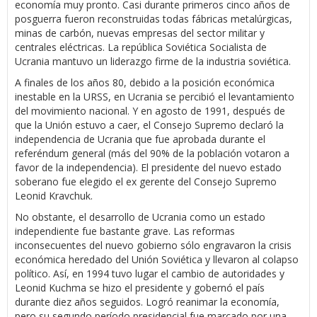
economía muy pronto. Casi durante primeros cinco años de
posguerra fueron reconstruidas todas fábricas metalúrgicas,
minas de carbón, nuevas empresas del sector militar y
centrales eléctricas. La república Soviética Socialista de
Ucrania mantuvo un liderazgo firme de la industria soviética.
A finales de los años 80, debido a la posición económica
inestable en la URSS, en Ucrania se percibió el levantamiento
del movimiento nacional. Y en agosto de 1991, después de
que la Unión estuvo a caer, el Consejo Supremo declaró la
independencia de Ucrania que fue aprobada durante el
referéndum general (más del 90% de la población votaron a
favor de la independencia). El presidente del nuevo estado
soberano fue elegido el ex gerente del Consejo Supremo
Leonid Kravchuk.
No obstante, el desarrollo de Ucrania como un estado
independiente fue bastante grave. Las reformas
inconsecuentes del nuevo gobierno sólo engravaron la crisis
económica heredado del Unión Soviética y llevaron al colapso
político. Así, en 1994 tuvo lugar el cambio de autoridades y
Leonid Kuchma se hizo el presidente y gobernó el país
durante diez años seguidos. Logró reanimar la economía,
pero su segundo período presidencial fue marcado por una