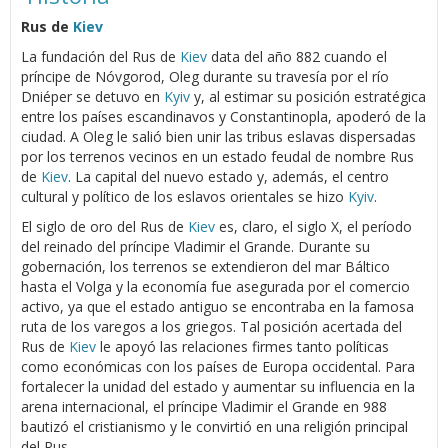
Rus de
Kiev
La fundación del Rus de
Kiev
data del año 882 cuando el
príncipe de Nóvgorod, Oleg durante su travesía por el río
Dniéper se detuvo en
Kyiv
y, al estimar su posición estratégica
entre los países escandinavos y Constantinopla, apoderó de la
ciudad. A Oleg le salió bien unir las tribus eslavas dispersadas
por los terrenos vecinos en un estado feudal de nombre Rus
de
Kiev
. La capital del nuevo estado y, además, el centro
cultural y político de los eslavos orientales se hizo
Kyiv
.
El siglo de oro del Rus de
Kiev
es, claro, el siglo X, el período
del reinado del príncipe Vladimir el Grande. Durante su
gobernación, los terrenos se extendieron del mar Báltico
hasta el Volga y la economía fue asegurada por el comercio
activo, ya que el estado antiguo se encontraba en la famosa
ruta de los varegos a los griegos. Tal posición acertada del
Rus de
Kiev
le apoyó las relaciones firmes tanto políticas
como económicas con los países de Europa occidental. Para
fortalecer la unidad del estado y aumentar su influencia en la
arena internacional, el príncipe Vladimir el Grande en 988
bautizó el cristianismo y le convirtió en una religión principal
del Rus.