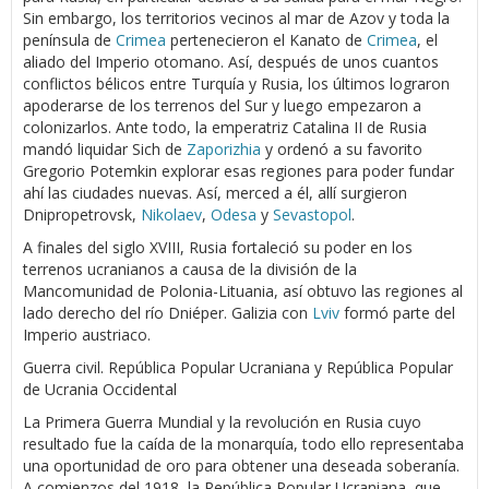
Sin embargo, los territorios vecinos al mar de Azov y toda la
península de
Crimea
pertenecieron el Kanato de
Crimea
, el
aliado del Imperio otomano. Así, después de unos cuantos
conflictos bélicos entre Turquía y Rusia, los últimos lograron
apoderarse de los terrenos del Sur y luego empezaron a
colonizarlos. Ante todo, la emperatriz Catalina II de Rusia
mandó liquidar Sich de
Zaporizhia
y ordenó a su favorito
Gregorio Potemkin explorar esas regiones para poder fundar
ahí las ciudades nuevas. Así, merced a él, allí surgieron
Dnipropetrovsk,
Nikolaev
,
Odesa
y
Sevastopol
.
A finales del siglo XVIII, Rusia fortaleció su poder en los
terrenos ucranianos a causa de la división de la
Mancomunidad de Polonia-Lituania, así obtuvo las regiones al
lado derecho del río Dniéper. Galizia con
Lviv
formó parte del
Imperio austriaco.
Guerra civil. República Popular Ucraniana y República Popular
de Ucrania Occidental
La Primera Guerra Mundial y la revolución en Rusia cuyo
resultado fue la caída de la monarquía, todo ello representaba
una oportunidad de oro para obtener una deseada soberanía.
A comienzos del 1918, la República Popular Ucraniana, que