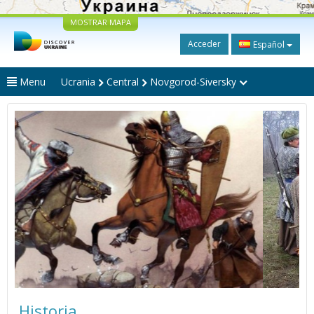
MOSTRAR MAPA
Acceder
Español
Menu
Ucrania
Central
Novgorod-Siversky
Historia