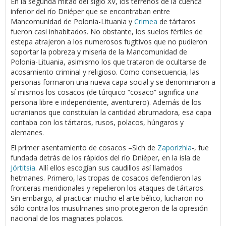
En la segunda mitad del siglo XV, los terrenos de la cuenca
inferior del río Dniéper que se encontraban entre
Mancomunidad de Polonia-Lituania y
Crimea
de tártaros
fueron casi inhabitados. No obstante, los suelos fértiles de
estepa atrajeron a los numerosos fugitivos que no pudieron
soportar la pobreza y miseria de la Mancomunidad de
Polonia-Lituania, asimismo los que trataron de ocultarse de
acosamiento criminal y religioso. Como consecuencia, las
personas formaron una nueva capa social y se denominaron a
sí mismos los cosacos (de túrquico “cosaco” significa una
persona libre e independiente, aventurero). Además de los
ucranianos que constituían la cantidad abrumadora, esa capa
contaba con los tártaros, rusos, polacos, húngaros y
alemanes.
El primer asentamiento de cosacos –Sich de
Zaporizhia
-, fue
fundada detrás de los rápidos del río Dniéper, en la isla de
Jórtitsia
. Allí ellos escogían sus caudillos así llamados
hetmanes. Primero, las tropas de cosacos defendieron las
fronteras meridionales y repelieron los ataques de tártaros.
Sin embargo, al practicar mucho el arte bélico, lucharon no
sólo contra los musulmanes sino protegieron de la opresión
nacional de los magnates polacos.