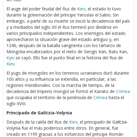
El auge del poder feudal del Rus de
Kiev
, el estado lo tuvo
durante la gobernación del príncipe Yaroslav el Sabio. Sin
embargo, a partir de su muerte se inició la decadencia del país
y a mediados del siglo XII el Rus terminó por dividirse en
varios principados independientes. Los enemigos del estado
aprovecharon la situación grave del estado antiguo y, en
1240, después de la batalla sangrienta con los tártaros de
Mongolia encabezados por el nieto de Gengis Kan, Batu Kan,
Kyiv
se cayó. Ello fue el punto final en la historia del Rus de
Kiev
.
El yugo de mongoles en los terrenos ucranianos duró durante
100 años y su influencia se extendía, en particular, a las
regiones meridionales. Con la marcha de tiempo, de la
decadencia del Imperio mongol se formó el Kanato de
Crimea
que ocupaba el territorio de la península de
Crimea
hasta el
siglo XVIII.
Principado de Galitzia-Volynia
Después de la caída del Rus de
Kiev
, el principado de Galitzia-
Volynia fue el más poderoso entre otros. En general, fue
creado en 1199 gracias a los esfuerzos del príncipe Román