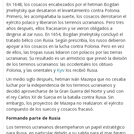
En 1648, los cosacos encabezados por el hetman Bogdan
Jmelnytsky que desataron el levantamiento contra Polonia.
Primero, les acompañaba la suerte, los cosacos derrotaron el
ejército polaco y liberaron los terrenos ucranianos. Pero tres
años después, ellos fracasaron y se vieron obligados a
dirigirse al zar ruso. En 1654, Bogdan Jmelnytsky concluyó el
tratado bélico con Rusia. Según prescribía, los rusos debieron
apoyar a los cosacos en la lucha contra Polonia. Pero en vez
de ellos, las tropas rusas lidiaron con polacos por las tierras
ucranianas. Su resultado es un armisticio que previó la división
de los terrenos ucranianos: las occidentales los obtuvo
Polonia, y las orientales y
Kyiv
los recibió Rusia.
Un medio siglo después, hetman Iván Mazepa que no cesaba
luchar por la independencia de los terrenos ucranianos y
decidió aprovecharse de la Gran Guerra del Norte y unió con
el rey Carlos XII de Suecia en la batalla contra Rusia. Sin
embargo, los proyectos de Mazepa no realizaron: el ejército
compuesto de los suecos y cosacos fracasó.
Formando parte de Rusia
Los terrenos ucranianos desempeñaron un papel estratégico
para Rusia, en particular debido a su salida para el mar Negro.