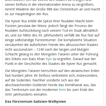
seinen Einfluss in der internationalen Arena zu vergrößern,
nimmt Wladimir der Große 988 das Christentum an und macht
es zur Hauptreligion der Rus.
Die Kyiver Rus erlebt die Spitze ihrer feudalen Macht beim
Fürsten Jaroslaw der Weise. Jedoch fängt der Prozess der
feudalen Aufstückelung nach seinem Tod im Staat allmählich
an, und zur Mitte des XII. Jahrhunderts verfällt die Rus fast auf
einige selbständige Fürstentümer. Die komplizierte Situation
versäumten die äußerlichen Feinde des altrussischen Staates
nicht auszunutzen – 1240 nach der langen und blutigen
Schlacht gelang es den Mongolen-Tataren unter der Führung
des Enkels von Batu Khan
Kyiv
zu ergreifen. Darauf war der
Punkt in der Geschichte des Staates die Kyiver Rus gemacht.
Die Mongolen-Tataren herrschten auf den ukrainischen Erden
fast hundert Jahre: ihr Einfluss verbreitete sich, insbesondere,
auf die Süderden. Nachher sonderte sich aus der
abschwächenden Goldenen Horde das Krimkhanat aus, das
das Territorium von der modernen
Krim
bis zum Ende des
XVIII. Jahrhunderts einnahm.
Das Fürstentum Galizien-Wolhynien