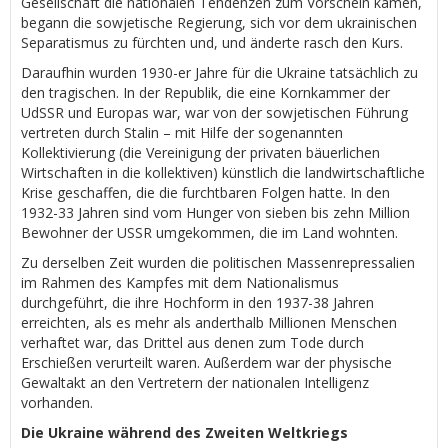
Gesellschaft die nationalen Tendenzen zum Vorschein kamen,
begann die sowjetische Regierung, sich vor dem ukrainischen
Separatismus zu fürchten und, und änderte rasch den Kurs.
Daraufhin wurden 1930-er Jahre für die Ukraine tatsächlich zu
den tragischen. In der Republik, die eine Kornkammer der
UdSSR und Europas war, war von der sowjetischen Führung
vertreten durch Stalin – mit Hilfe der sogenannten
Kollektivierung (die Vereinigung der privaten bäuerlichen
Wirtschaften in die kollektiven) künstlich die landwirtschaftliche
Krise geschaffen, die die furchtbaren Folgen hatte. In den
1932-33 Jahren sind vom Hunger von sieben bis zehn Million
Bewohner der USSR umgekommen, die im Land wohnten.
Zu derselben Zeit wurden die politischen Massenrepressalien
im Rahmen des Kampfes mit dem Nationalismus
durchgeführt, die ihre Hochform in den 1937-38 Jahren
erreichten, als es mehr als anderthalb Millionen Menschen
verhaftet war, das Drittel aus denen zum Tode durch
Erschießen verurteilt waren. Außerdem war der physische
Gewaltakt an den Vertretern der nationalen Intelligenz
vorhanden.
Die Ukraine während des Zweiten Weltkriegs