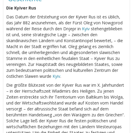
Die Kyiver Rus
Das Datum der Entstehung von der Kyiver Rus ist es üblich,
das Jahr 882 anzunehmen, als der Fürst Oleg von Nowgorod
während der Reise durch den Dnjepr in
Kyiv
stehengeblieben
ist und, seine strategische Lage – zwischen den
skandinavischen Ländern und Konstantinopel bewertet, – die
Macht in der Stadt ergriffen hat. Oleg gelang es ziemlich
schnell, die umherliegenden und abgesonderten slawischen
Stämme in den einheitlichen feudalen Staat – Kyiver Rus zu
vereinigen. Zur Hauptstadt des neugebildeten Staates, sowie
zum bedeutsamen politischen und kulturellen Zentrum der
östlichen Slawen wurde
Kyiv
.
Die größte Blütezeit von der Kyiver Rus war im Х. Jahrhundert
– in der Herrschaftszeit Wladimirs des Heiligen. Zu jenen
Zeiten erstreckte sich ihr Territorium von Baltikum bis Wolga,
und der Wirtschaftswohlstand wurde auf Kosten vom Handel
versorgt – der altrussische Staat befand sich auf dem
berühmten Handelsweg „von den Warägern zu den Griechen“.
Solche Lage ließ der Kyiver Rus die festen politischen und
wirtschaftlichen Beziehungen mit den Ländern Westeuropas
unterstützen. Um die Einheit des Staates zu festigen und