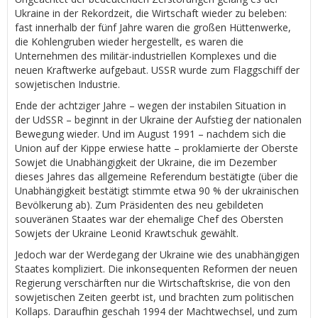
Ukraine in der Rekordzeit, die Wirtschaft wieder zu beleben:
fast innerhalb der fünf Jahre waren die großen Hüttenwerke,
die Kohlengruben wieder hergestellt, es waren die
Unternehmen des militär-industriellen Komplexes und die
neuen Kraftwerke aufgebaut. USSR wurde zum Flaggschiff der
sowjetischen Industrie.
Ende der achtziger Jahre – wegen der instabilen Situation in
der UdSSR – beginnt in der Ukraine der Aufstieg der nationalen
Bewegung wieder. Und im August 1991 – nachdem sich die
Union auf der Kippe erwiese hatte – proklamierte der Oberste
Sowjet die Unabhängigkeit der Ukraine, die im Dezember
dieses Jahres das allgemeine Referendum bestätigte (über die
Unabhängigkeit bestätigt stimmte etwa 90 % der ukrainischen
Bevölkerung ab). Zum Präsidenten des neu gebildeten
souveränen Staates war der ehemalige Chef des Obersten
Sowjets der Ukraine Leonid Krawtschuk gewählt.
Jedoch war der Werdegang der Ukraine wie des unabhängigen
Staates kompliziert. Die inkonsequenten Reformen der neuen
Regierung verschärften nur die Wirtschaftskrise, die von den
sowjetischen Zeiten geerbt ist, und brachten zum politischen
Kollaps. Daraufhin geschah 1994 der Machtwechsel, und zum