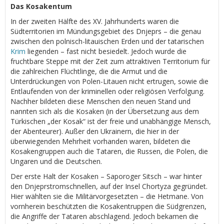
Das Kosakentum
In der zweiten Hälfte des XV. Jahrhunderts waren die
Südterritorien im Mündungsgebiet des Dnjeprs – die genau
zwischen den polnisch-litauischen Erden und der tatarischen
Krim
liegenden – fast nicht besiedelt. Jedoch wurde die
fruchtbare Steppe mit der Zeit zum attraktiven Territorium für
die zahlreichen Flüchtlinge, die die Armut und die
Unterdrückungen von Polen-Litauen nicht ertrugen, sowie die
Entlaufenden von der kriminellen oder religiösen Verfolgung.
Nachher bildeten diese Menschen den neuen Stand und
nannten sich als die Kosaken (in der Übersetzung aus dem
Türkischen „der Kosak“ ist der freie und unabhängige Mensch,
der Abenteurer). Außer den Ukrainern, die hier in der
überwiegenden Mehrheit vorhanden waren, bildeten die
Kosakengruppen auch die Tataren, die Russen, die Polen, die
Ungaren und die Deutschen.
Der erste Halt der Kosaken – Saporoger Sitsch – war hinter
den Dnjeprstromschnellen, auf der Insel Chortyza gegründet.
Hier wählten sie die Militärvorgesetzten – die Hetmane. Von
vornherein beschützten die Kosakentruppen die Südgrenzen,
die Angriffe der Tataren abschlagend. Jedoch bekamen die