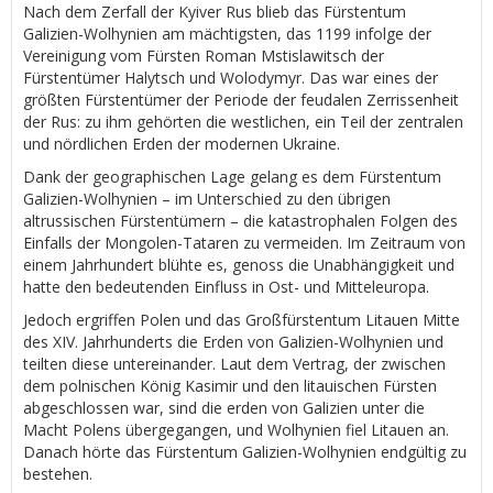
Nach dem Zerfall der Kyiver Rus blieb das Fürstentum
Galizien-Wolhynien am mächtigsten, das 1199 infolge der
Vereinigung vom Fürsten Roman Mstislawitsch der
Fürstentümer Halytsch und Wolodymyr. Das war eines der
größten Fürstentümer der Periode der feudalen Zerrissenheit
der Rus: zu ihm gehörten die westlichen, ein Teil der zentralen
und nördlichen Erden der modernen Ukraine.
Dank der geographischen Lage gelang es dem Fürstentum
Galizien-Wolhynien – im Unterschied zu den übrigen
altrussischen Fürstentümern – die katastrophalen Folgen des
Einfalls der Mongolen-Tataren zu vermeiden. Im Zeitraum von
einem Jahrhundert blühte es, genoss die Unabhängigkeit und
hatte den bedeutenden Einfluss in Ost- und Mitteleuropa.
Jedoch ergriffen Polen und das Großfürstentum Litauen Mitte
des XIV. Jahrhunderts die Erden von Galizien-Wolhynien und
teilten diese untereinander. Laut dem Vertrag, der zwischen
dem polnischen König Kasimir und den litauischen Fürsten
abgeschlossen war, sind die erden von Galizien unter die
Macht Polens übergegangen, und Wolhynien fiel Litauen an.
Danach hörte das Fürstentum Galizien-Wolhynien endgültig zu
bestehen.