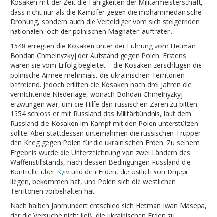
Kosaken mit der Zeit die Fähigkeiten der Militärmeisterschaft,
dass nicht nur als die Kämpfer gegen die mohammedanische
Drohung, sondern auch die Verteidiger vom sich steigernden
nationalen Joch der polnischen Magnaten auftraten.
1648 erregten die Kosaken unter der Führung vom Hetman
Bohdan Chmelnyzkyj der Aufstand gegen Polen. Erstens
waren sie vom Erfolg begleitet – die Kosaken zerschlugen die
polnische Armee mehrmals, die ukrainischen Territorien
befreiend. Jedoch erlitten die Kosaken nach drei Jahren die
vernichtende Niederlage, wonach Bohdan Chmelnyzkyj
erzwungen war, um die Hilfe den russischen Zaren zu bitten.
1654 schloss er mit Russland das Militärbündnis, laut dem
Russland die Kosaken im Kampf mit den Polen unterstützen
sollte. Aber stattdessen unternahmen die russischen Truppen
den Krieg gegen Polen für die ukrainischen Erden. Zu seinem
Ergebnis wurde die Unterzeichnung von zwei Ländern des
Waffenstillstands, nach dessen Bedingungen Russland die
Kontrolle über
Kyiv
und den Erden, die östlich von Dnjepr
liegen, bekommen hat, und Polen sich die westlichen
Territorien vorbehalten hat.
Nach halben Jahrhundert entschied sich Hetman Iwan Masepa,
der die Versuche nicht ließ, die ukrainischen Erden zu