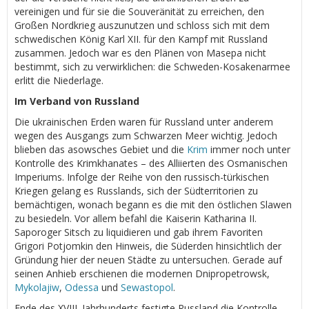
vereinigen und für sie die Souveränität zu erreichen, den
Großen Nordkrieg auszunutzen und schloss sich mit dem
schwedischen König Karl XII. für den Kampf mit Russland
zusammen. Jedoch war es den Plänen von Masepa nicht
bestimmt, sich zu verwirklichen: die Schweden-Kosakenarmee
erlitt die Niederlage.
Im Verband von Russland
Die ukrainischen Erden waren für Russland unter anderem
wegen des Ausgangs zum Schwarzen Meer wichtig. Jedoch
blieben das asowsches Gebiet und die
Krim
immer noch unter
Kontrolle des Krimkhanates – des Alliierten des Osmanischen
Imperiums. Infolge der Reihe von den russisch-türkischen
Kriegen gelang es Russlands, sich der Südterritorien zu
bemächtigen, wonach begann es die mit den östlichen Slawen
zu besiedeln. Vor allem befahl die Kaiserin Katharina II.
Saporoger Sitsch zu liquidieren und gab ihrem Favoriten
Grigori Potjomkin den Hinweis, die Süderden hinsichtlich der
Gründung hier der neuen Städte zu untersuchen. Gerade auf
seinen Anhieb erschienen die modernen Dnipropetrowsk,
Mykolajiw
,
Odessa
und
Sewastopol
.
Ende des XVIII. Jahrhunderts festigte Russland die Kontrolle