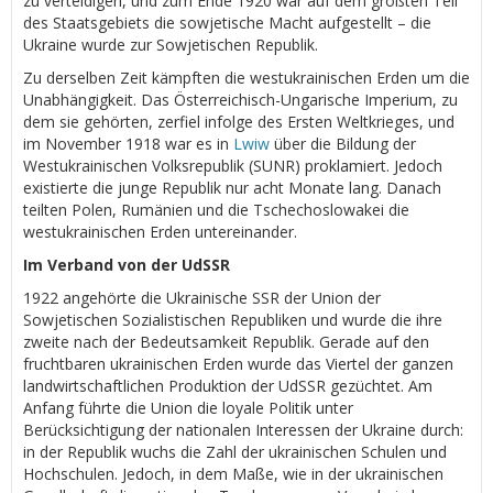
zu verteidigen, und zum Ende 1920 war auf dem größten Teil
des Staatsgebiets die sowjetische Macht aufgestellt – die
Ukraine wurde zur Sowjetischen Republik.
Zu derselben Zeit kämpften die westukrainischen Erden um die
Unabhängigkeit. Das Österreichisch-Ungarische Imperium, zu
dem sie gehörten, zerfiel infolge des Ersten Weltkrieges, und
im November 1918 war es in
Lwiw
über die Bildung der
Westukrainischen Volksrepublik (SUNR) proklamiert. Jedoch
existierte die junge Republik nur acht Monate lang. Danach
teilten Polen, Rumänien und die Tschechoslowakei die
westukrainischen Erden untereinander.
Im Verband von der UdSSR
1922 angehörte die Ukrainische SSR der Union der
Sowjetischen Sozialistischen Republiken und wurde die ihre
zweite nach der Bedeutsamkeit Republik. Gerade auf den
fruchtbaren ukrainischen Erden wurde das Viertel der ganzen
landwirtschaftlichen Produktion der UdSSR gezüchtet. Am
Anfang führte die Union die loyale Politik unter
Berücksichtigung der nationalen Interessen der Ukraine durch:
in der Republik wuchs die Zahl der ukrainischen Schulen und
Hochschulen. Jedoch, in dem Maße, wie in der ukrainischen