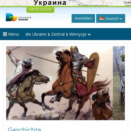
KARTE ZEIGEN
Anmelden
Deutsch
Menu
die Ukraine
Zentral
Winnyzja
Geschichte