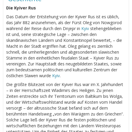
Die Kyiver Rus
Das Datum der Entstehung von der Kyiver Rus ist es üblich,
das Jahr 882 anzunehmen, als der Fürst Oleg von Nowgorod
während der Reise durch den Dnjepr in
Kyiv
stehengeblieben
ist und, seine strategische Lage – zwischen den
skandinavischen Ländern und Konstantinopel bewertet, – die
Macht in der Stadt ergriffen hat. Oleg gelang es ziemlich
schnell, die umherliegenden und abgesonderten slawischen
Stämme in den einheitlichen feudalen Staat – Kyiver Rus zu
vereinigen. Zur Hauptstadt des neugebildeten Staates, sowie
zum bedeutsamen politischen und kulturellen Zentrum der
östlichen Slawen wurde
Kyiv
.
Die größte Blütezeit von der Kyiver Rus war im Х. Jahrhundert
– in der Herrschaftszeit Wladimirs des Heiligen. Zu jenen
Zeiten erstreckte sich ihr Territorium von Baltikum bis Wolga,
und der Wirtschaftswohlstand wurde auf Kosten vom Handel
versorgt – der altrussische Staat befand sich auf dem
berühmten Handelsweg „von den Warägern zu den Griechen“.
Solche Lage ließ der Kyiver Rus die festen politischen und
wirtschaftlichen Beziehungen mit den Ländern Westeuropas
unterstützen. Um die Einheit des Staates zu festigen und