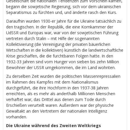
Gesellschaft die nationalen Tendenzen zum Vorschein kamen,
begann die sowjetische Regierung, sich vor dem ukrainischen
Separatismus zu fürchten und, und änderte rasch den Kurs.
Daraufhin wurden 1930-er Jahre für die Ukraine tatsächlich zu
den tragischen. In der Republik, die eine Kornkammer der
UdSSR und Europas war, war von der sowjetischen Führung
vertreten durch Stalin – mit Hilfe der sogenannten
Kollektivierung (die Vereinigung der privaten bäuerlichen
Wirtschaften in die kollektiven) künstlich die landwirtschaftliche
Krise geschaffen, die die furchtbaren Folgen hatte. In den
1932-33 Jahren sind vom Hunger von sieben bis zehn Million
Bewohner der USSR umgekommen, die im Land wohnten.
Zu derselben Zeit wurden die politischen Massenrepressalien
im Rahmen des Kampfes mit dem Nationalismus
durchgeführt, die ihre Hochform in den 1937-38 Jahren
erreichten, als es mehr als anderthalb Millionen Menschen
verhaftet war, das Drittel aus denen zum Tode durch
Erschießen verurteilt waren. Außerdem war der physische
Gewaltakt an den Vertretern der nationalen Intelligenz
vorhanden.
Die Ukraine während des Zweiten Weltkriegs