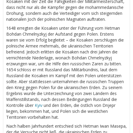
Kosaken mit der Zeit die Fähigkeiten der Militärmeisterschaft,
dass nicht nur als die Kämpfer gegen die mohammedanische
Drohung, sondern auch die Verteidiger vom sich steigernden
nationalen Joch der polnischen Magnaten auftraten.
1648 erregten die Kosaken unter der Führung vom Hetman
Bohdan Chmelnyzkyj der Aufstand gegen Polen. Erstens
waren sie vom Erfolg begleitet – die Kosaken zerschlugen die
polnische Armee mehrmals, die ukrainischen Territorien
befreiend. Jedoch erlitten die Kosaken nach drei Jahren die
vernichtende Niederlage, wonach Bohdan Chmelnyzkyj
erzwungen war, um die Hilfe den russischen Zaren zu bitten.
1654 schloss er mit Russland das Militärbündnis, laut dem
Russland die Kosaken im Kampf mit den Polen unterstützen
sollte. Aber stattdessen unternahmen die russischen Truppen
den Krieg gegen Polen für die ukrainischen Erden. Zu seinem
Ergebnis wurde die Unterzeichnung von zwei Ländern des
Waffenstillstands, nach dessen Bedingungen Russland die
Kontrolle über
Kyiv
und den Erden, die östlich von Dnjepr
liegen, bekommen hat, und Polen sich die westlichen
Territorien vorbehalten hat.
Nach halben Jahrhundert entschied sich Hetman Iwan Masepa,
der die Versuche nicht ließ, die ukrainischen Erden zu