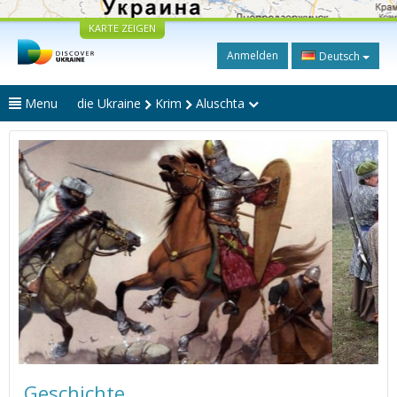
KARTE ZEIGEN
Anmelden
Deutsch
Menu
die Ukraine
Krim
Aluschta
Geschichte