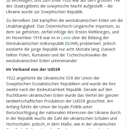
zu verteidigen, und zum Ende 1920 war auf dem größten Teil
des Staatsgebiets die sowjetische Macht aufgestellt – die
Ukraine wurde zur Sowjetischen Republik.
Zu derselben Zeit kämpften die westukrainischen Erden um die
Unabhängigkeit. Das Österreichisch-Ungarische Imperium, zu
dem sie gehörten, zerfiel infolge des Ersten Weltkrieges, und
im November 1918 war es in
Lwiw
über die Bildung der
Westukrainischen Volksrepublik (SUNR) proklamiert. Jedoch
existierte die junge Republik nur acht Monate lang. Danach
teilten Polen, Rumänien und die Tschechoslowakei die
westukrainischen Erden untereinander.
Im Verband von der UdSSR
1922 angehörte die Ukrainische SSR der Union der
Sowjetischen Sozialistischen Republiken und wurde die ihre
zweite nach der Bedeutsamkeit Republik. Gerade auf den
fruchtbaren ukrainischen Erden wurde das Viertel der ganzen
landwirtschaftlichen Produktion der UdSSR gezüchtet. Am
Anfang führte die Union die loyale Politik unter
Berücksichtigung der nationalen Interessen der Ukraine durch:
in der Republik wuchs die Zahl der ukrainischen Schulen und
Hochschulen. Jedoch, in dem Maße, wie in der ukrainischen