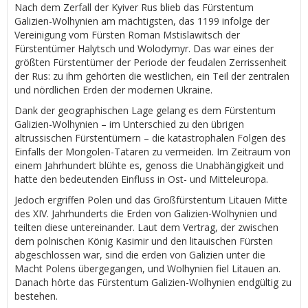
Nach dem Zerfall der Kyiver Rus blieb das Fürstentum
Galizien-Wolhynien am mächtigsten, das 1199 infolge der
Vereinigung vom Fürsten Roman Mstislawitsch der
Fürstentümer Halytsch und Wolodymyr. Das war eines der
größten Fürstentümer der Periode der feudalen Zerrissenheit
der Rus: zu ihm gehörten die westlichen, ein Teil der zentralen
und nördlichen Erden der modernen Ukraine.
Dank der geographischen Lage gelang es dem Fürstentum
Galizien-Wolhynien – im Unterschied zu den übrigen
altrussischen Fürstentümern – die katastrophalen Folgen des
Einfalls der Mongolen-Tataren zu vermeiden. Im Zeitraum von
einem Jahrhundert blühte es, genoss die Unabhängigkeit und
hatte den bedeutenden Einfluss in Ost- und Mitteleuropa.
Jedoch ergriffen Polen und das Großfürstentum Litauen Mitte
des XIV. Jahrhunderts die Erden von Galizien-Wolhynien und
teilten diese untereinander. Laut dem Vertrag, der zwischen
dem polnischen König Kasimir und den litauischen Fürsten
abgeschlossen war, sind die erden von Galizien unter die
Macht Polens übergegangen, und Wolhynien fiel Litauen an.
Danach hörte das Fürstentum Galizien-Wolhynien endgültig zu
bestehen.