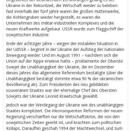
Ukraine in der Rekordzeit, die Wirtschaft wieder zu beleben:
fast innerhalb der fünf Jahre waren die großen Hüttenwerke,
die Kohlengruben wieder hergestellt, es waren die
Unternehmen des militär-industriellen Komplexes und die
neuen Kraftwerke aufgebaut. USSR wurde zum Flaggschiff der
sowjetischen Industrie.
Ende der achtziger Jahre – wegen der instabilen Situation in
der UdSSR – beginnt in der Ukraine der Aufstieg der nationalen
Bewegung wieder. Und im August 1991 – nachdem sich die
Union auf der Kippe erwiese hatte – proklamierte der Oberste
Sowjet die Unabhängigkeit der Ukraine, die im Dezember
dieses Jahres das allgemeine Referendum bestätigte (über die
Unabhängigkeit bestätigt stimmte etwa 90 % der ukrainischen
Bevölkerung ab). Zum Präsidenten des neu gebildeten
souveränen Staates war der ehemalige Chef des Obersten
Sowjets der Ukraine Leonid Krawtschuk gewählt.
Jedoch war der Werdegang der Ukraine wie des unabhängigen
Staates kompliziert. Die inkonsequenten Reformen der neuen
Regierung verschärften nur die Wirtschaftskrise, die von den
sowjetischen Zeiten geerbt ist, und brachten zum politischen
Kollaps. Daraufhin geschah 1994 der Machtwechsel, und zum