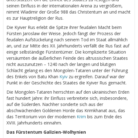
seinen Einfluss in der internationalen Arena zu vergrößern,
nimmt Wladimir der Große 988 das Christentum an und macht
es zur Hauptreligion der Rus.
Die Kyiver Rus erlebt die Spitze ihrer feudalen Macht beim
Fürsten Jaroslaw der Weise. Jedoch fängt der Prozess der
feudalen Aufstückelung nach seinem Tod im Staat allmählich
an, und zur Mitte des XII. Jahrhunderts verfällt die Rus fast auf
einige selbständige Fürstentümer. Die komplizierte Situation
versäumten die äußerlichen Feinde des altrussischen Staates
nicht auszunutzen – 1240 nach der langen und blutigen
Schlacht gelang es den Mongolen-Tataren unter der Führung
des Enkels von Batu Khan
Kyiv
zu ergreifen. Darauf war der
Punkt in der Geschichte des Staates die Kyiver Rus gemacht.
Die Mongolen-Tataren herrschten auf den ukrainischen Erden
fast hundert Jahre: ihr Einfluss verbreitete sich, insbesondere,
auf die Süderden. Nachher sonderte sich aus der
abschwächenden Goldenen Horde das Krimkhanat aus, das
das Territorium von der modernen
Krim
bis zum Ende des
XVIII. Jahrhunderts einnahm.
Das Fürstentum Galizien-Wolhynien