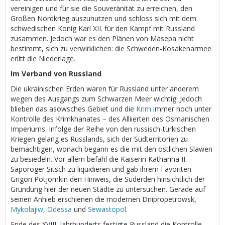
vereinigen und für sie die Souveränität zu erreichen, den
Großen Nordkrieg auszunutzen und schloss sich mit dem
schwedischen König Karl XII. für den Kampf mit Russland
zusammen. Jedoch war es den Plänen von Masepa nicht
bestimmt, sich zu verwirklichen: die Schweden-Kosakenarmee
erlitt die Niederlage.
Im Verband von Russland
Die ukrainischen Erden waren für Russland unter anderem
wegen des Ausgangs zum Schwarzen Meer wichtig. Jedoch
blieben das asowsches Gebiet und die
Krim
immer noch unter
Kontrolle des Krimkhanates – des Alliierten des Osmanischen
Imperiums. Infolge der Reihe von den russisch-türkischen
Kriegen gelang es Russlands, sich der Südterritorien zu
bemächtigen, wonach begann es die mit den östlichen Slawen
zu besiedeln. Vor allem befahl die Kaiserin Katharina II.
Saporoger Sitsch zu liquidieren und gab ihrem Favoriten
Grigori Potjomkin den Hinweis, die Süderden hinsichtlich der
Gründung hier der neuen Städte zu untersuchen. Gerade auf
seinen Anhieb erschienen die modernen Dnipropetrowsk,
Mykolajiw
,
Odessa
und
Sewastopol
.
Ende des XVIII. Jahrhunderts festigte Russland die Kontrolle