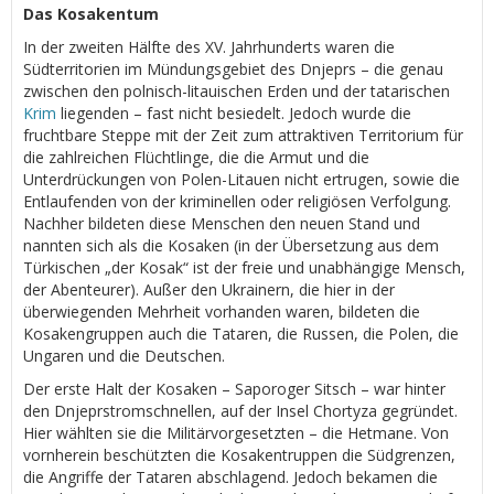
Das Kosakentum
In der zweiten Hälfte des XV. Jahrhunderts waren die
Südterritorien im Mündungsgebiet des Dnjeprs – die genau
zwischen den polnisch-litauischen Erden und der tatarischen
Krim
liegenden – fast nicht besiedelt. Jedoch wurde die
fruchtbare Steppe mit der Zeit zum attraktiven Territorium für
die zahlreichen Flüchtlinge, die die Armut und die
Unterdrückungen von Polen-Litauen nicht ertrugen, sowie die
Entlaufenden von der kriminellen oder religiösen Verfolgung.
Nachher bildeten diese Menschen den neuen Stand und
nannten sich als die Kosaken (in der Übersetzung aus dem
Türkischen „der Kosak“ ist der freie und unabhängige Mensch,
der Abenteurer). Außer den Ukrainern, die hier in der
überwiegenden Mehrheit vorhanden waren, bildeten die
Kosakengruppen auch die Tataren, die Russen, die Polen, die
Ungaren und die Deutschen.
Der erste Halt der Kosaken – Saporoger Sitsch – war hinter
den Dnjeprstromschnellen, auf der Insel Chortyza gegründet.
Hier wählten sie die Militärvorgesetzten – die Hetmane. Von
vornherein beschützten die Kosakentruppen die Südgrenzen,
die Angriffe der Tataren abschlagend. Jedoch bekamen die