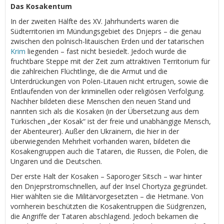
Das Kosakentum
In der zweiten Hälfte des XV. Jahrhunderts waren die
Südterritorien im Mündungsgebiet des Dnjeprs – die genau
zwischen den polnisch-litauischen Erden und der tatarischen
Krim
liegenden – fast nicht besiedelt. Jedoch wurde die
fruchtbare Steppe mit der Zeit zum attraktiven Territorium für
die zahlreichen Flüchtlinge, die die Armut und die
Unterdrückungen von Polen-Litauen nicht ertrugen, sowie die
Entlaufenden von der kriminellen oder religiösen Verfolgung.
Nachher bildeten diese Menschen den neuen Stand und
nannten sich als die Kosaken (in der Übersetzung aus dem
Türkischen „der Kosak“ ist der freie und unabhängige Mensch,
der Abenteurer). Außer den Ukrainern, die hier in der
überwiegenden Mehrheit vorhanden waren, bildeten die
Kosakengruppen auch die Tataren, die Russen, die Polen, die
Ungaren und die Deutschen.
Der erste Halt der Kosaken – Saporoger Sitsch – war hinter
den Dnjeprstromschnellen, auf der Insel Chortyza gegründet.
Hier wählten sie die Militärvorgesetzten – die Hetmane. Von
vornherein beschützten die Kosakentruppen die Südgrenzen,
die Angriffe der Tataren abschlagend. Jedoch bekamen die