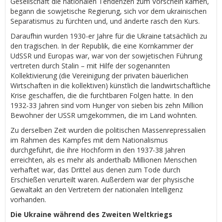
Gesellschaft die nationalen Tendenzen zum Vorschein kamen,
begann die sowjetische Regierung, sich vor dem ukrainischen
Separatismus zu fürchten und, und änderte rasch den Kurs.
Daraufhin wurden 1930-er Jahre für die Ukraine tatsächlich zu
den tragischen. In der Republik, die eine Kornkammer der
UdSSR und Europas war, war von der sowjetischen Führung
vertreten durch Stalin – mit Hilfe der sogenannten
Kollektivierung (die Vereinigung der privaten bäuerlichen
Wirtschaften in die kollektiven) künstlich die landwirtschaftliche
Krise geschaffen, die die furchtbaren Folgen hatte. In den
1932-33 Jahren sind vom Hunger von sieben bis zehn Million
Bewohner der USSR umgekommen, die im Land wohnten.
Zu derselben Zeit wurden die politischen Massenrepressalien
im Rahmen des Kampfes mit dem Nationalismus
durchgeführt, die ihre Hochform in den 1937-38 Jahren
erreichten, als es mehr als anderthalb Millionen Menschen
verhaftet war, das Drittel aus denen zum Tode durch
Erschießen verurteilt waren. Außerdem war der physische
Gewaltakt an den Vertretern der nationalen Intelligenz
vorhanden.
Die Ukraine während des Zweiten Weltkriegs