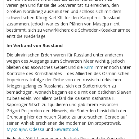
vereinigen und für sie die Souveränität zu erreichen, den
Großen Nordkrieg auszunutzen und schloss sich mit dem
schwedischen König Karl XII. für den Kampf mit Russland
zusammen. Jedoch war es den Plänen von Masepa nicht
bestimmt, sich zu verwirklichen: die Schweden-Kosakenarmee
erlitt die Niederlage.
Im Verband von Russland
Die ukrainischen Erden waren für Russland unter anderem
wegen des Ausgangs zum Schwarzen Meer wichtig. Jedoch
blieben das asowsches Gebiet und die
Krim
immer noch unter
Kontrolle des Krimkhanates – des Alliierten des Osmanischen
Imperiums. Infolge der Reihe von den russisch-türkischen
Kriegen gelang es Russlands, sich der Südterritorien zu
bemächtigen, wonach begann es die mit den östlichen Slawen
zu besiedeln. Vor allem befahl die Kaiserin Katharina II.
Saporoger Sitsch zu liquidieren und gab ihrem Favoriten
Grigori Potjomkin den Hinweis, die Süderden hinsichtlich der
Gründung hier der neuen Städte zu untersuchen. Gerade auf
seinen Anhieb erschienen die modernen Dnipropetrowsk,
Mykolajiw
,
Odessa
und
Sewastopol
.
Ende des XVIII. Jahrhunderts festigte Russland die Kontrolle