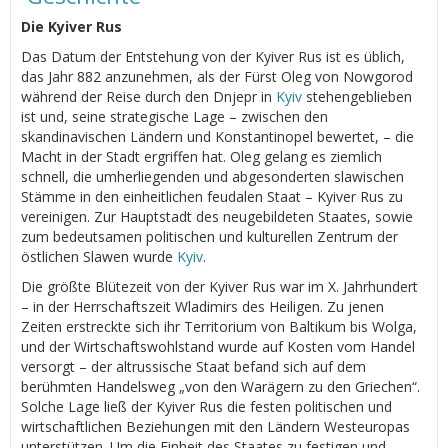
Die Kyiver Rus
Das Datum der Entstehung von der Kyiver Rus ist es üblich,
das Jahr 882 anzunehmen, als der Fürst Oleg von Nowgorod
während der Reise durch den Dnjepr in
Kyiv
stehengeblieben
ist und, seine strategische Lage – zwischen den
skandinavischen Ländern und Konstantinopel bewertet, – die
Macht in der Stadt ergriffen hat. Oleg gelang es ziemlich
schnell, die umherliegenden und abgesonderten slawischen
Stämme in den einheitlichen feudalen Staat – Kyiver Rus zu
vereinigen. Zur Hauptstadt des neugebildeten Staates, sowie
zum bedeutsamen politischen und kulturellen Zentrum der
östlichen Slawen wurde
Kyiv
.
Die größte Blütezeit von der Kyiver Rus war im Х. Jahrhundert
– in der Herrschaftszeit Wladimirs des Heiligen. Zu jenen
Zeiten erstreckte sich ihr Territorium von Baltikum bis Wolga,
und der Wirtschaftswohlstand wurde auf Kosten vom Handel
versorgt – der altrussische Staat befand sich auf dem
berühmten Handelsweg „von den Warägern zu den Griechen“.
Solche Lage ließ der Kyiver Rus die festen politischen und
wirtschaftlichen Beziehungen mit den Ländern Westeuropas
unterstützen. Um die Einheit des Staates zu festigen und