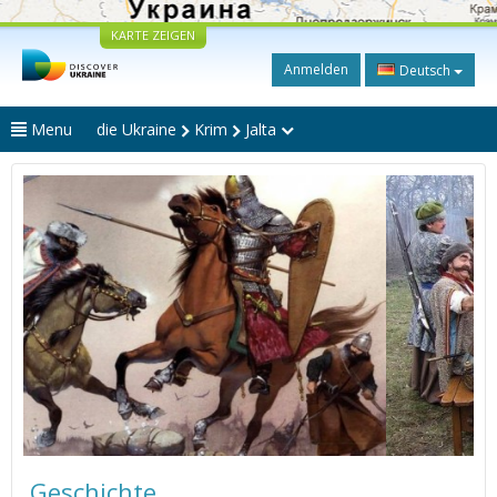
KARTE ZEIGEN
Anmelden
Deutsch
Menu
die Ukraine
Krim
Jalta
Geschichte