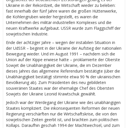
Ukraine in der Rekordzeit, die Wirtschaft wieder zu beleben:
fast innerhalb der fünf Jahre waren die großen Hüttenwerke,
die Kohlengruben wieder hergestellt, es waren die
Unternehmen des militär-industriellen Komplexes und die
neuen Kraftwerke aufgebaut. USSR wurde zum Flaggschiff der
sowjetischen Industrie.
Ende der achtziger Jahre – wegen der instabilen Situation in
der UdSSR – beginnt in der Ukraine der Aufstieg der nationalen
Bewegung wieder. Und im August 1991 – nachdem sich die
Union auf der Kippe erwiese hatte – proklamierte der Oberste
Sowjet die Unabhängigkeit der Ukraine, die im Dezember
dieses Jahres das allgemeine Referendum bestätigte (über die
Unabhängigkeit bestätigt stimmte etwa 90 % der ukrainischen
Bevölkerung ab). Zum Präsidenten des neu gebildeten
souveränen Staates war der ehemalige Chef des Obersten
Sowjets der Ukraine Leonid Krawtschuk gewählt.
Jedoch war der Werdegang der Ukraine wie des unabhängigen
Staates kompliziert. Die inkonsequenten Reformen der neuen
Regierung verschärften nur die Wirtschaftskrise, die von den
sowjetischen Zeiten geerbt ist, und brachten zum politischen
Kollaps. Daraufhin geschah 1994 der Machtwechsel, und zum