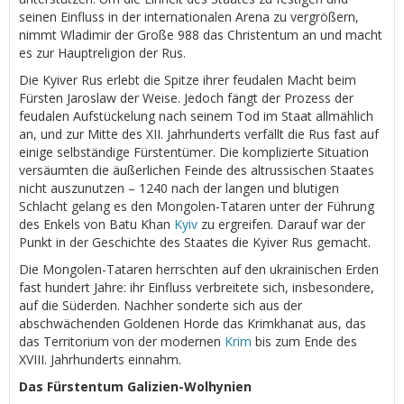
seinen Einfluss in der internationalen Arena zu vergrößern,
nimmt Wladimir der Große 988 das Christentum an und macht
es zur Hauptreligion der Rus.
Die Kyiver Rus erlebt die Spitze ihrer feudalen Macht beim
Fürsten Jaroslaw der Weise. Jedoch fängt der Prozess der
feudalen Aufstückelung nach seinem Tod im Staat allmählich
an, und zur Mitte des XII. Jahrhunderts verfällt die Rus fast auf
einige selbständige Fürstentümer. Die komplizierte Situation
versäumten die äußerlichen Feinde des altrussischen Staates
nicht auszunutzen – 1240 nach der langen und blutigen
Schlacht gelang es den Mongolen-Tataren unter der Führung
des Enkels von Batu Khan
Kyiv
zu ergreifen. Darauf war der
Punkt in der Geschichte des Staates die Kyiver Rus gemacht.
Die Mongolen-Tataren herrschten auf den ukrainischen Erden
fast hundert Jahre: ihr Einfluss verbreitete sich, insbesondere,
auf die Süderden. Nachher sonderte sich aus der
abschwächenden Goldenen Horde das Krimkhanat aus, das
das Territorium von der modernen
Krim
bis zum Ende des
XVIII. Jahrhunderts einnahm.
Das Fürstentum Galizien-Wolhynien