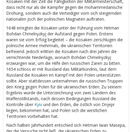
Kosaken mit der Zeit die Fähigkeiten der Militärmeisterschaft,
dass nicht nur als die Kämpfer gegen die mohammedanische
Drohung, sondern auch die Verteidiger vom sich steigernden
nationalen Joch der polnischen Magnaten auftraten.
1648 erregten die Kosaken unter der Führung vom Hetman
Bohdan Chmelnyzkyj der Aufstand gegen Polen. Erstens
waren sie vom Erfolg begleitet – die Kosaken zerschlugen die
polnische Armee mehrmals, die ukrainischen Territorien
befreiend. Jedoch erlitten die Kosaken nach drei Jahren die
vernichtende Niederlage, wonach Bohdan Chmelnyzkyj
erzwungen war, um die Hilfe den russischen Zaren zu bitten.
1654 schloss er mit Russland das Militärbündnis, laut dem
Russland die Kosaken im Kampf mit den Polen unterstützen
sollte. Aber stattdessen unternahmen die russischen Truppen
den Krieg gegen Polen für die ukrainischen Erden. Zu seinem
Ergebnis wurde die Unterzeichnung von zwei Ländern des
Waffenstillstands, nach dessen Bedingungen Russland die
Kontrolle über
Kyiv
und den Erden, die östlich von Dnjepr
liegen, bekommen hat, und Polen sich die westlichen
Territorien vorbehalten hat.
Nach halben Jahrhundert entschied sich Hetman Iwan Masepa,
der die Versuche nicht ließ, die ukrainischen Erden zu