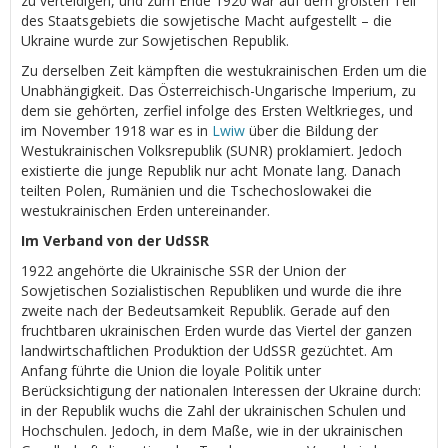
zu verteidigen, und zum Ende 1920 war auf dem größten Teil
des Staatsgebiets die sowjetische Macht aufgestellt – die
Ukraine wurde zur Sowjetischen Republik.
Zu derselben Zeit kämpften die westukrainischen Erden um die
Unabhängigkeit. Das Österreichisch-Ungarische Imperium, zu
dem sie gehörten, zerfiel infolge des Ersten Weltkrieges, und
im November 1918 war es in
Lwiw
über die Bildung der
Westukrainischen Volksrepublik (SUNR) proklamiert. Jedoch
existierte die junge Republik nur acht Monate lang. Danach
teilten Polen, Rumänien und die Tschechoslowakei die
westukrainischen Erden untereinander.
Im Verband von der UdSSR
1922 angehörte die Ukrainische SSR der Union der
Sowjetischen Sozialistischen Republiken und wurde die ihre
zweite nach der Bedeutsamkeit Republik. Gerade auf den
fruchtbaren ukrainischen Erden wurde das Viertel der ganzen
landwirtschaftlichen Produktion der UdSSR gezüchtet. Am
Anfang führte die Union die loyale Politik unter
Berücksichtigung der nationalen Interessen der Ukraine durch:
in der Republik wuchs die Zahl der ukrainischen Schulen und
Hochschulen. Jedoch, in dem Maße, wie in der ukrainischen