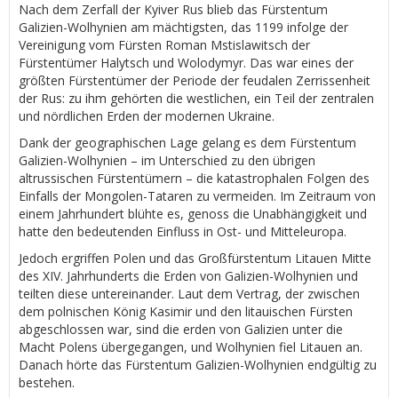
Nach dem Zerfall der Kyiver Rus blieb das Fürstentum
Galizien-Wolhynien am mächtigsten, das 1199 infolge der
Vereinigung vom Fürsten Roman Mstislawitsch der
Fürstentümer Halytsch und Wolodymyr. Das war eines der
größten Fürstentümer der Periode der feudalen Zerrissenheit
der Rus: zu ihm gehörten die westlichen, ein Teil der zentralen
und nördlichen Erden der modernen Ukraine.
Dank der geographischen Lage gelang es dem Fürstentum
Galizien-Wolhynien – im Unterschied zu den übrigen
altrussischen Fürstentümern – die katastrophalen Folgen des
Einfalls der Mongolen-Tataren zu vermeiden. Im Zeitraum von
einem Jahrhundert blühte es, genoss die Unabhängigkeit und
hatte den bedeutenden Einfluss in Ost- und Mitteleuropa.
Jedoch ergriffen Polen und das Großfürstentum Litauen Mitte
des XIV. Jahrhunderts die Erden von Galizien-Wolhynien und
teilten diese untereinander. Laut dem Vertrag, der zwischen
dem polnischen König Kasimir und den litauischen Fürsten
abgeschlossen war, sind die erden von Galizien unter die
Macht Polens übergegangen, und Wolhynien fiel Litauen an.
Danach hörte das Fürstentum Galizien-Wolhynien endgültig zu
bestehen.