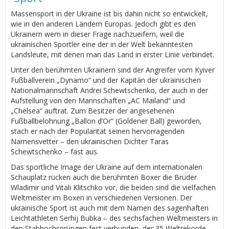
Massensport in der Ukraine ist bis dahin nicht so entwickelt,
wie in den anderen Ländern Europas. Jedoch gibt es den
Ukrainern wem in dieser Frage nachzueifern, weil die
ukrainischen Sportler eine der in der Welt bekanntesten
Landsleute, mit denen man das Land in erster Linie verbindet.
Unter den berühmten Ukrainern sind der Angreifer vom Kyiver
Fußballverein „Dynamo“ und der Kapitän der ukrainischen
Nationalmannschaft Andrei Schewtschenko, der auch in der
Aufstellung von den Mannschaften „AC Mailand“ und
„Chelsea“ auftrat. Zum Besitzer der angesehenen
Fußballbelohnung „Ballon d’Or“ (Goldener Ball) geworden,
stach er nach der Popularität seinen hervorragenden
Namensvetter – den ukrainischen Dichter Taras
Schewtschenko – fast aus.
Das sportliche Image der Ukraine auf dem internationalen
Schauplatz rücken auch die berühmten Boxer die Brüder
Wladimir und Vitali Klitschko vor, die beiden sind die vielfachen
Weltmeister im Boxen in verschiedenen Versionen. Der
ukrainische Sport ist auch mit dem Namen des sagenhaften
Leichtathleten Serhij Bubka – des sechsfachen Weltmeisters in
den Stabhochsprüngen fest verbunden, der 35 Weltrekorde