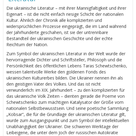
Die ukrainische Literatur – mit ihrer Mannigfaltigkeit und ihrer
Eigenart – ist die nicht einfach riesige Schicht der nationalen
Kultur. Ähnlich der Chronik alle komplizierten und
widersprüchlichen Prozesse eingeprägt, die im Land während
der Jahrhunderte geschahen, ist sie der untrennbare
Bestandteil der ukrainischen Geschichte und der echte
Reichtum der Nation.
Zum Symbol der ukrainischen Literatur in der Welt wurde der
hervorragende Dichter und Schriftsteller, Philosoph und die
Persönlichkeit des öffentlichen Lebens Taras Schewtschenko,
wessen talentvolle Werke den goldenen Fonds des
ukrainischen Kulturerbes bilden. Die Ukrainer nennen ihn als
den geistigen Vater des Volkes. Und das ist nicht
verwunderlich: im XIX. Jahrhundert – zu den komplizierten für
das ukrainische Volk Zeiten – dienten gerade die Poeme von
Schewtschenko zum mächtigen Katalysator der Größe vom
nationalen Selbstbewusstsein. Und seine poetische Sammlung
„Kobsar“, die für die Grundlage der ukrainischen Literatur gilt,
wurde zum Ausgangspunkt und zum Symbol der intellektuellen
Unabhängigkeit der Ukrainer. Die schweren Werktage der
Leibeigene, die unter dem Joch der russischen Autokratie