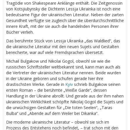
Tragödie von Shakespeare Anklänge enthält. Die Zeitgenossin
von Kotsjiubynsky die Dichterin Lessja Ukrainka ist noch eine
bedeutsame Figur der ukrainischen Literatur. Neben der zarten
Gesundheit verfügte sie zugleich über die überdurchschnittliche
innere Kraft, mit der sie auch die handelnden Personen ihrer
Bücher verlieh.
Das berühmte Stück von Lessja Ukrainka „das Waldlied“, das
die ukrainische Literatur mit den neuen Sujets und Gestalten
bereicherte, war auf viele Fremdsprachen übersetzt.
Michail Bulgakow und Nikolai Gogol, obwohl sie wie die
russischen Schriftsteller weltbekannt sind, kann man auch als
die Vertreter der ukrainischen Literatur nennen. Beide wurden
in der Ukraine geboren und schufen gerade hier ihre
drastischsten Werke. Gerade in
Kyiv
schrieb Bulgakow seinen
ersten Roman – die berühmte „Weiße Garde“, dessen
Handlung in der Ukraine abrollt. Und gerade aus der ihm nahen
ukrainischen Wirklichkeit schöpfte Nikolaj Gogol die Sujets und
die urwüchsigen Gestalten für „Die toten Seelen“, „Taras
Bulba“ und „Abende auf dem Weiler bei Dikanka“.
Die moderne ukrainische Literatur – obwohl sie sich im
Prozess des Entstehens noch befindet, – trat schon mit den