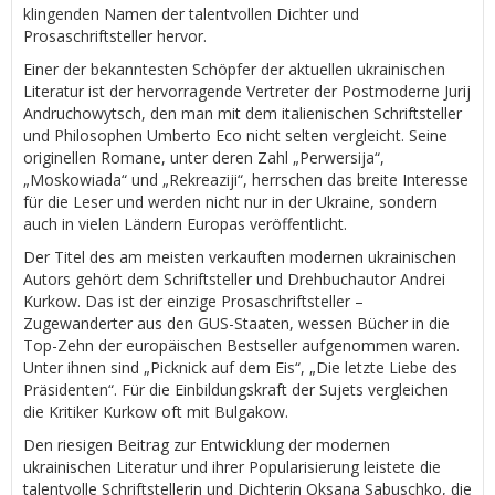
klingenden Namen der talentvollen Dichter und
Prosaschriftsteller hervor.
Einer der bekanntesten Schöpfer der aktuellen ukrainischen
Literatur ist der hervorragende Vertreter der Postmoderne Jurij
Andruchowytsch, den man mit dem italienischen Schriftsteller
und Philosophen Umberto Eco nicht selten vergleicht. Seine
originellen Romane, unter deren Zahl „Perwersija“,
„Moskowiada“ und „Rekreaziji“, herrschen das breite Interesse
für die Leser und werden nicht nur in der Ukraine, sondern
auch in vielen Ländern Europas veröffentlicht.
Der Titel des am meisten verkauften modernen ukrainischen
Autors gehört dem Schriftsteller und Drehbuchautor Andrei
Kurkow. Das ist der einzige Prosaschriftsteller –
Zugewanderter aus den GUS-Staaten, wessen Bücher in die
Top-Zehn der europäischen Bestseller aufgenommen waren.
Unter ihnen sind „Picknick auf dem Eis“, „Die letzte Liebe des
Präsidenten“. Für die Einbildungskraft der Sujets vergleichen
die Kritiker Kurkow oft mit Bulgakow.
Den riesigen Beitrag zur Entwicklung der modernen
ukrainischen Literatur und ihrer Popularisierung leistete die
talentvolle Schriftstellerin und Dichterin Oksana Sabuschko, die