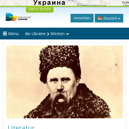
KARTE ZEIGEN
Anmelden
Deutsch
Menu
die Ukraine
Westen
Literatur