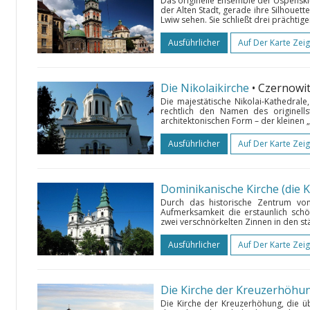
Das originelle Ensemble der Uspenski
der Alten Stadt, gerade ihre Silhouett
Lwiw sehen. Sie schließt drei prächtige
Ausführlicher
Auf Der Karte Zei
Die Nikolaikirche
• Czernowi
Die majestätische Nikolai-Kathedrale
rechtlich den Namen des originel
architektonischen Form – der kleinen „
Ausführlicher
Auf Der Karte Zei
Durch das historische Zentrum vo
Aufmerksamkeit die erstaunlich schö
zwei verschnörkelten Zinnen in den st
Ausführlicher
Auf Der Karte Zei
Die Kirche der Kreuzerhöhu
Die Kirche der Kreuzerhöhung, die ü