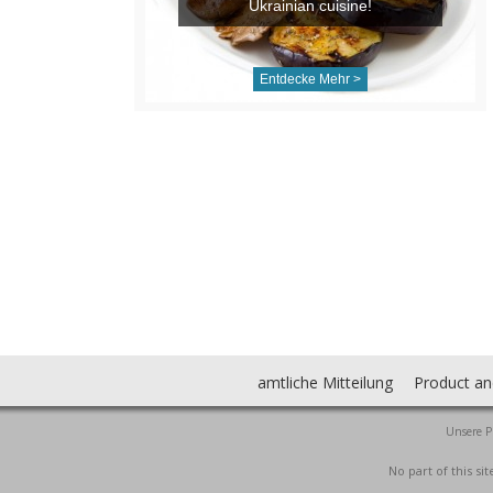
Ukrainian cuisine!
Entdecke Mehr >
amtliche Mitteilung
Product an
Unsere P
No part of this s