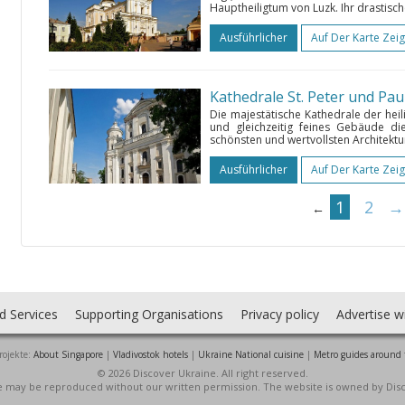
Hauptheiligtum von Luzk. Ihr drastisc
Ausführlicher
Auf Der Karte Zei
Kathedrale St. Peter und Pau
Die majestätische Kathedrale der he
und gleichzeitig feines Gebäude die
schönsten und wertvollsten Architektur
Ausführlicher
Auf Der Karte Zei
1
2
→
←
d Services
Supporting Organisations
Privacy policy
Advertise w
rojekte:
About Singapore
|
Vladivostok hotels
|
Ukraine National cuisine
|
Metro guides around 
© 2026 Discover Ukraine. All right reserved.
ite may be reproduced without our written permission. The website is owned by Dis