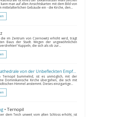
-Kathedrale ist eines der bekanntesten Wahrzeichen
e kann man auf allen Ansichtskarten mit dem Bild von
n mittelalterlichen Gebäude ein - die Kirche, den...
gen
tz
, die im Zentrum von Czernowitz erhöht wird, trägt
lsten Baus der Stadt. Wegen der ungewöhnlichen
verdrehten“ Kuppeln, die sich als ob zur...
gen
Dominikanische Kirche (die Kathedrale von der Unbefleckten Empfängnis der Heiligen Gottesmutter)
n Ternopil bummelnd, ist es unmöglich, mit der
ne Dominikanische Kirche übergehen, die sich mit
ädtischen Himmel anstemmt. Dieses einzigartige...
gen
ng
• Ternopil
ber dem Teich unweit vom alten Schloss erhöht, ist