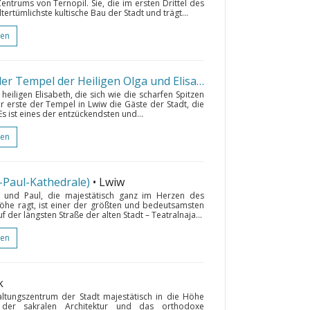
ntrums von Ternopil. Sie, die im ersten Drittel des
altertümlichste kultische Bau der Stadt und trägt...
gen
Die Sankt-Elisabeth-Kirche (der Tempel der Heiligen Olga und Elisabeth)
• Lwiw
eiligen Elisabeth, die sich wie die scharfen Spitzen
er erste der Tempel in Lwiw die Gäste der Stadt, die
 ist eines der entzückendsten und...
gen
d-Paul-Kathedrale)
• Lwiw
er und Paul, die majestätisch ganz im Herzen des
Höhe ragt, ist einer der größten und bedeutsamsten
uf der längsten Straße der alten Stadt – Teatralnaja...
gen
k
waltungszentrum der Stadt majestätisch in die Höhe
 der sakralen Architektur und das orthodoxe