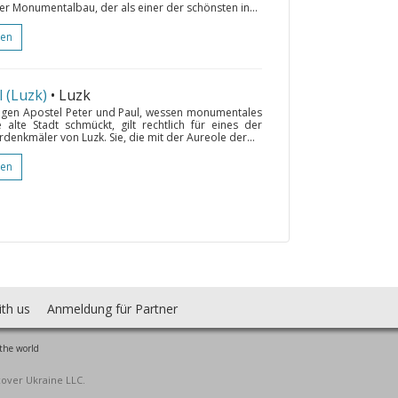
her Monumentalbau, der als einer der schönsten in...
gen
l (Luzk)
• Luzk
iligen Apostel Peter und Paul, wessen monumentales
 alte Stadt schmückt, gilt rechtlich für eines der
denkmäler von Luzk. Sie, die mit der Aureole der...
gen
ith us
Anmeldung für Partner
the world
cover Ukraine LLC.