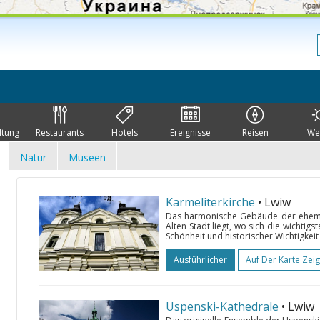
ltung
Restaurants
Hotels
Ereignisse
Reisen
We
Natur
Museen
Karmeliterkirche
• Lwiw
Das harmonische Gebäude der ehemal
Alten Stadt liegt, wo sich die wichtig
Schönheit und historischer Wichtigkeit
Ausführlicher
Auf Der Karte Zei
Uspenski-Kathedrale
• Lwiw