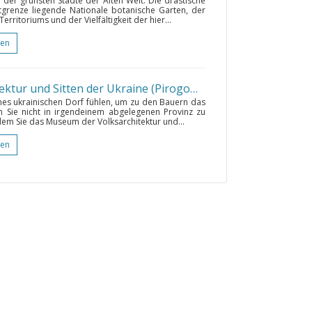
r der grünsten Städte der Alten Welt. Die drastische
dtgrenze liegende Nationale botanische Garten, der
itoriums und der Vielfältigkeit der hier...
gen
Das Museum für Volksarchitektur und Sitten der Ukraine (Pirogowo-Freilichtmuseum)
•
es ukrainischen Dorf fühlen, um zu den Bauern das
 Sie nicht in irgendeinem abgelegenen Provinz zu
ndem Sie das Museum der Volksarchitektur und...
gen