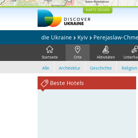
KARTE ZEIGEN
die Ukraine
Kyiv
Perejaslaw-Chme
Startseite
Orte
Aktivitäten
Unterha
Alle
Architektur
Geschichte
Religion
Beste Hotels