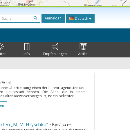
Anmelden
Deutsch
tter
Info
Empfehlungen
Artikel
v
(79 km)
 ohne Übertreibung einen der hervorragendsten und
chen Hauptstadt nennen. Die Allee, die in einem
Alten Kiews verborgen ist, ist ein beliebter...
gen
rten „M. M. Hryschko“
• Kyiv
(74 km)