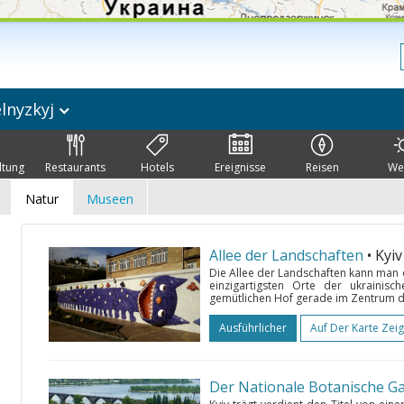
lnyzkyj
ltung
Restaurants
Hotels
Ereignisse
Reisen
We
Natur
Museen
Allee der Landschaften
• Kyi
Die Allee der Landschaften kann man
einzigartigsten Orte der ukrainis
gemütlichen Hof gerade im Zentrum des 
Ausführlicher
Auf Der Karte Zei
Der Nationale Botanische Ga