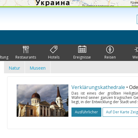
ltung
Restaurants
Hotels
Ereignisse
Reisen
We
Natur
Museen
Verklärungskathedrale
• Od
Das ist eines der größten Heiligtü
Während seiner ganzen tragischen Ge
liegt, in der Entwicklung der Stadt und
Ausführlicher
Auf Der Karte Zei