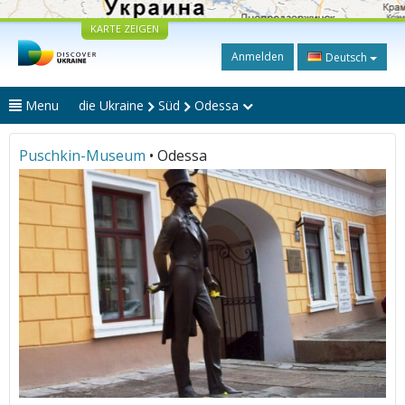
KARTE ZEIGEN
Anmelden
Deutsch
Menu
die Ukraine
Süd
Odessa
Puschkin-Museum
• Odessa